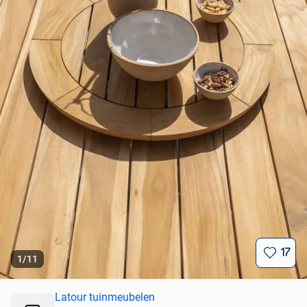
17
1
/
11
Latour tuinmeubelen