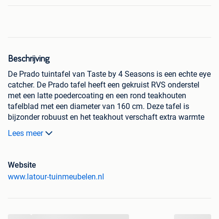
Beschrijving
De Prado tuintafel van Taste by 4 Seasons is een echte eye
catcher. De Prado tafel heeft een gekruist RVS onderstel
met een latte poedercoating en een rond teakhouten
tafelblad met een diameter van 160 cm. Deze tafel is
bijzonder robuust en het teakhout verschaft extra warmte
en uitstraling.
Lees meer
Deze tafel is 100% weerbestendig en mag dan ook het
gehele jaar buiten staan. Combineer de tafel met uw
favoriete tuinstoelen en u geniet van de beste
Website
outdoorkwaliteit die er is.
www.latour-tuinmeubelen.nl
Een handig Lazy Susan teakhouten draaiplateau met een
diameter van 65 cm is optioneel verkrijgbaar. Maak
hieronder uw keuze.
...