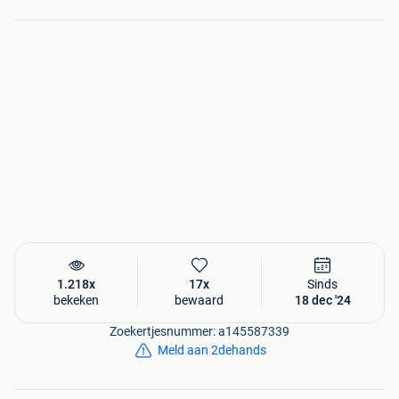
1.218x
17x
Sinds
bekeken
bewaard
18 dec '24
Zoekertjesnummer: a145587339
Meld aan 2dehands