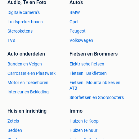
Audio, Tv en Foto
Auto's
Digitale camera's
BMW
Luidspreker boxen
Opel
Stereoketens
Peugeot
TV's
Volkswagen
Auto-onderdelen
Fietsen en Brommers
Banden en Velgen
Elektrische fietsen
Carrosserie en Plaatwerk
Fietsen | Bakfietsen
Motor en Toebehoren
Fietsen | Mountainbikes en
ATB
Interieur en Bekleding
Snorfietsen en Snorscooters
Huis en Inrichting
Immo
Zetels
Huizen te Koop
Bedden
Huizen te huur