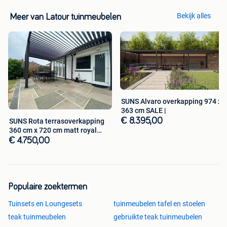
Bekijk alles
Meer van Latour tuinmeubelen
SUNS Alvaro overkapping 974 x
363 cm SALE |
€ 8.395,00
SUNS Rota terrasoverkapping
360 cm x 720 cm matt royal
grey
€ 4.750,00
Populaire zoektermen
Tuinsets en Loungesets
tuinmeubelen tafel en stoelen
teak tuinmeubelen
gebruikte teak tuinmeubelen