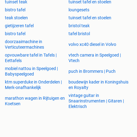
tuinset teak
tuinset tafel en stoelen
bistro tafel
loungesets
teak stoelen
tuinset tafel en stoelen
gietijzeren tafel
bristol teak
bistro tafel
tafel bristol
doorzaaimachine in
volvo xc40 diesel in Volvo
Verticuteermachines
opvouwbare tafel in Tafels |
vtech camera in Speelgoed |
Eettafels
Vtech
mobiel nattou in Speelgoed |
puch in Brommers | Puch
Babyspeelgoed
ktm superduke in Onderdelen |
boudewijn kader in Koningshuis
Merk-onafhankelijk
en Royalty
vintage guitar in
marathon wagen in Rijtuigen en
Snaarinstrumenten | Gitaren |
Koetsen
Elektrisch