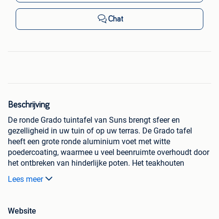
Chat
Beschrijving
De ronde Grado tuintafel van Suns brengt sfeer en
gezelligheid in uw tuin of op uw terras. De Grado tafel
heeft een grote ronde aluminium voet met witte
poedercoating, waarmee u veel beenruimte overhoudt door
het ontbreken van hinderlijke poten. Het teakhouten
tafelblad heeft een diameter van 170 cm en versterkt de
Lees meer
rustieke uitstraling van deze ultieme sfeermaker!
De Grado tafel is gemakkelijk te combineren met diverse
populaire stoelen. Dankzij de duurzame en weerbestendige
Website
materialen mag deze tuintafel het hele jaar buiten blijven