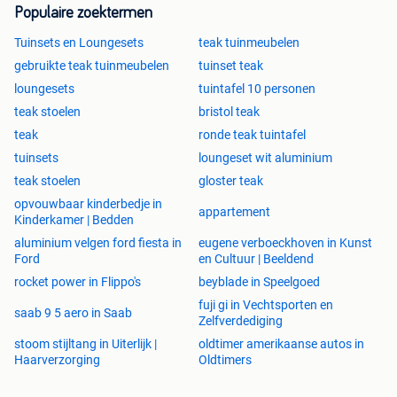
Populaire zoektermen
Tuinsets en Loungesets
teak tuinmeubelen
gebruikte teak tuinmeubelen
tuinset teak
loungesets
tuintafel 10 personen
teak stoelen
bristol teak
teak
ronde teak tuintafel
tuinsets
loungeset wit aluminium
teak stoelen
gloster teak
opvouwbaar kinderbedje in
appartement
Kinderkamer | Bedden
aluminium velgen ford fiesta in
eugene verboeckhoven in Kunst
Ford
en Cultuur | Beeldend
rocket power in Flippo's
beyblade in Speelgoed
fuji gi in Vechtsporten en
saab 9 5 aero in Saab
Zelfverdediging
stoom stijltang in Uiterlijk |
oldtimer amerikaanse autos in
Haarverzorging
Oldtimers