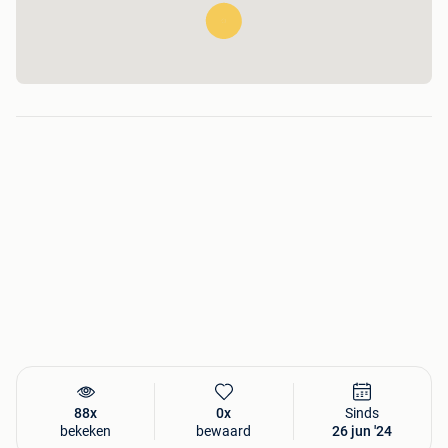
Klik voor meer informatie hierover op onderstaande link:
88x
0x
Sinds
bekeken
bewaard
26 jun '24