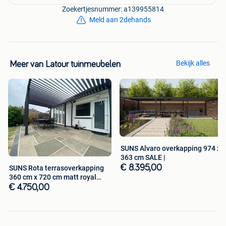
Zoekertjesnummer: a139955814
Meld aan 2dehands
Bekijk alles
Meer van Latour tuinmeubelen
SUNS Alvaro overkapping 974 x
363 cm SALE |
€ 8.395,00
SUNS Rota terrasoverkapping
360 cm x 720 cm matt royal
grey
€ 4.750,00