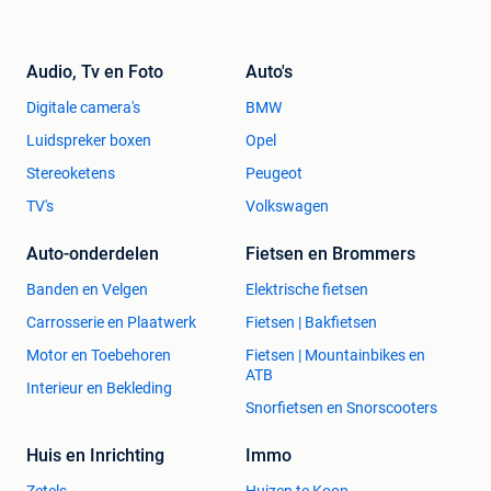
Audio, Tv en Foto
Auto's
Digitale camera's
BMW
Luidspreker boxen
Opel
Stereoketens
Peugeot
TV's
Volkswagen
Auto-onderdelen
Fietsen en Brommers
Banden en Velgen
Elektrische fietsen
Carrosserie en Plaatwerk
Fietsen | Bakfietsen
Motor en Toebehoren
Fietsen | Mountainbikes en
ATB
Interieur en Bekleding
Snorfietsen en Snorscooters
Huis en Inrichting
Immo
Zetels
Huizen te Koop