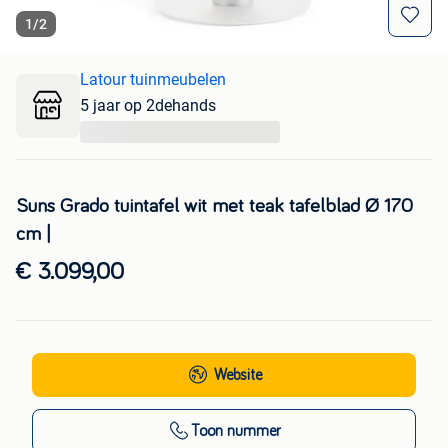
1
/
2
Latour tuinmeubelen
5 jaar op 2dehands
...
Suns Grado tuintafel wit met teak tafelblad Ø 170
cm |
€ 3.099,00
Website
Toon nummer