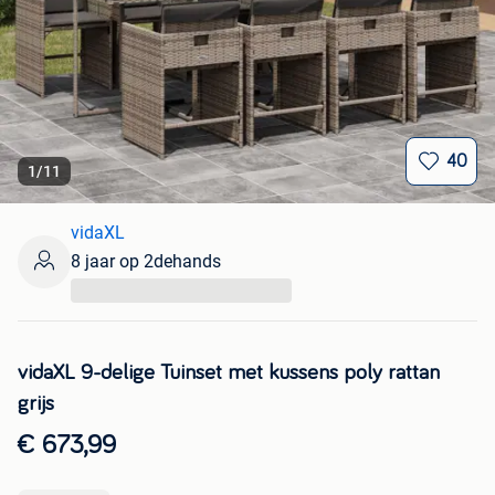
40
1
/
11
vidaXL
8 jaar op 2dehands
...
vidaXL 9-delige Tuinset met kussens poly rattan
grijs
€ 673,99