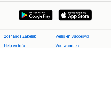
2dehands Zakelijk
Veilig en Succesvol
Help en info
Voorwaarden
Privacyverklaring
Cookiebeleid
Privacyvoorkeuren
Over 2dehands
Adevinta
Sitemap
2dehands is niet aansprakelijk voor (gevolg)schade die voortkomt
uit het gebruik van deze site, dan wel uit fouten of ontbrekende