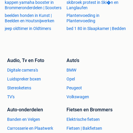
kappen yamaha booster in
skibroek protest in Ski�n en
Brommeronderdelen | Scooters
Langlaufen
beelden honden in Kunst |
Plantenvoeding in
Beelden en Houtsnijwerken
Plantenvoeding
jeep oldtimer in Oldtimers
bed 1 80 in Slaapkamer | Bedden
Audio, Tv en Foto
Auto's
Digitale camera's
BMW
Luidspreker boxen
Opel
Stereoketens
Peugeot
TV's
Volkswagen
Auto-onderdelen
Fietsen en Brommers
Banden en Velgen
Elektrische fietsen
Carrosserie en Plaatwerk
Fietsen | Bakfietsen