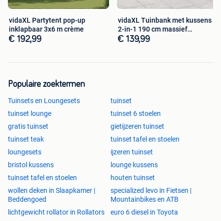
vidaXL Partytent pop-up
vidaXL Tuinbank met kussens
inklapbaar 3x6 m crème
2-in-1 190 cm massief
Waarom shoppen bij vidaXL?
acaciahout
€ 192,99
€ 139,99
vidaXL biedt alles wat u nodig heeft voor in uw dagelijks
leven, zoals producten voor uw woonkamer, slaapkamer,
tuinmeubelen en gereedschappen, alsmede
gespecialiseerde producten zoals fotografie, fitness en
benodigdheden voor de auto.
Populaire zoektermen
Tuinsets en Loungesets
tuinset
Gratis verzending
tuinset lounge
Voordelig huismerk
tuinset 6 stoelen
Uitgebreid assortiment op voorraad
gratis tuinset
gietijzeren tuinset
Retourneren kan binnen 30 dagen
tuinset teak
tuinset tafel en stoelen
loungesets
ijzeren tuinset
Ontdek dit product nu op onze website!
bristol kussens
lounge kussens
tuinset tafel en stoelen
houten tuinset
wollen deken in Slaapkamer |
specialized levo in Fietsen |
Beddengoed
Mountainbikes en ATB
lichtgewicht rollator in Rollators
euro 6 diesel in Toyota