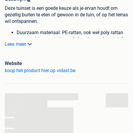
Deze tuinset is een goede keuze als je ervan houdt om
gezellig buiten te eten of gewoon in de tuin, of op het terras
wil ontspannen.
Duurzaam materiaal: PE-rattan, ook wel poly rattan
genoemd, is een sterke, onderhoudsarme kunststof
Lees meer
die lijkt op natuurlijk rattan. Het is licht van gewicht
en gemakkelijk schoon te maken en wordt vaak
gebruikt voor tuinmeubelen vanwege de
Website
duurzaamheid en weerbestendige eigenschappen.
koop het product hier op vidaxl.be
Compact opbergen: deze stoelen hebben een
inklapbare rugleuning, waardoor je ze gemakkelijk
onder de tafel kunt opbergen. Wanneer ze zijn
ingeklapt, passen ze netjes onder de tafel en vormen
...
ze een ruimtebesparende kubusvorm.
...
Comfortabele zitervaring: deze buitenmeubelen,
...
compleet met dik gevoerde kussens, bieden een
...
comfortabele zitervaring.
...
Afneembare en wasbare hoes: deze zitkussens
...
hebben afneembare hoezen, waardoor ze eenvoudig
...