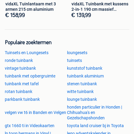
vidaXL Tuinlantaarn met 3
vidaXL Tuinbank met kussens
armen 215 cm aluminium
2-in-1 190 cm massief
acaciahout
€ 158,99
€ 139,99
Populaire zoektermen
Tuinsets en Loungesets
loungesets
ronde tuinbank
tuinsets
vintage tuinbank
kunststof tuinbank
tuinbank met opbergruimte
tuinbank aluminium
tuinbank met tafel
stenen tuinbank
rotan tuinbank
witte tuinbank
parkbank tuinbank
lounge tuinbank
honden particulier in Honden |
velgen vw t6 in Banden en Velgen
Chihuahua's en
Gezelschapshonden
gtx 1660 ti in Videokaarten
toyota land cruiser bj in Toyota
lp toon hermans in Vinyl |
lego adventskalender in