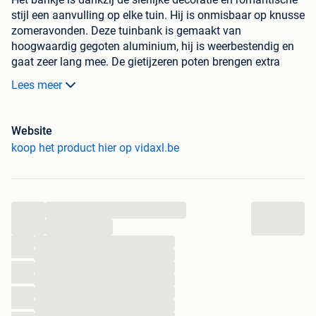
stijl een aanvulling op elke tuin. Hij is onmisbaar op knusse
zomeravonden. Deze tuinbank is gemaakt van
hoogwaardig gegoten aluminium, hij is weerbestendig en
gaat zeer lang mee. De gietijzeren poten brengen extra
stevigheid. De gedetailleerde ornamenten en het
Lees meer
charmante bloemenpatroon voegen een elegant accent toe
aan je tuin of buitenruimte. Dit parkbankje is geschikt voor
2 personen.
Website
koop het product hier op vidaxl.be
Kleur: groen
Materiaal: gegoten aluminium
rugleuning/zitting/armsteun + gietijzeren poten
Afmetingen: 100 x 54 x 80 cm (L x B x H)
...
Zitplaats voor 2 personen
...
Draagvermogen: 110 kg
...
Inclusief kussen: nee
...
...
...
...
Waarom shoppen bij vidaXL?
...