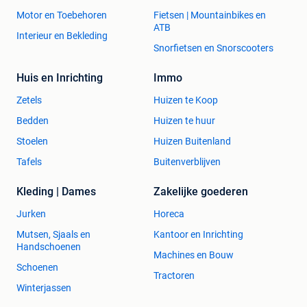
Motor en Toebehoren
Fietsen | Mountainbikes en
ATB
Interieur en Bekleding
Snorfietsen en Snorscooters
Huis en Inrichting
Immo
Zetels
Huizen te Koop
Bedden
Huizen te huur
Stoelen
Huizen Buitenland
Tafels
Buitenverblijven
Kleding | Dames
Zakelijke goederen
Jurken
Horeca
Mutsen, Sjaals en
Kantoor en Inrichting
Handschoenen
Machines en Bouw
Schoenen
Tractoren
Winterjassen