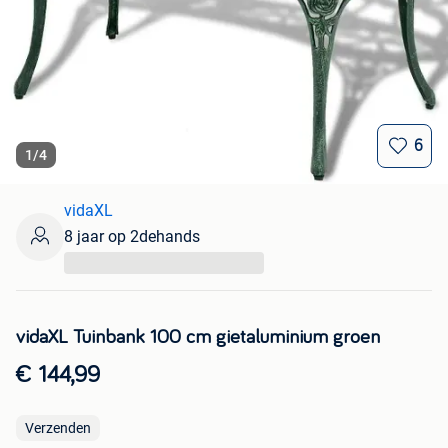
6
1
/
4
vidaXL
8 jaar op 2dehands
...
vidaXL Tuinbank 100 cm gietaluminium groen
€ 144,99
Verzenden