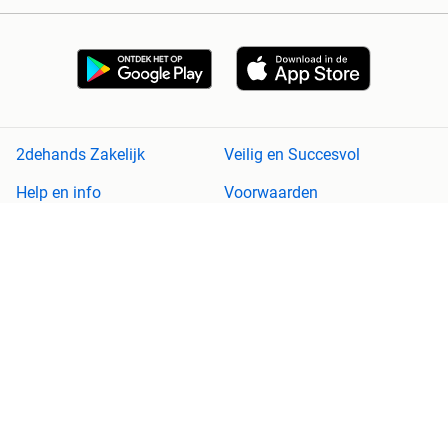
2dehands Zakelijk
Veilig en Succesvol
Help en info
Voorwaarden
Privacyverklaring
Cookiebeleid
Privacyvoorkeuren
Over 2dehands
Adevinta
Sitemap
2dehands is niet aansprakelijk voor (gevolg)schade die voortkomt