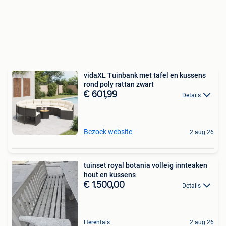
vidaXL Tuinbank met tafel en kussens
rond poly rattan zwart
€ 601,99
Details
Bezoek website
2 aug 26
tuinset royal botania volleig innteaken
hout en kussens
€ 1.500,00
Details
Herentals
2 aug 26