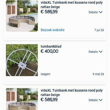
vidaXL Tuinbank met kussens rond poly
rattan beige
€ 586,99
Details
Bezoek website
7 jul 26
tuinbankblad
€ 400,00
Details
Izegem
9 mei 26
vidaXL Tuinbank met kussens rond poly
rattan beige
€ 586,99
Details