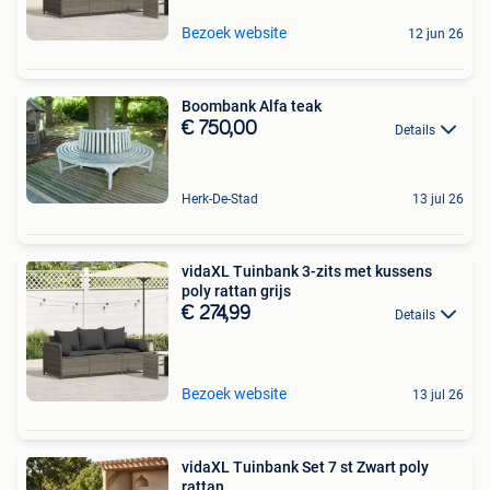
Bezoek website
12 jun 26
Boombank Alfa teak
€ 750,00
Details
Herk-De-Stad
13 jul 26
vidaXL Tuinbank 3-zits met kussens
poly rattan grijs
€ 274,99
Details
Bezoek website
13 jul 26
vidaXL Tuinbank Set 7 st Zwart poly
rattan