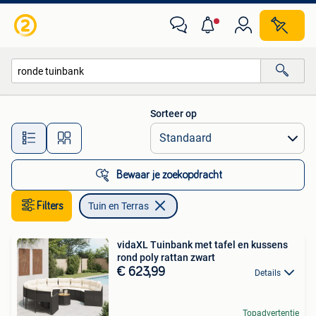
Tuin en Terras
Sorteer op
Alle afstanden…
Bewaar je zoekopdracht
Filters
Tuin en Terras
vidaXL Tuinbank met tafel en kussens
rond poly rattan zwart
€ 623,99
Details
Topadvertentie