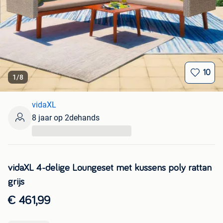
10
1
/
8
vidaXL
8 jaar op 2dehands
...
vidaXL 4-delige Loungeset met kussens poly rattan
grijs
€ 461,99