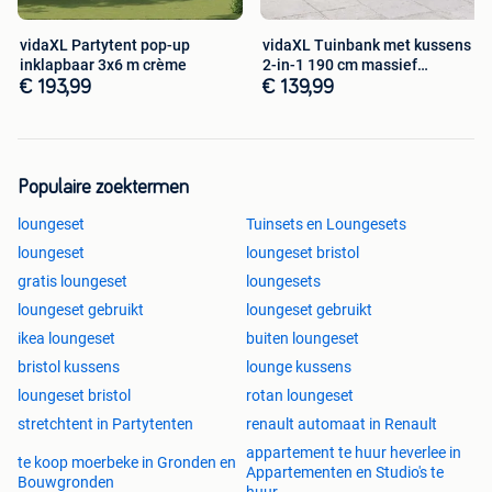
vidaXL Partytent pop-up
vidaXL Tuinbank met kussens
inklapbaar 3x6 m crème
2-in-1 190 cm massief
acaciahout
€ 193,99
€ 139,99
Populaire zoektermen
loungeset
Tuinsets en Loungesets
loungeset
loungeset bristol
gratis loungeset
loungesets
loungeset gebruikt
loungeset gebruikt
ikea loungeset
buiten loungeset
bristol kussens
lounge kussens
loungeset bristol
rotan loungeset
stretchtent in Partytenten
renault automaat in Renault
appartement te huur heverlee in
te koop moerbeke in Gronden en
Appartementen en Studio's te
Bouwgronden