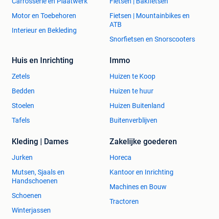
Carrosserie en Plaatwerk
Fietsen | Bakfietsen
Motor en Toebehoren
Fietsen | Mountainbikes en
ATB
Interieur en Bekleding
Snorfietsen en Snorscooters
Huis en Inrichting
Immo
Zetels
Huizen te Koop
Bedden
Huizen te huur
Stoelen
Huizen Buitenland
Tafels
Buitenverblijven
Kleding | Dames
Zakelijke goederen
Jurken
Horeca
Mutsen, Sjaals en
Kantoor en Inrichting
Handschoenen
Machines en Bouw
Schoenen
Tractoren
Winterjassen