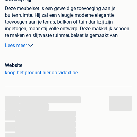
Deze meubelset is een geweldige toevoeging aan je
buitenruimte. Hij zal een vleugje moderne elegantie
toevoegen aan je terras, balkon of tuin dankzij zijn
ingetogen, maar stijlvolle ontwerp. Deze makkelijk schoon
te maken en slijtvaste tuinmeubelset is gemaakt van
weerbestendig en waterbestendig PE rattan, wat hem
Lees meer
geschikt maakt voor dagelijks gebruik buiten. Het met olie
afgewerkte houten frame maakt de set erg stevig en
duurzaam. De set wordt geleverd met erg comfortabele, dik
Website
gevoerde zitkussens en rugkussens. De hoezen hebben
koop het product hier op vidaxl.be
ritsen en zijn wasbaar. De levering bevat 1 hoekbank, 2
tweezitsbanken, 1 salontafel, 6 rugkussens en 3
zitkussens.
Opmerking
: wij raden aan om de set af te
dekken wanneer het regent, sneeuwt of vriest.
...
...
Kleur rattan en kussens: grijs
...
Materiaal bank: PE-rattan, staal en hout met
...
olieafwerking
...
Materiaal salontafel: hout
...
Materiaal kussens: stof (100% polyester) met
...