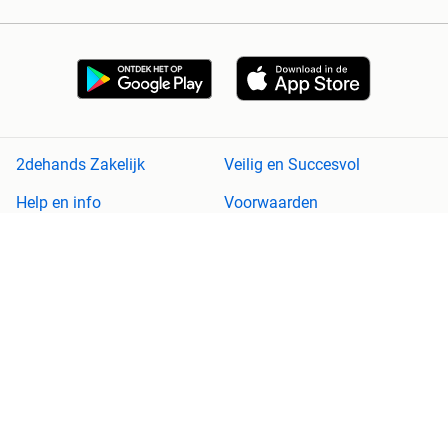
2dehands Zakelijk
Veilig en Succesvol
Help en info
Voorwaarden
Privacyverklaring
Cookiebeleid
Privacyvoorkeuren
Over 2dehands
Adevinta
Sitemap
2dehands is niet aansprakelijk voor (gevolg)schade die voortkomt