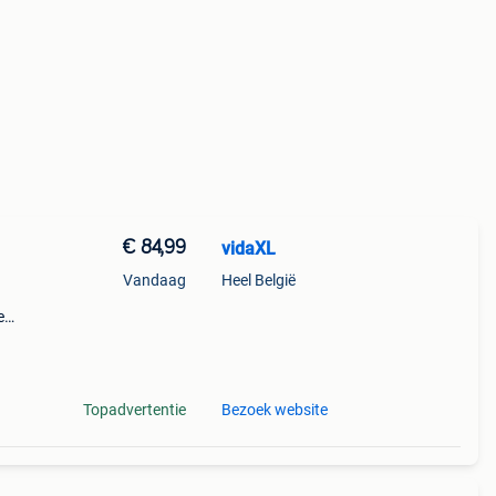
€ 84,99
vidaXL
Vandaag
Heel België
e
tsen
r te
Topadvertentie
Bezoek website