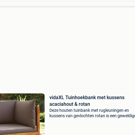
vidaXL Tuinhoekbank met kussens
acaciahout & rotan
Deze houten tuinbank met rugleuningen en
kussens van gevlochten rotan is een geweldig
aanvulling op je tuin, terras of patio om te kle
met familie en vrienden of gewoon van het wee
genieten.