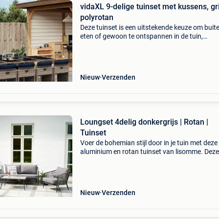
vidaXL 9-delige tuinset met kussens, gri
polyrotan
Deze tuinset is een uitstekende keuze om buite
eten of gewoon te ontspannen in de tuin,
achtertuin of op het terras. Duurzaam materia
pe-rotan, ook wel polyrotan genoemd, is een st
onderhou
Nieuw
Verzenden
Loungset 4delig donkergrijs | Rotan |
Tuinset
Voer de bohemian stijl door in je tuin met deze
aluminium en rotan tuinset van lisomme. Deze
tuinset brengt jouw buitenruimte direct in geze
sferen. De christel tuinset bestaat uit een tuin
Nieuw
Verzenden