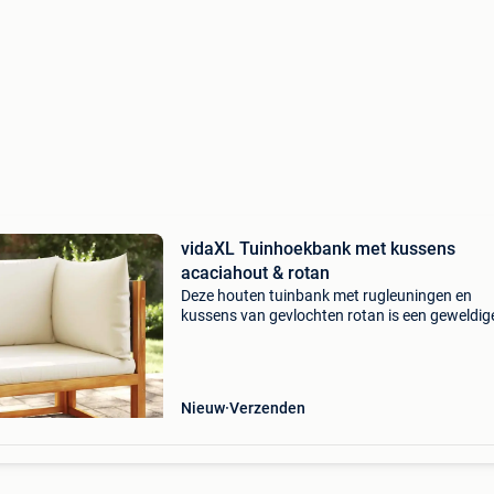
vidaXL Tuinhoekbank met kussens
acaciahout & rotan
Deze houten tuinbank met rugleuningen en
kussens van gevlochten rotan is een geweldig
aanvulling op je tuin, terras of patio om te kle
met familie en vrienden of gewoon van het wee
genieten.
Nieuw
Verzenden