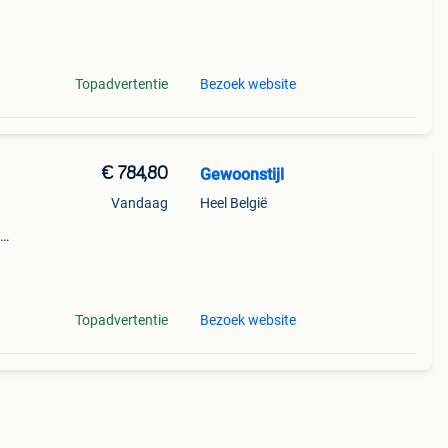
al:
erk,
Topadvertentie
Bezoek website
€ 784,80
Gewoonstijl
Vandaag
Heel België
llige
bank,
Topadvertentie
Bezoek website