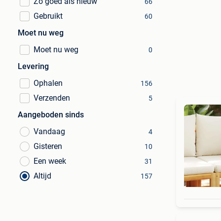
Zo goed als nieuw
66
Gebruikt
60
Moet nu weg
Moet nu weg
0
Levering
Ophalen
156
Verzenden
5
Aangeboden sinds
Vandaag
4
Gisteren
10
Een week
31
Altijd
157