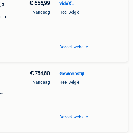
€ 656,99
vidaXL
js
Vandaag
Heel België
n te
al:
erk,
Bezoek website
€ 784,80
Gewoonstijl
Vandaag
Heel België
llige
bank,
Bezoek website