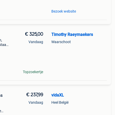
Bezoek website
€ 325,00
Timothy Raeymaekers
n,
Vandaag
Waarschoot
staat
n) en
Topzoekertje
€ 237,99
vidaXL
ns
Vandaag
Heel België
e