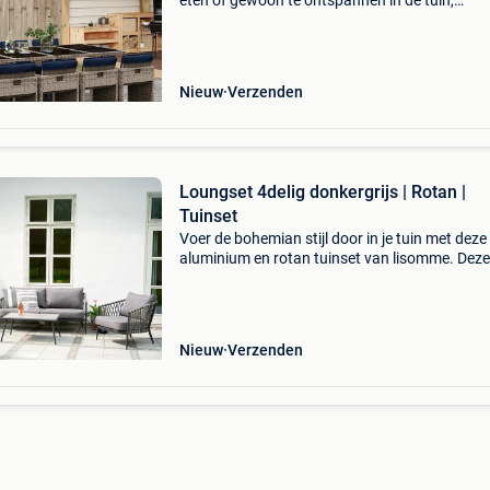
eten of gewoon te ontspannen in de tuin,
achtertuin of op het terras. Duurzaam materia
pe-rotan, ook wel polyrotan genoemd, is een st
onderhou
Nieuw
Verzenden
Loungset 4delig donkergrijs | Rotan |
Tuinset
Voer de bohemian stijl door in je tuin met deze
aluminium en rotan tuinset van lisomme. Deze
tuinset brengt jouw buitenruimte direct in geze
sferen. De christel tuinset bestaat uit een tuin
Nieuw
Verzenden