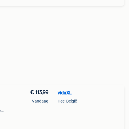
€ 113,99
vidaXL
Vandaag
Heel België
e
tsen
r te