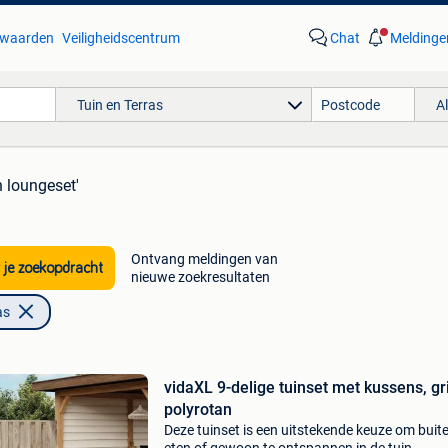
waarden
Veiligheidscentrum
Chat
Meldinge
Tuin en Terras
A
n loungeset'
Ontvang meldingen van
 je zoekopdracht
nieuwe zoekresultaten
as
vidaXL 9-delige tuinset met kussens, gri
polyrotan
Deze tuinset is een uitstekende keuze om buite