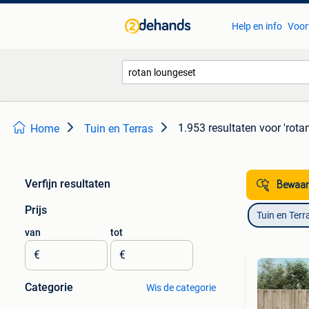
Help en info
Voor
1.953 resultaten
voor 'rota
Home
Tuin en Terras
Verfijn resultaten
Bewaar
Prijs
Tuin en Terr
van
tot
€
€
Categorie
Wis de categorie