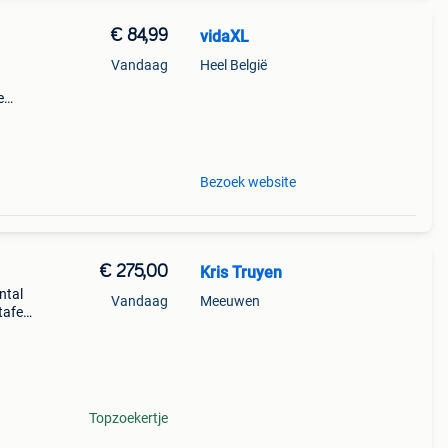
€ 84,99
vidaXL
Vandaag
Heel België
e
tsen
r te
Bezoek website
€ 275,00
Kris Truyen
ntal
Vandaag
Meeuwen
tafel
voor
Topzoekertje