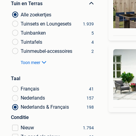
Tuin en Terras
Alle zoekertjes
Tuinsets en Loungesets
1.939
Tuinbanken
5
Tuintafels
4
Tuinmeubel-accessoires
2
Toon meer
Taal
Français
41
Nederlands
157
Nederlands & Français
198
Conditie
Nieuw
1.794