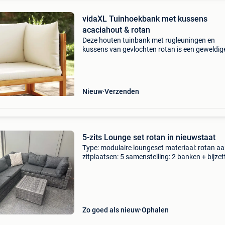
vidaXL Tuinhoekbank met kussens
acaciahout & rotan
Deze houten tuinbank met rugleuningen en
kussens van gevlochten rotan is een geweldig
aanvulling op je tuin, terras of patio om te kle
met familie en vrienden of gewoon van het wee
genieten.
Nieuw
Verzenden
5-zits Lounge set rotan in nieuwstaat
Type: modulaire loungeset materiaal: rotan aa
zitplaatsen: 5 samenstelling: 2 banken + bijzet
conditie: zo goed als nieuw algemeen degelijke
tweedehands loungeset comfort en kwaliteit 
ee
Zo goed als nieuw
Ophalen