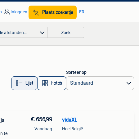
n
Inloggen
FR
Plaats zoekertje
lle afstanden…
Zoek
Sorteer op
Lijst
Foto’s
€ 656,99
vidaXL
js
Vandaag
Heel België
n te