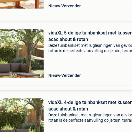
Nieuw
Verzenden
vidaXL 5-delige tuinbankset met kusse
acaciahout & rotan
Deze tuinbankset met rugleuningen van gevlo
rotan is de perfecte aanvulling op je tuin, terra
patio. Het biedt een comfortabele en uitnodig
plek om te kletsen met familie en vrienden of g
Nieuw
Verzenden
vidaXL 4-delige tuinbankset met kusse
acaciahout & rotan
Deze tuinbankset met rugleuningen van gevlo
rotan is de perfecte aanvulling op je tuin, terra
patio. Het biedt een comfortabele en uitnodig
plek om te kletsen met familie en vrienden of g