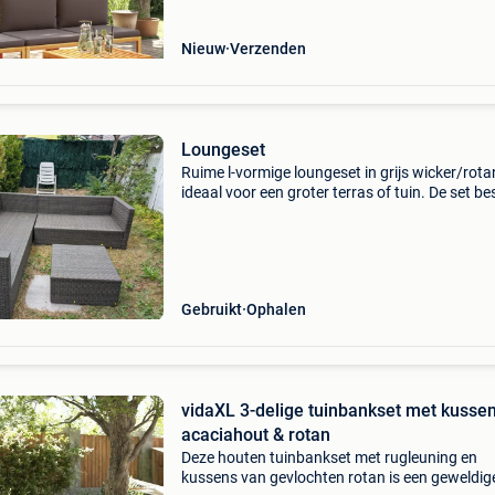
Nieuw
Verzenden
Loungeset
Ruime l-vormige loungeset in grijs wicker/rota
ideaal voor een groter terras of tuin. De set be
uit een hoekbank (zit gemakkelijk 5-6 persone
een losse hocker/poef, die ook als extra zitpl
Gebruikt
Ophalen
vidaXL 3-delige tuinbankset met kusse
acaciahout & rotan
Deze houten tuinbankset met rugleuning en
kussens van gevlochten rotan is een geweldig