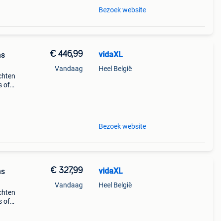
Bezoek website
€ 446,99
vidaXL
ns
Vandaag
Heel België
chten
s of
ende
Bezoek website
€ 327,99
vidaXL
ns
Vandaag
Heel België
chten
s of
ende