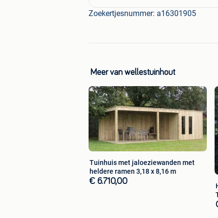
en zaterdag van 9.00 uur tot 16.00 uur
Zoekertjesnummer: a16301905
Buiten deze uren kunt u ons op afspr
LET OP!
Openingstijden kunnen afwijk
Meer van wellestuinhout
Tuinhuis met jaloeziewanden met
heldere ramen 3,18 x 8,16 m
€ 6.710,00