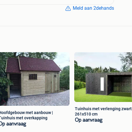
.
Meld aan 2dehands
aak bezoeken.
en, check onze site voor de actuele openingstijden.
Tuinhuis met verlenging zwart
Hoofdgebouw met aanbouw |
261x510 cm
Tuinhuis met overkapping
Op aanvraag
Op aanvraag