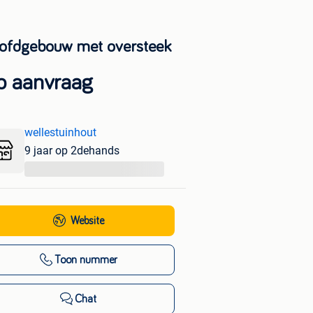
ofdgebouw met oversteek
p aanvraag
wellestuinhout
9 jaar op 2dehands
...
Website
Toon nummer
Chat