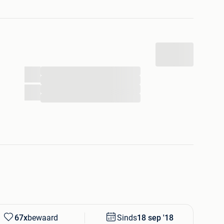
rsteek
 shingles
...
...
 m)
...
...
prielen waar u een keuze uit kunt maken. (hier staan
67x
bewaard
Sinds
18 sep '18
pend van 9.00 tot 17.00 uur