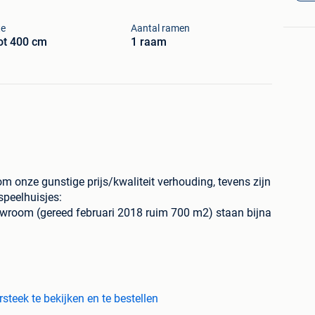
te
Aantal ramen
ot 400 cm
1 raam
m onze gunstige prijs/kwaliteit verhouding, tevens zijn
 speelhuisjes:
owroom (gereed februari 2018 ruim 700 m2) staan bijna
 + aanbouw 1,045 x 3 m
steek te bekijken en te bestellen