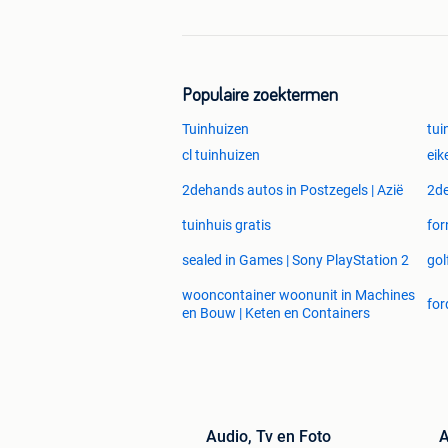
Populaire zoektermen
Tuinhuizen
tui
cl tuinhuizen
eik
2dehands autos in Postzegels | Azië
2de
tuinhuis gratis
for
sealed in Games | Sony PlayStation 2
gol
wooncontainer woonunit in Machines
for
en Bouw | Keten en Containers
Audio, Tv en Foto
A