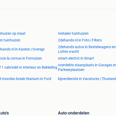
nhuizen op maat
metalen tuinhuizen
en tuinhuizen
2dehands nl in Foto | Filters
2dehands autos in Bestelwagens en
hands nl in Kasten | Overige
Lichte vracht
nuis la cornue in Fornuizen
smart electric in Smart
overdekte staanplaats in Garages e
f 1 cabriolet in Interieur en Bekleding
Parkeerplaatsen
d mondeo break titanium in Ford
bijverdienste in Vacatures | Thuiswe
uto's
Auto-onderdelen