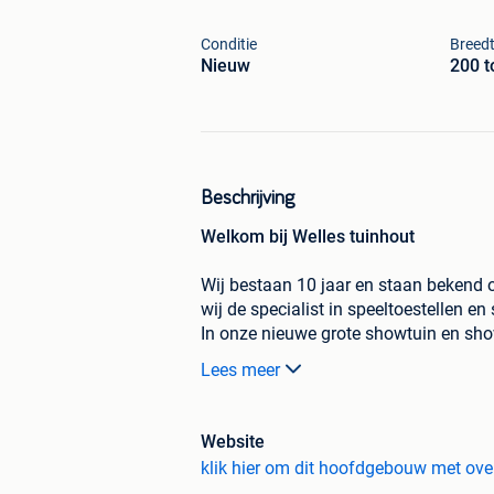
Conditie
Breed
Nieuw
200 t
Beschrijving
Welkom bij Welles tuinhout
Wij bestaan 10 jaar en staan bekend o
wij de specialist in speeltoestellen en
In onze nieuwe grote showtuin en sh
al onze producten opgesteld.
Lees meer
Details
Hoofdgebouw 3 x 3 m met oversteek
Website
Inclusief:
klik hier om dit hoofdgebouw met over