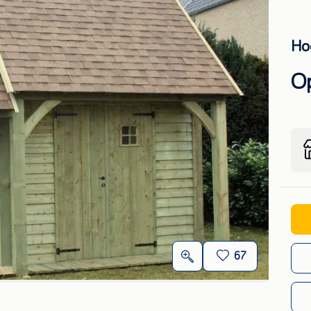
Ho
O
67