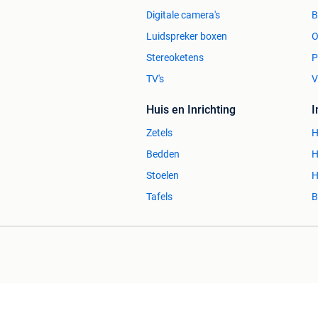
Digitale camera's
Luidspreker boxen
O
Stereoketens
P
TV's
V
Huis en Inrichting
Zetels
H
Bedden
H
Stoelen
H
Tafels
B