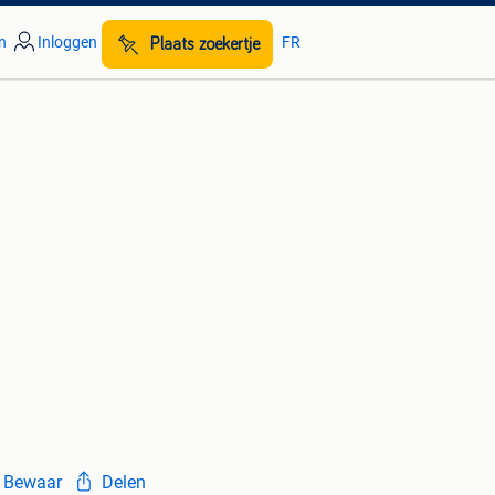
n
Inloggen
FR
Plaats zoekertje
Bewaar
Delen