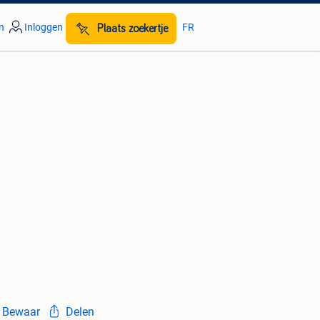
n
Inloggen
FR
Plaats zoekertje
Bewaar
Delen