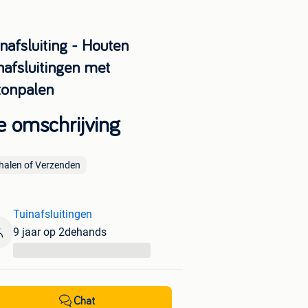
nafsluiting - Houten
nafsluitingen met
tonpalen
e omschrijving
halen of Verzenden
Tuinafsluitingen
9 jaar op 2dehands
...
Chat