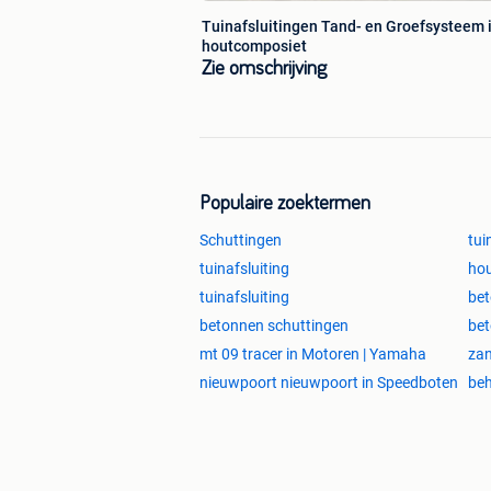
Tuinafsluitingen Tand- en Groefsysteem 
houtcomposiet
Zie omschrijving
Populaire zoektermen
Schuttingen
tui
tuinafsluiting
hou
tuinafsluiting
bet
betonnen schuttingen
bet
mt 09 tracer in Motoren | Yamaha
zan
nieuwpoort nieuwpoort in Speedboten
beh