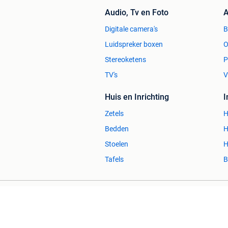
Audio, Tv en Foto
A
Digitale camera's
Luidspreker boxen
O
Stereoketens
P
TV's
V
Huis en Inrichting
Zetels
H
Bedden
H
Stoelen
H
Tafels
B