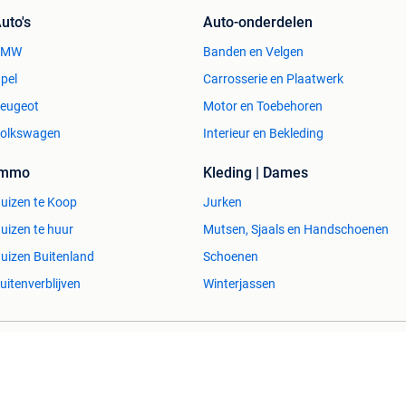
uto's
Auto-onderdelen
BMW
Banden en Velgen
pel
Carrosserie en Plaatwerk
eugeot
Motor en Toebehoren
olkswagen
Interieur en Bekleding
Immo
Kleding | Dames
uizen te Koop
Jurken
uizen te huur
Mutsen, Sjaals en Handschoenen
uizen Buitenland
Schoenen
uitenverblijven
Winterjassen