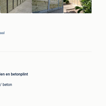
aal
len en betonplint
 / beton
houten tuinscherm op betonplint = Optimale