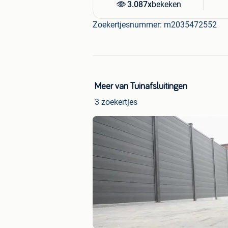
3.087x
bekeken
schutting - Houten tuinschermen - Hou
Zoekertjesnummer: m2035472552
Meer van Tuinafsluitingen
3 zoekertjes