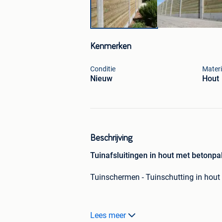
Kenmerken
Conditie
Materi
Nieuw
Hout
Beschrijving
Tuinafsluitingen in hout met betonpa
Tuinschermen - Tuinschutting in hout
Een tand- en groefplankensysteem of 
Lees meer
bescherming van het hout!