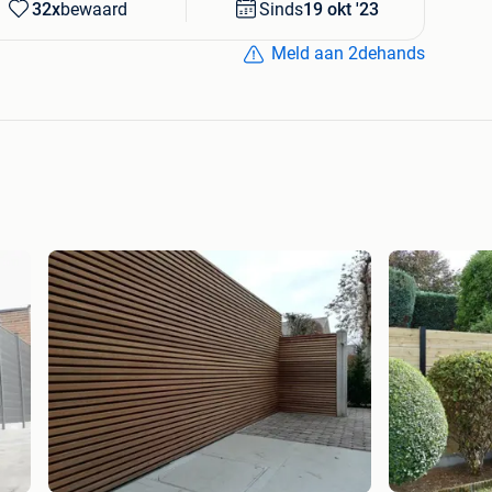
32x
bewaard
Sinds
19 okt '23
ten tuinafsluitingen
Meld aan 2dehands