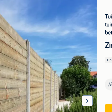
Tui
tui
be
Zi
Op