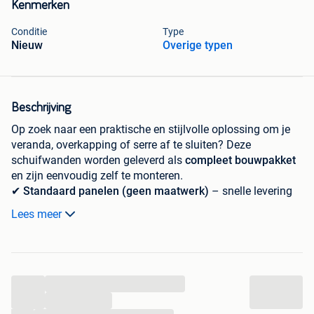
Kenmerken
Conditie
Type
Nieuw
Overige typen
Beschrijving
Op zoek naar een praktische en stijlvolle oplossing om je
veranda, overkapping of serre af te sluiten? Deze
schuifwanden worden geleverd als
compleet bouwpakket
en zijn eenvoudig zelf te monteren.
✔
Standaard panelen (geen maatwerk)
– snelle levering
✔
Perfect voor buitenruimtes
: veranda’s, overkappingen en
Lees meer
serres
✔
Compleet systeem inbegrepen
:
– Boven- en onderrail
– Tochtstrip op overlappende delen
...
– Handvat voor buitenste deuren
– 2 opvangprofielen
...