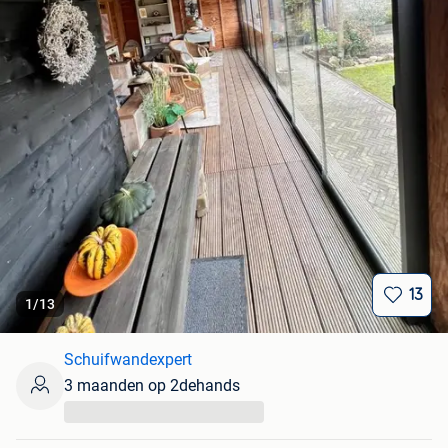
13
1
/
13
Schuifwandexpert
3 maanden op 2dehands
...