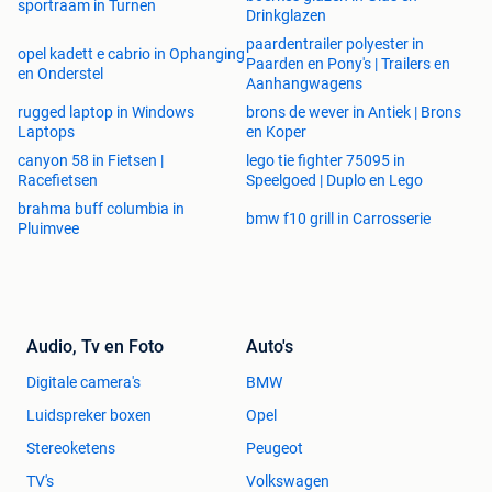
sportraam in Turnen
Drinkglazen
paardentrailer polyester in
opel kadett e cabrio in Ophanging
Paarden en Pony's | Trailers en
en Onderstel
Aanhangwagens
rugged laptop in Windows
brons de wever in Antiek | Brons
Laptops
en Koper
canyon 58 in Fietsen |
lego tie fighter 75095 in
Racefietsen
Speelgoed | Duplo en Lego
brahma buff columbia in
bmw f10 grill in Carrosserie
Pluimvee
Audio, Tv en Foto
Auto's
Digitale camera's
BMW
Luidspreker boxen
Opel
Stereoketens
Peugeot
TV's
Volkswagen