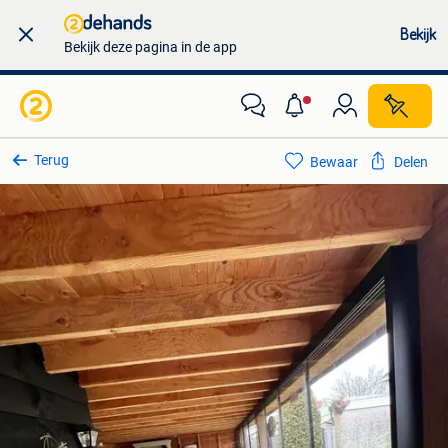
Bekijk
Bekijk deze pagina in de app
Terug
Bewaar
Delen