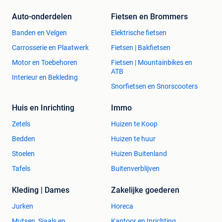
Auto-onderdelen
Fietsen en Brommers
Banden en Velgen
Elektrische fietsen
Carrosserie en Plaatwerk
Fietsen | Bakfietsen
Motor en Toebehoren
Fietsen | Mountainbikes en
ATB
Interieur en Bekleding
Snorfietsen en Snorscooters
Huis en Inrichting
Immo
Zetels
Huizen te Koop
Bedden
Huizen te huur
Stoelen
Huizen Buitenland
Tafels
Buitenverblijven
Kleding | Dames
Zakelijke goederen
Jurken
Horeca
Mutsen, Sjaals en
Kantoor en Inrichting