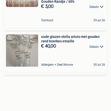
Gouden Randje / 60's
€ 3,00
Details
Turnhout
29 jul 26
oude glazen stella artois met gouden
rand boerkes emaille
€ 40,00
Details
Iddergem + Deel Ninove
30 jul 26