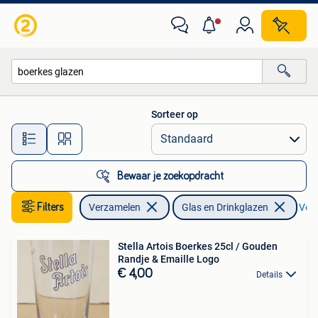
Glas en Drinkglazen
Sorteer op
Alle afstanden…
Bewaar je zoekopdracht
Filters
Verzamelen
Glas en Drinkglazen
Verw
Stella Artois Boerkes 25cl / Gouden
Randje & Emaille Logo
€ 4,00
Details