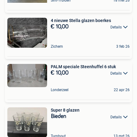
Sint-Truiden
18 mei 26
4 nieuwe Stella glazen boerkes
€ 10,00
Details
Zichem
3 feb 26
PALM speciale Steenhuffel 6 stuk
€ 10,00
Details
Londerzeel
22 apr 26
Super 8 glazen
Bieden
Details
Turnhout
13 mrt 26