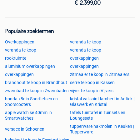
€ 2.399,00
Populaire zoektermen
Overkappingen
veranda te koop
veranda te koop
veranda te koop
rookruimte
overkappingen
aluminium overkappingen
overkappingen
overkappingen
zitmaaier te koop in Zitmaaiers
brandhout te koop in Brandhout
serre te koop in Kassen
zwembad te koop in Zwembaden
vijver te koop in Vijvers
honda x8r in Snorfietsen en
kristal val saint lambert in Antiek |
Snorscooters
Glaswerk en Kristal
apple watch se 40mm in
tafels tuintafel in Tuinsets en
Smartwatches
Loungesets
tupperware hakmolen in Keuken |
versace in Schoenen
Tupperware
bakplaat te huur in Feestartikelen