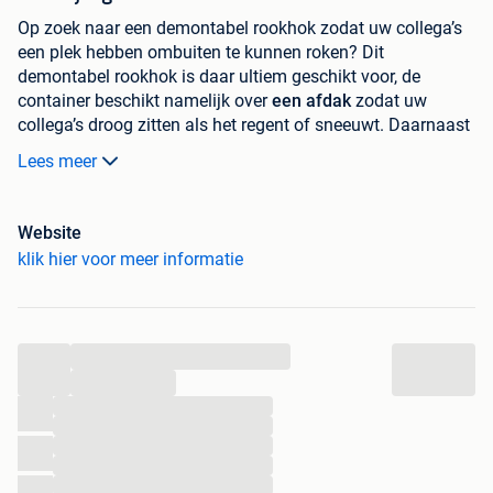
Op zoek naar een demontabel rookhok zodat uw collega’s
een plek hebben ombuiten te kunnen roken? Dit
demontabel rookhok is daar ultiem geschikt voor, de
container beschikt namelijk over
een afdak
zodat uw
collega’s droog zitten als het regent of sneeuwt. Daarnaast
is de rookruimte
uitgerust met een asbak
en een
bank.
De
Lees meer
container heeft standaard de RAL5011 kleur, maar kan ook
geleverd worden in
alle RAL classic kleuren.
Website
Blauw RAL5011 Buitenkanten
klik hier voor meer informatie
Antraciet RAL7021 Vloer & Dak
De voordelen van onze rookhok:
...
Voordelige prijs
...
Kwalitatief hoogwaardige materialen
...
Helemaal aan te passen naar jouw kleurwensen
...
Demontabel, zo is het rookhok makkelijk en snel op
...
en af te bouwen
...
Makkelijk verplaatsbaar
...