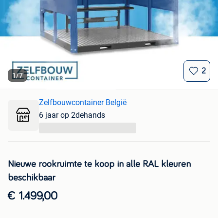
2
1
/
7
Zelfbouwcontainer België
6 jaar op 2dehands
...
Nieuwe rookruimte te koop in alle RAL kleuren
beschikbaar
€ 1.499,00