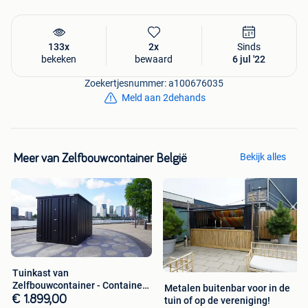
het product? Neem dan contact met ons op! Bel naar 078 -
482 603, stuur een mail naar info@zelfbouwcontainer.be
of vul het contactformulier in. Wij helpen je graag in de
133x
2x
Sinds
zoektocht naar jouw ideale oplossing!
bekeken
bewaard
6 jul '22
Zoekertjesnummer: a100676035
Meld aan 2dehands
Bekijk alles
Meer van Zelfbouwcontainer België
Tuinkast van
Zelfbouwcontainer - Container
Metalen buitenbar voor in de
tuinhuis - OP=OP!
€ 1.899,00
tuin of op de vereniging!