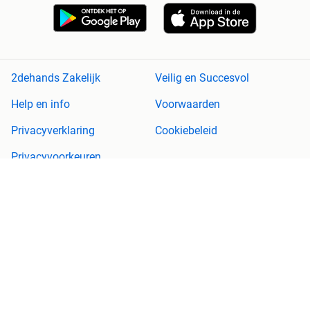
2dehands Zakelijk
Veilig en Succesvol
Help en info
Voorwaarden
Privacyverklaring
Cookiebeleid
Privacyvoorkeuren
Over 2dehands
Adevinta
Sitemap
2dehands is niet aansprakelijk voor (gevolg)schade die voortkomt
uit het gebruik van deze site, dan wel uit fouten of ontbrekende
functionaliteiten op deze site.
Copyright © 2026 Marktplaats B.V. Alle rechten voorbehouden.