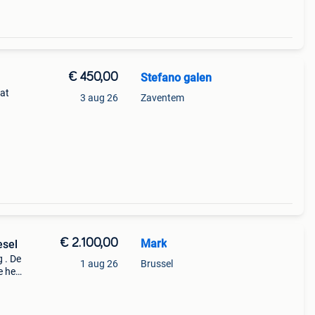
€ 450,00
Stefano galen
aat
3 aug 26
Zaventem
€ 2.100,00
Mark
esel
 . De
1 aug 26
Brussel
e heb
eft