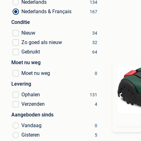
Nederlands
134
Nederlands & Français
167
Conditie
Nieuw
34
Zo goed als nieuw
32
Gebruikt
64
Moet nu weg
Moet nu weg
0
Levering
Ophalen
131
Verzenden
4
Aangeboden sinds
Vandaag
0
Gisteren
5