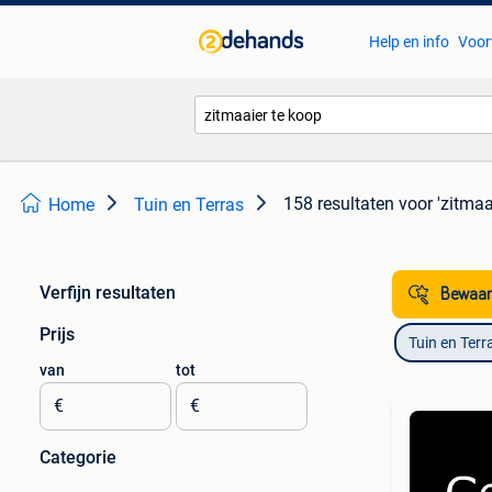
Help en info
Voor
158 resultaten
voor 'zitmaa
Home
Tuin en Terras
Verfijn resultaten
Bewaar
Prijs
Tuin en Terr
van
tot
€
€
Categorie