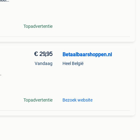
heel
d en
en...
Topadvertentie
€ 29,95
Betaalbaarshoppen.nl
Vandaag
Heel België
s
t
Topadvertentie
Bezoek website