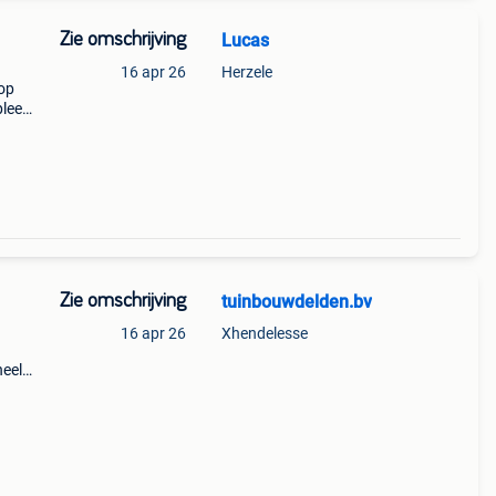
Zie omschrijving
Lucas
h
16 apr 26
Herzele
oop
pleet
lle
Zie omschrijving
tuinbouwdelden.bv
16 apr 26
Xhendelesse
heel
d en
en...