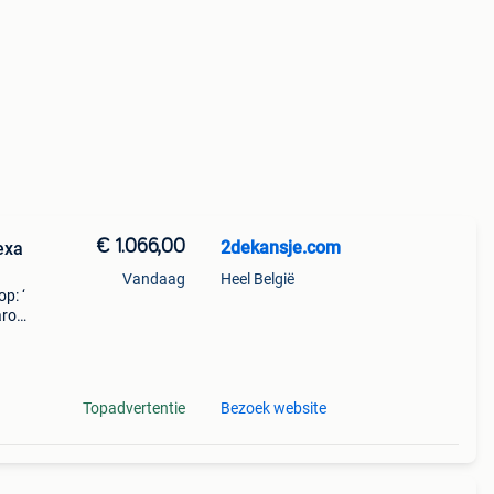
€ 1.066,00
2dekansje.com
exa
Vandaag
Heel België
p: ‘
aarom
ld,
o
Topadvertentie
Bezoek website