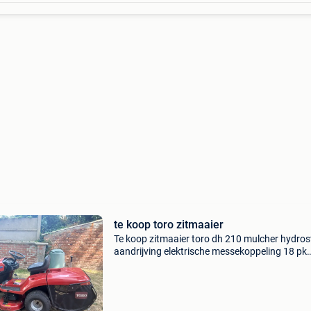
te koop toro zitmaaier
Te koop zitmaaier toro dh 210 mulcher hydros
aandrijving elektrische messekoppeling 18 pk
motor draait als een klok geen fluitende role
in gebruite staat mag weg voor goed bod.
Antwoord via