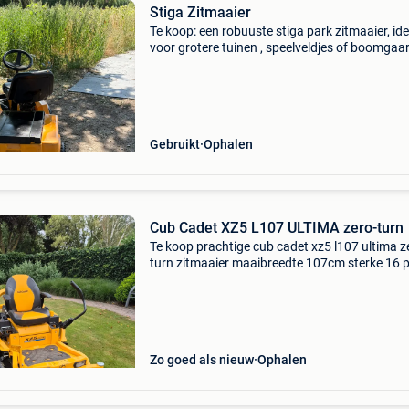
Stiga Zitmaaier
Te koop: een robuuste stiga park zitmaaier, id
voor grotere tuinen , speelveldjes of boomgaa
deze benzine-grasmaaier is gebruikt, heeft ee
krachtige 2 cilinder motor die soepel start en rij
Gebruikt
Ophalen
Cub Cadet XZ5 L107 ULTIMA zero-turn
Te koop prachtige cub cadet xz5 l107 ultima z
turn zitmaaier maaibreedte 107cm sterke 16 p
cilinder b&s motor zeer wendbaar door middel
2 aparte hydro motoren machine draait om ei
as
Zo goed als nieuw
Ophalen