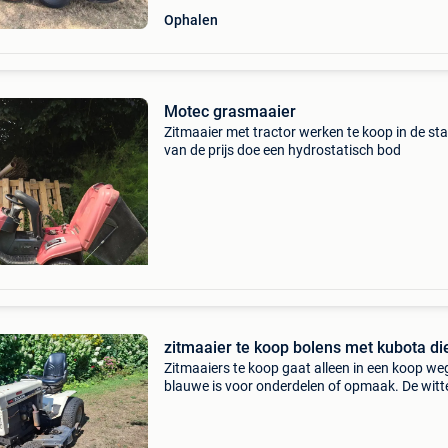
Ophalen
Motec grasmaaier
Zitmaaier met tractor werken te koop in de st
van de prijs doe een hydrostatisch bod
zitmaaier te koop bolens met kubota di
Zitmaaiers te koop gaat alleen in een koop weg
blauwe is voor onderdelen of opmaak. De witt
ik altijd gebruikt. Ligt een diesel motor in en he
een hefje achter en hijdroliek. Zijn beide h