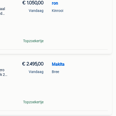
€ 1.050,00
ron
eaal
Vandaag
Kinrooi
rd
n
dt .
Topzoekertje
€ 2.495,00
Makita
ero
Vandaag
Bree
k 2
 van
gen
Topzoekertje