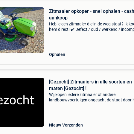
Zitmaaier opkoper - snel ophalen - cas
aankoop
Heb je een zitmaaier die in de weg staat? Ik k
hem direct! ✔️ Defect / oud / werkend / incom
– alles is welkom ✔️ stuur foto’s + je prijs ✔️ sne
reactie gegarandeerd ✔️ ik kom hem zelf opha
Ophalen
[Gezocht] Zitmaaiers in alle soorten en
maten [Gezocht] !
Wij kopen iedere zitmaaier of andere
landbouwvoertuigen ongeacht de staat door 
nederland./ Belgie / duitsland met schade, ou
defect, sloper, nieuwstaat graag alles aanbied
Waarom kiezen
Nieuw
Verzenden