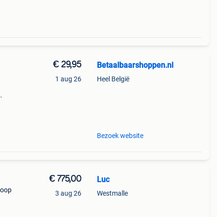
€ 29,95
Betaalbaarshoppen.nl
1 aug 26
Heel België
s
t
Bezoek website
€ 775,00
Luc
koop
3 aug 26
Westmalle