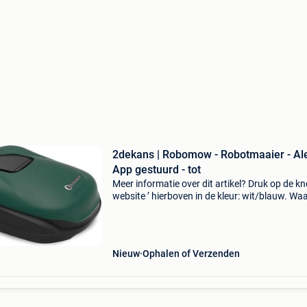
2dekans | Robomow - Robotmaaier - Al
App gestuurd - tot
Meer informatie over dit artikel? Druk op de kno
website ’ hierboven in de kleur: wit/blauw. W
bestellen bij 2dekansje.com? Voor 16:00 beste
morgen in huis binnen belgië. 1 Jaar garantie 
Nieuw
Ophalen of Verzenden