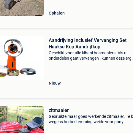
Ophalen
Aandrijving Inclusief Vervanging Set
Haakse Kop Aandrijfkop
Geschikt voor alle kibani bosmaaiers. Als u
onderdelen gaat vervangen , kunnen deze erg
vastzitten, dit is om te voorkomen dat deze lo
trillen bij het gebruik . Gebruik daarom altijd he
juiste geree
Nieuw
zitmaaier
Gebruikte maar goed werkende zitmaaier. Te 
wegens herbestemming weide voor pony.