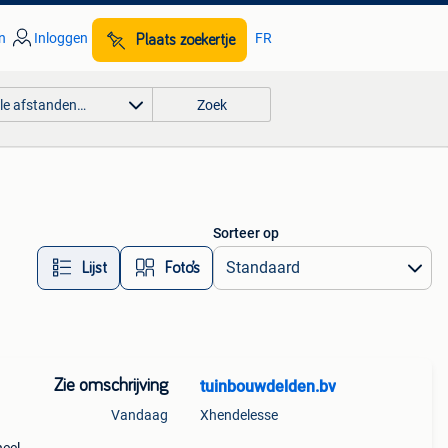
n
Inloggen
FR
Plaats zoekertje
lle afstanden…
Zoek
Sorteer op
Lijst
Foto’s
Zie omschrijving
tuinbouwdelden.bv
Vandaag
Xhendelesse