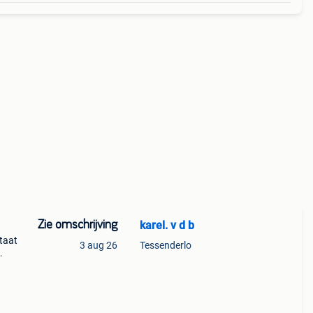
Zie omschrijving
karel. v d b
taat
3 aug 26
Tessenderlo
menten