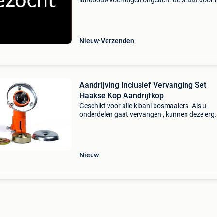
landbouwvoertuigen ongeacht de staat door 
nederland./ Belgie / duitsland met schade, ou
defect, sloper, nieuwstaat graag alles aanbied
Waarom kiezen
Nieuw
Verzenden
Aandrijving Inclusief Vervanging Set
Haakse Kop Aandrijfkop
Geschikt voor alle kibani bosmaaiers. Als u
onderdelen gaat vervangen , kunnen deze erg
vastzitten, dit is om te voorkomen dat deze lo
trillen bij het gebruik . Gebruik daarom altijd he
juiste geree
Nieuw