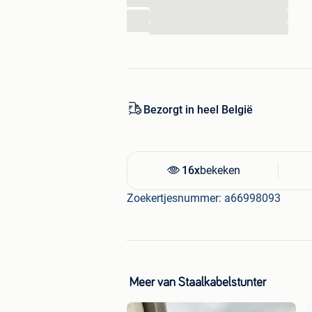
...
...
...
Bezorgt in heel België
16x
bekeken
Zoekertjesnummer: a66998093
Meer van Staalkabelstunter