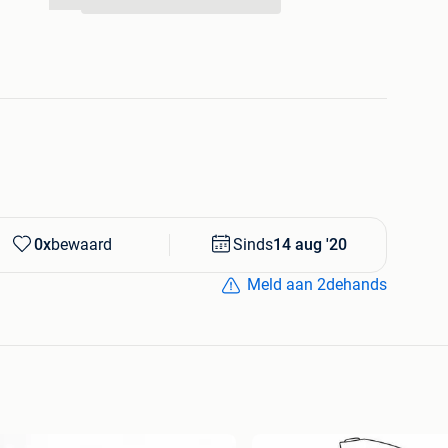
...
0x
bewaard
Sinds
14 aug '20
Meld aan 2dehands