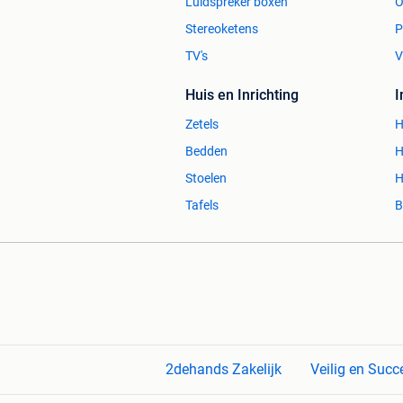
Luidspreker boxen
O
Stereoketens
P
TV's
V
Huis en Inrichting
Zetels
H
Bedden
H
Stoelen
H
Tafels
B
2dehands Zakelijk
Veilig en Succ