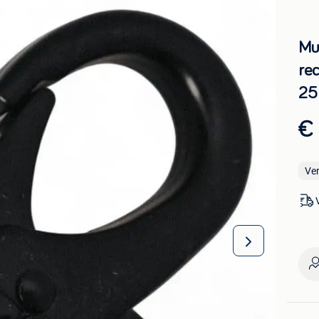
Mu
re
25
€ 
Ve