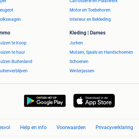
pel
Carrosserie en Plaatwerk
eugeot
Motor en Toebehoren
olkswagen
Interieur en Bekleding
Immo
Kleding | Dames
uizen te Koop
Jurken
uizen te huur
Mutsen, Sjaals en Handschoenen
uizen Buitenland
Schoenen
uitenverblijven
Winterjassen
esvol
Help en info
Voorwaarden
Privacyverklaring