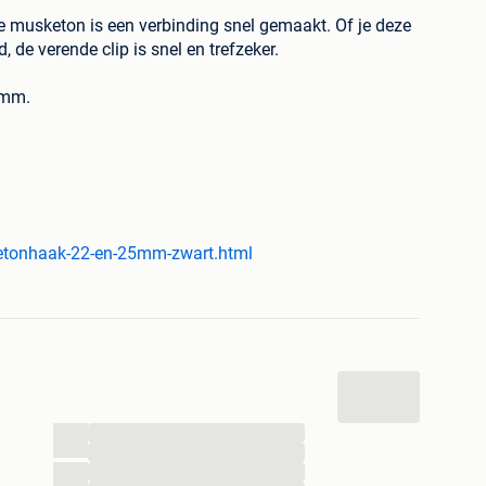
 musketon is een verbinding snel gemaakt. Of je deze
 de verende clip is snel en trefzeker.
5mm.
lkabels Alles op voorraad Snelle levering Meer dan
 488 41 01 19 Klantencijfer: 9+. Vandaag besteld,
etonhaak-22-en-25mm-zwart.html
...
...
...