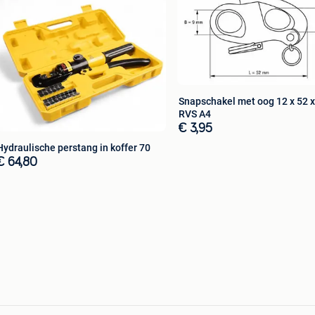
Snapschakel met oog 12 x 52 
RVS A4
€ 3,95
Hydraulische perstang in koffer 70
€ 64,80