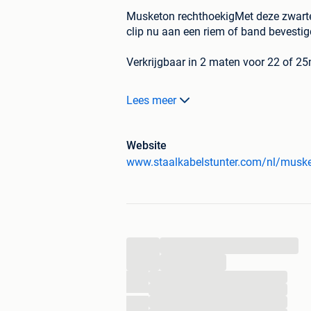
Musketon rechthoekigMet deze zwarte
clip nu aan een riem of band bevestigd,
Verkrijgbaar in 2 maten voor 22 of 2
Lees meer
Dé staalkabel specialist: 1.000+ staa
20.000 klanten Gratis advies: +32 (0)
volgende werkdag in huis.
Website
www.staalkabelstunter.com/nl/musk
...
...
...
...
...