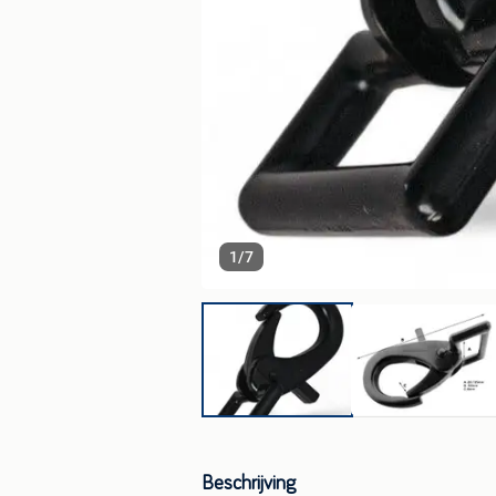
1
/
7
Beschrijving