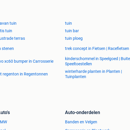
avan tuin
tuin
tis tuin
tuin bar
ustrade terras
tuin ploeg
n stenen
trek concept in Fietsen | Racefietsen
kinderschommel in Speelgoed | Buite
vo xc60 bumper in Carrosserie
Speeltoestellen
winterharde planten in Planten |
t regenton in Regentonnen
Tuinplanten
uto's
Auto-onderdelen
BMW
Banden en Velgen