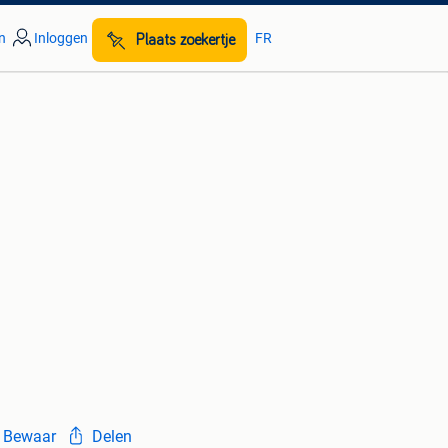
n
Inloggen
FR
Plaats zoekertje
Bewaar
Delen