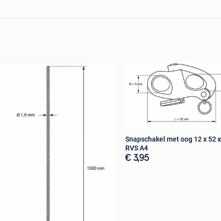
Snapschakel met oog 12 x 52 
RVS A4
€ 3,95