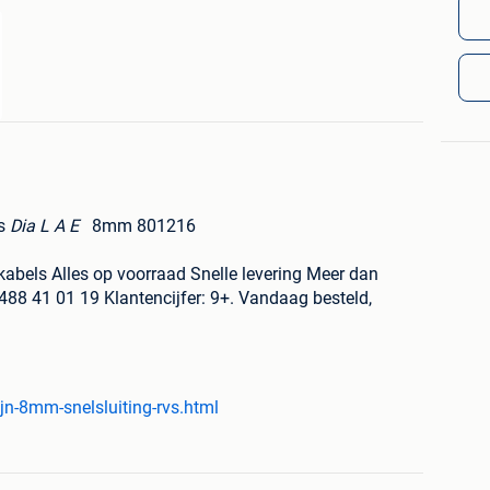
vs
Dia
L
A
E
8mm
80
12
16
lkabels Alles op voorraad Snelle levering Meer dan
 488 41 01 19 Klantencijfer: 9+. Vandaag besteld,
jn-8mm-snelsluiting-rvs.html