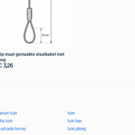
Op maat gemaakte staalkabel met
oog
€ 3,26
avan tuin
tuin
tis tuin
tuin bar
ustrade terras
tuin ploeg