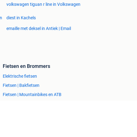
volkswagen tiguan r line in Volkswagen
en
diest in Kachels
emaille met deksel in Antiek | Email
Fietsen en Brommers
Elektrische fietsen
Fietsen | Bakfietsen
Fietsen | Mountainbikes en ATB
Snorfietsen en Snorscooters
Zakelijke goederen
Horeca
Kantoor en Inrichting