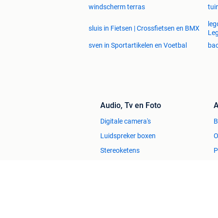
windscherm terras
tui
leg
sluis in Fietsen | Crossfietsen en BMX
Le
sven in Sportartikelen en Voetbal
bac
Audio, Tv en Foto
A
Digitale camera's
Luidspreker boxen
O
Stereoketens
P
TV's
V
Huis en Inrichting
Zetels
H
Bedden
H