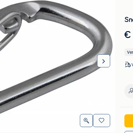
Sne
€
Ve