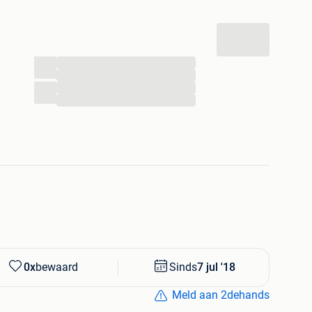
...
...
...
...
0x
bewaard
Sinds
7 jul '18
Meld aan 2dehands