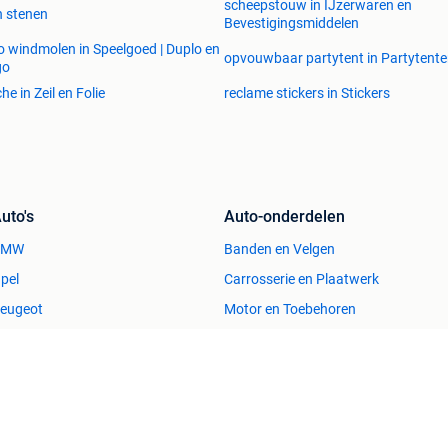
scheepstouw in IJzerwaren en
n stenen
Bevestigingsmiddelen
o windmolen in Speelgoed | Duplo en
opvouwbaar partytent in Partytent
go
he in Zeil en Folie
reclame stickers in Stickers
uto's
Auto-onderdelen
BMW
Banden en Velgen
pel
Carrosserie en Plaatwerk
eugeot
Motor en Toebehoren
olkswagen
Interieur en Bekleding
Immo
Kleding | Dames
uizen te Koop
Jurken
uizen te huur
Mutsen, Sjaals en Handschoenen