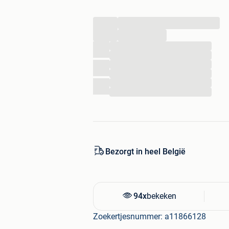
...
...
...
...
...
...
...
...
Bezorgt in heel België
94x
bekeken
Zoekertjesnummer: a11866128