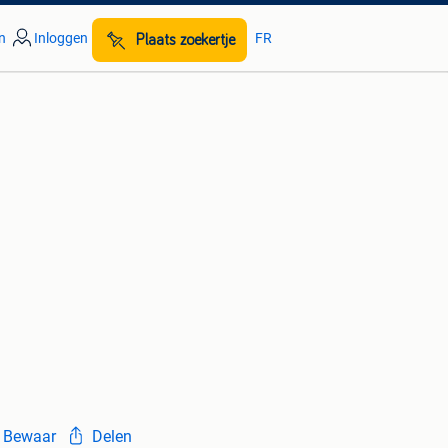
n
Inloggen
FR
Plaats zoekertje
Bewaar
Delen