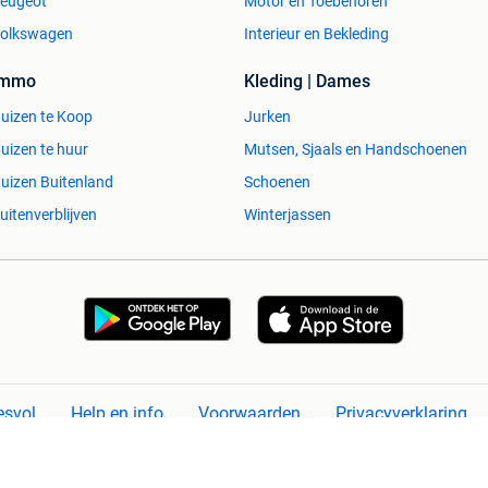
eugeot
Motor en Toebehoren
olkswagen
Interieur en Bekleding
Immo
Kleding | Dames
uizen te Koop
Jurken
uizen te huur
Mutsen, Sjaals en Handschoenen
uizen Buitenland
Schoenen
uitenverblijven
Winterjassen
esvol
Help en info
Voorwaarden
Privacyverklaring
Over 2dehands
Adevinta
Sitemap