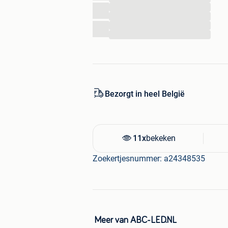
Straalhoek: 15-120 graden
...
IP grade: IP65
...
...
Kleur: Warm Wit
...
Beschermingsniveau: IP65
Bezorgt in heel België
11x
bekeken
Zoekertjesnummer: a24348535
Meer van ABC-LED.NL