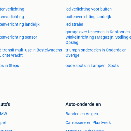
tenverlichting
led verlichting voor buiten
tenverlichting
buitenverlichting landelijk
tenverlichting landelijk
led straler
garage over te nemen in Kantoor en
tenverlichting sensor
Winkelinrichting | Magazijn, Stelling 
Opslag
d transit multi use in Bestelwagens
triumph onderdelen in Onderdelen |
Lichte vracht
Overige
ps in Steps
oude spots in Lampen | Spots
uto's
Auto-onderdelen
BMW
Banden en Velgen
pel
Carrosserie en Plaatwerk