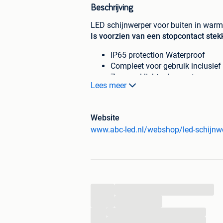
Beschrijving
LED schijnwerper voor buiten in warm
Is voorzien van een stopcontact stek
IP65 protection Waterproof
Compleet voor gebruik inclusief
Zeer veel lichtopbrengst
Lees meer
Warm Wit
Stevig ontwerp, aluminium kast
Materiaal Behuizing: Aluminium Lege
Website
Lamp-type: LED
Voltage: 85-256V
Materiaal overig: Aluminium Legerin
ALuminous flux: >=900LM
Beschermingsniveau: IP65
Certificate: CE & ROHS
...
Materiaal: Aluminium Legering + Get
...
Voeding: AC(90~260V), 50Hz~
...
60Hzpower factor: >0.98
...