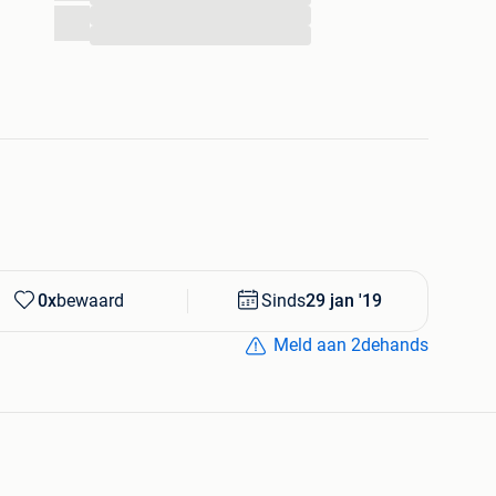
...
...
0x
bewaard
Sinds
29 jan '19
Meld aan 2dehands