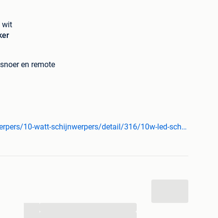
 wit
ker
 snoer en remote
ring
www.abc-led.nl/webshop/led-schijnwerpers/10-watt-schijnwerpers/detail/316/10w-led-schijnwerper-warm-wit-1.html
g + Getemperd Glas
emperd Glas
...
...