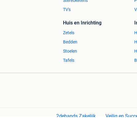
Stereoketens
P
TV's
V
Huis en Inrichting
Zetels
H
Bedden
H
Stoelen
H
Tafels
B
2dehands Zakelijk
Veilig en Succ