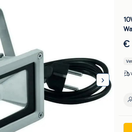
10
Wa
€ 
Ve