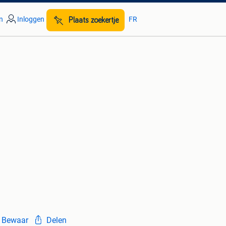
n
Inloggen
FR
Plaats zoekertje
Bewaar
Delen