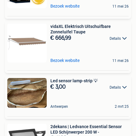
Bezoek website
11 mei 26
vidaXL Elektrisch Uitschuifbare
Zonneluifel Taupe
€ 666,99
Details
Bezoek website
11 mei 26
Led sensor lamp-strip 💡
€ 3,00
Details
Antwerpen
2 mrt 25
2dekans | Ledvance Essential Sensor
LED Schijnwerper 200 W -