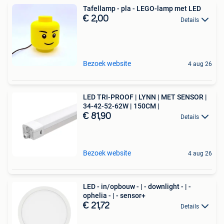
Tafellamp - pla - LEGO-lamp met LED
€ 2,00
Details
Bezoek website
4 aug 26
LED TRI-PROOF | LYNN | MET SENSOR |
34-42-52-62W | 150CM |
€ 81,90
Details
Bezoek website
4 aug 26
LED - in/opbouw - | - downlight - | -
ophelia - | - sensor+
€ 21,72
Details