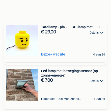
Tafellamp - pla - LEGO-lamp met LED
€ 29,00
Details
Bezoek website
4 aug 26
Led lamp met bewegings sensor (op
zonne-energie)
€ 7,00
Details
Houthalen+ Deel Van Zonhoven En Zolder
4 aug 26