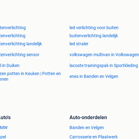
tenverlichting
led verlichting voor buiten
tenverlichting
buitenverlichting landelijk
tenverlichting landelijk
led straler
tenverlichting sensor
volkswagen multivan in Volkswagen
l in Duiken
lacoste trainingspak in Sportkleding
zen potten in Keuken | Potten en
enes in Banden en Velgen
nnen
uto's
Auto-onderdelen
BMW
Banden en Velgen
pel
Carrosserie en Plaatwerk