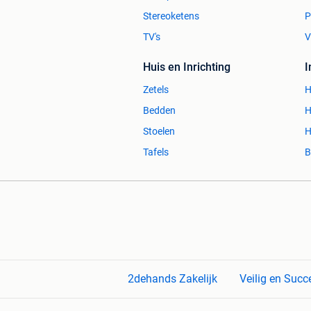
Stereoketens
P
TV's
V
Huis en Inrichting
Zetels
H
Bedden
H
Stoelen
H
Tafels
B
2dehands Zakelijk
Veilig en Succ