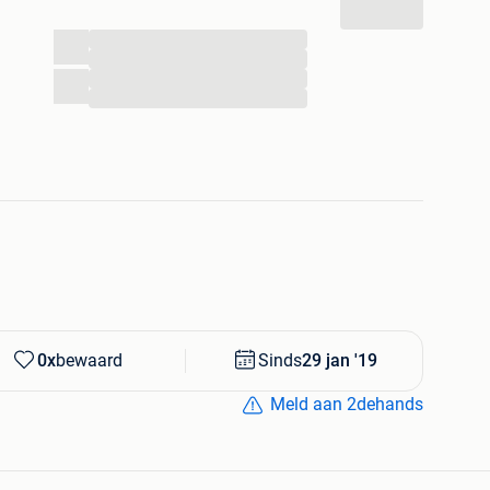
...
...
...
...
0x
bewaard
Sinds
29 jan '19
Meld aan 2dehands