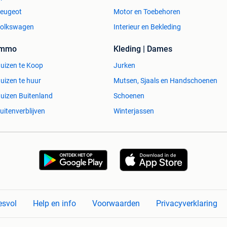
eugeot
Motor en Toebehoren
olkswagen
Interieur en Bekleding
Immo
Kleding | Dames
uizen te Koop
Jurken
uizen te huur
Mutsen, Sjaals en Handschoenen
uizen Buitenland
Schoenen
uitenverblijven
Winterjassen
esvol
Help en info
Voorwaarden
Privacyverklaring