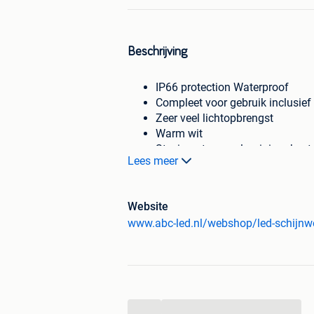
Beschrijving
IP66 protection Waterproof
Compleet voor gebruik inclusief
Zeer veel lichtopbrengst
Warm wit
Stevig ontwerp, aluminium kast
Lees meer
Afmeting 223*226*49mm
Materiaal Behuizing: Aluminium Lege
Lamp-type: LED
Website
Voltage: 180-260V
Materiaal overig: Aluminium Legerin
ALuminous flux: >=80LM/W 2400
Beschermingsniveau: IP66
Certificate: CE & ROHS
Lichtbron: 1*60wled
...