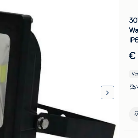
30
Wa
IP
€
Ve