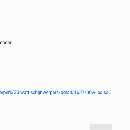
 snoer
ring
www.abc-led.nl/webshop/led-schijnwerpers/30-watt-schijnwerpers/detail/1637/30w-led-schijnwerper-warm-wit-slim-high-end-ip66.html
g + Getemperd Glas