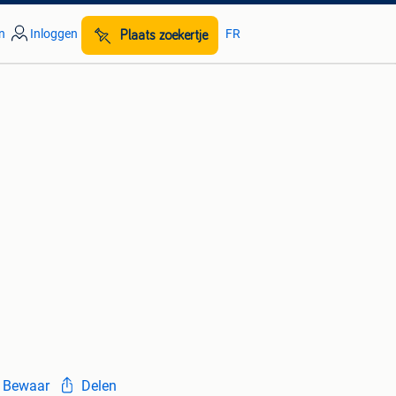
n
Inloggen
FR
Plaats zoekertje
Bewaar
Delen