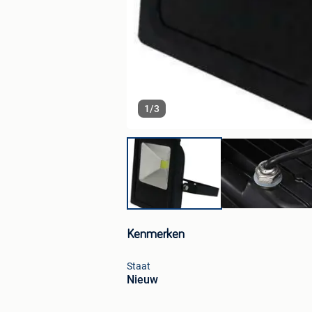
1
/
3
Kenmerken
Staat
Nieuw