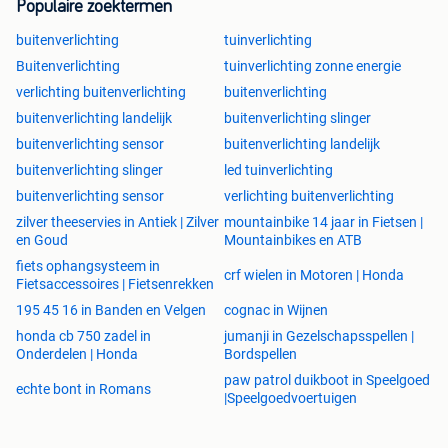
Populaire zoektermen
buitenverlichting
tuinverlichting
Buitenverlichting
tuinverlichting zonne energie
verlichting buitenverlichting
buitenverlichting
buitenverlichting landelijk
buitenverlichting slinger
buitenverlichting sensor
buitenverlichting landelijk
buitenverlichting slinger
led tuinverlichting
buitenverlichting sensor
verlichting buitenverlichting
zilver theeservies in Antiek | Zilver
mountainbike 14 jaar in Fietsen |
en Goud
Mountainbikes en ATB
fiets ophangsysteem in
crf wielen in Motoren | Honda
Fietsaccessoires | Fietsenrekken
195 45 16 in Banden en Velgen
cognac in Wijnen
honda cb 750 zadel in
jumanji in Gezelschapsspellen |
Onderdelen | Honda
Bordspellen
paw patrol duikboot in Speelgoed
echte bont in Romans
|Speelgoedvoertuigen