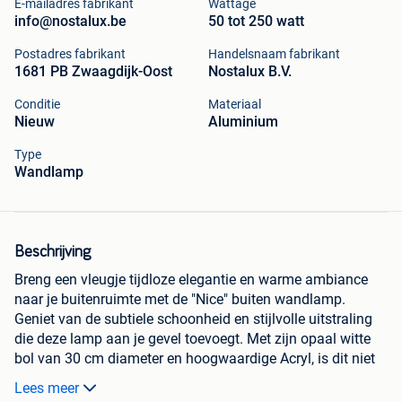
E-mailadres fabrikant
Wattage
info@nostalux.be
50 tot 250 watt
Postadres fabrikant
Handelsnaam fabrikant
1681 PB Zwaagdijk-Oost
Nostalux B.V.
Conditie
Materiaal
Nieuw
Aluminium
Type
Wandlamp
Beschrijving
Breng een vleugje tijdloze elegantie en warme ambiance
naar je buitenruimte met de "Nice" buiten wandlamp.
Geniet van de subtiele schoonheid en stijlvolle uitstraling
die deze lamp aan je gevel toevoegt. Met zijn opaal witte
bol van 30 cm diameter en hoogwaardige Acryl, is dit niet
zomaar een lamp; het is een kunstwerk op zichzelf, met
Lees meer
een uniek Nederlands tintje - elk armatuur is met zorg met