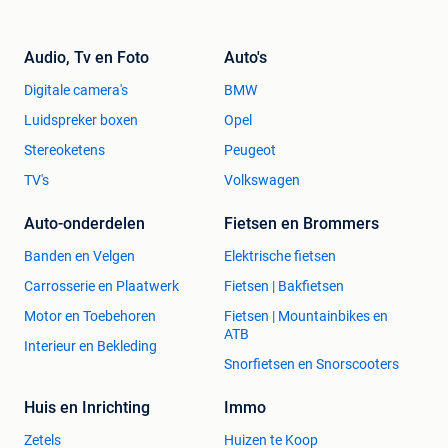
Audio, Tv en Foto
Auto's
Digitale camera's
BMW
Luidspreker boxen
Opel
Stereoketens
Peugeot
TV's
Volkswagen
Auto-onderdelen
Fietsen en Brommers
Banden en Velgen
Elektrische fietsen
Carrosserie en Plaatwerk
Fietsen | Bakfietsen
Motor en Toebehoren
Fietsen | Mountainbikes en
ATB
Interieur en Bekleding
Snorfietsen en Snorscooters
Huis en Inrichting
Immo
Zetels
Huizen te Koop