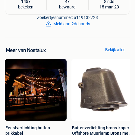
145x
4x
Sinds
bekeken
bewaard
15 mar '23
Zoekertjesnummer: a119132723
Meld aan 2dehands
Bekijk alles
Meer van Nostalux
Feestverlichting buiten
Buitenverlichting brons-koper
prikkabel
Offshore Muurlamp Brons met