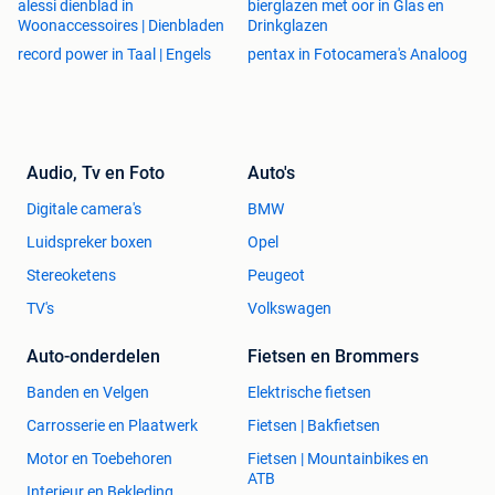
alessi dienblad in
bierglazen met oor in Glas en
Woonaccessoires | Dienbladen
Drinkglazen
record power in Taal | Engels
pentax in Fotocamera's Analoog
Audio, Tv en Foto
Auto's
Digitale camera's
BMW
Luidspreker boxen
Opel
Stereoketens
Peugeot
TV's
Volkswagen
Auto-onderdelen
Fietsen en Brommers
Banden en Velgen
Elektrische fietsen
Carrosserie en Plaatwerk
Fietsen | Bakfietsen
Motor en Toebehoren
Fietsen | Mountainbikes en
ATB
Interieur en Bekleding