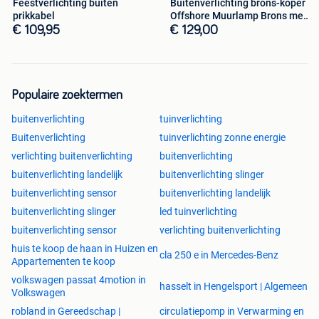
Feestverlichting buiten
Buitenverlichting brons-koper
prikkabel
Offshore Muurlamp Brons met
LE
€ 109,95
€ 129,00
Populaire zoektermen
buitenverlichting
tuinverlichting
Buitenverlichting
tuinverlichting zonne energie
verlichting buitenverlichting
buitenverlichting
buitenverlichting landelijk
buitenverlichting slinger
buitenverlichting sensor
buitenverlichting landelijk
buitenverlichting slinger
led tuinverlichting
buitenverlichting sensor
verlichting buitenverlichting
huis te koop de haan in Huizen en
cla 250 e in Mercedes-Benz
Appartementen te koop
volkswagen passat 4motion in
hasselt in Hengelsport | Algemeen
Volkswagen
robland in Gereedschap |
circulatiepomp in Verwarming en