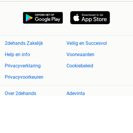
2dehands Zakelijk
Veilig en Succesvol
Help en info
Voorwaarden
Privacyverklaring
Cookiebeleid
Privacyvoorkeuren
Over 2dehands
Adevinta
Sitemap
2dehands is niet aansprakelijk voor (gevolg)schade die voortkomt
uit het gebruik van deze site, dan wel uit fouten of ontbrekende