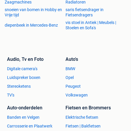
Zaagmachines
Radiatoren
snoeien van bomen in Hobby en
saris fietsendrager in
Vrije tijd
Fietsendragers
vis stoel in Antiek | Meubels |
diepenbeek in Mercedes-Benz
Stoelen en Sofa's
Audio, Tv en Foto
Auto's
Digitale camera's
BMW
Luidspreker boxen
Opel
Stereoketens
Peugeot
TV's
Volkswagen
Auto-onderdelen
Fietsen en Brommers
Banden en Velgen
Elektrische fietsen
Carrosserie en Plaatwerk
Fietsen | Bakfietsen