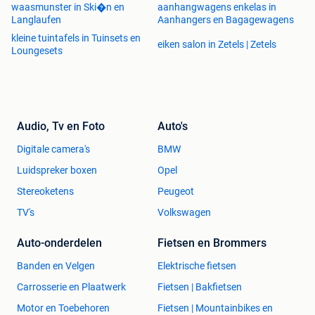
waasmunster in Ski�n en
aanhangwagens enkelas in
Stuur gerust een bericht bij interesse of voor meer
Langlaufen
Aanhangers en Bagagewagens
informatie
kleine tuintafels in Tuinsets en
eiken salon in Zetels | Zetels
Loungesets
Zie ook onze andere advertentie
Houten regenton - eikenhout- regenton - wijnvat - whiskyvat
Audio, Tv en Foto
Auto's
- tuindecoratie - regentonklaar
Digitale camera's
BMW
Luidspreker boxen
Opel
Stereoketens
Peugeot
TV's
Volkswagen
Auto-onderdelen
Fietsen en Brommers
Banden en Velgen
Elektrische fietsen
Carrosserie en Plaatwerk
Fietsen | Bakfietsen
Motor en Toebehoren
Fietsen | Mountainbikes en