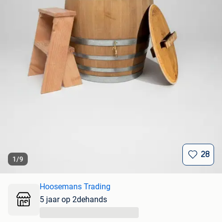
28
1
/
9
Hoosemans Trading
5 jaar op 2dehands
...