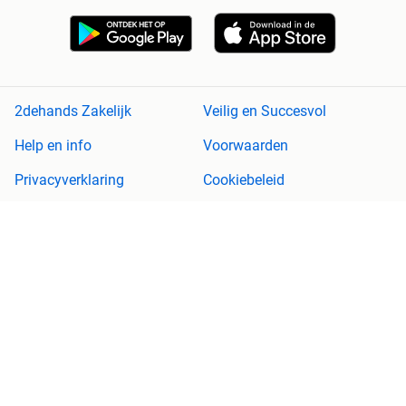
2dehands Zakelijk
Veilig en Succesvol
Help en info
Voorwaarden
Privacyverklaring
Cookiebeleid
Privacyvoorkeuren
Over 2dehands
Adevinta
Sitemap
2dehands is niet aansprakelijk voor (gevolg)schade die voortkomt
uit het gebruik van deze site, dan wel uit fouten of ontbrekende
functionaliteiten op deze site.