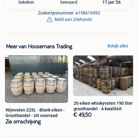
Behandeling hout:
onbehandeld eikenhout (puur en
bekeken
bewaard
17 jan '26
natuurlijk)
Zoekertjesnummer: a158619592
Inclusief:
Meld aan 2dehands
Stevig houten trapje voor veilige instap
Zitje aan de binnenzijde
Bekijk alles
Meer van Hoosemans Trading
Gemonteerde aftapkraan
Los deksel met houten handvat
Prijs complete set:
€375,-
Hoosemans Trading:
Locatie
20 eiken whiskyvaten 190 liter -
groothandel - A kwaliteit
Wijnvaten 225L - Blank eiken -
Voorteindseweg 30A
(LET OP: GEEN NUMMER 30!)
€ 49,50
Groothandel - Uit voorraad
Zie omschrijving
5091 TK Middelbeers (NL)