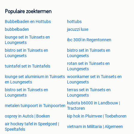
Populaire zoektermen
Openingstijden
Bubbelbaden en Hottubs
hottubs
Zaterdag: 10:00 uur – 15:00 uur
bubbelbaden
jacuzzi luxe
lounge set in Tuinsets en
ibc 300l in Regentonnen
Andere dagen: op afspraak
Loungesets
Bezorging
bistro set in Tuinsets en
bistro set in Tuinsets en
Loungesets
Loungesets
Bezorging mogelijk – neem hiervoor contact met ons op.
rotan set in Tuinsets en
tuintafel set in Tuintafels
Loungesets
lounge set aluminium in Tuinsets
woonkamer set in Tuinsets en
en Loungesets
Loungesets
Contact
bistro set in Tuinsets en
terras set in Tuinsets en
Loungesets
Loungesets
Tel: 0031 655168809 / 0031 627518557
kubota b6000 in Landbouw |
metalen tuinpoort in Tuinpoorten
Tractoren
E-mail: info@hoosemanstrading.com
osprey in Auto's | Boeken
kip hok in Pluimvee | Toebehoren
air hockey tafel in Speelgoed |
vietnam in Militaria | Algemeen
Speeltafels