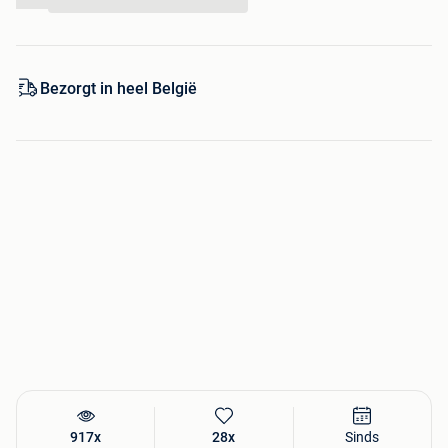
...
gebeurd.
Duurzaam & Stijlvol:
De gegalvaniseerde banden en
het natuurlijke eikenhout geven het vat een luxe
uitstraling die in elke tuin (of naast de sauna!)
Bezorgt in heel België
prachtig staat.
Specificaties:
Materiaal:
Eikenhout (voormalig wijnvat)
Inhoud:
ca 300 liter
Afmetingen:
100 cm hoog en 75 cm doorsnede
Waterdicht:
Ja, volledig waterdicht
Geschikt voor buiten:
ja, kan permanent buiten
blijven staan
917x
28x
Sinds