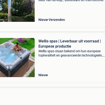
kleur van de kuip , buitenkant én thermocover 
Combineer jouw favoriete look met europese
topkwaliteit en wellnessopties zoals krachtige 
on
Nieuw
Verzenden
Wellis spas | Leverbaar uit voorraad |
Europese productie
Wellis spas staan bekend om hun europese
topkwaliteit en geavanceerde technologieën,
waardoor ze een uitstekende keuze zijn voor w
zoek is naar luxe en duurzaamheid. En dit all
voor betaalba
Nieuw