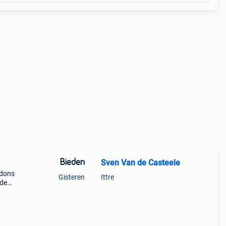
Bieden
Sven Van de Casteele
ndons
Gisteren
Ittre
 de
eus