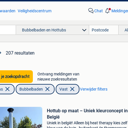
waarden
Veiligheidscentrum
Chat
Meldinge
Bubbelbaden en Hottubs
A
207 resultaten
Ontvang meldingen van
 je zoekopdracht
nieuwe zoekresultaten
as
Bubbelbaden
Vast
Verwijder filters
Hottub op maat – Uniek kleurconcept in
België
Uniek in belgië! Alleen bij heat therapy kies zelf