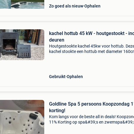
Zo goed als nieuw
Ophalen
kachel hottub 45 kW - houtgestookt - inc
deuren
Houtgestookte kachel 45kw voor hottub. Dez
kachel stookte een hottub met diameter 160c
tot 42°c in 3.5 Uur. Kachel gaat weg wegens
aanschaf elektrische warmtepomp met sturin
Aangekocht in 2022,
Gebruikt
Ophalen
Goldline Spa 5 persoons Koopzondag 
korting!
Kom langs voor de beste all in deals! Koopzo
11% Korting op spa&#39;s en zwemspa&#39;
Elke zondag open! De beste deal alleen bij su
mechelen! De grootste showroom van sunspa