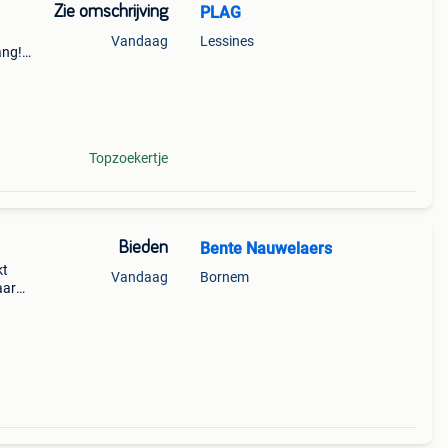
Zie omschrijving
PLAG
Vandaag
Lessines
ang!)
ad, u
a&#39;
Topzoekertje
Bieden
Bente Nauwelaers
kt
Vandaag
Bornem
aar
ormale
to&