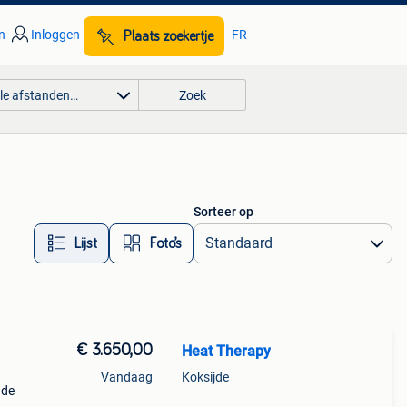
n
Inloggen
FR
Plaats zoekertje
lle afstanden…
Zoek
Sorteer op
Lijst
Foto’s
€ 3.650,00
Heat Therapy
Vandaag
Koksijde
 de