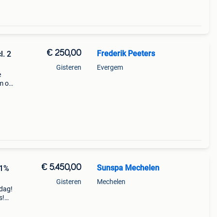
€ 250,00
Frederik Peeters
l. 2
Gisteren
Evergem
e
m op
g.
€ 5.450,00
Sunspa Mechelen
11%
Gisteren
Mechelen
ndag!
s!
nspa