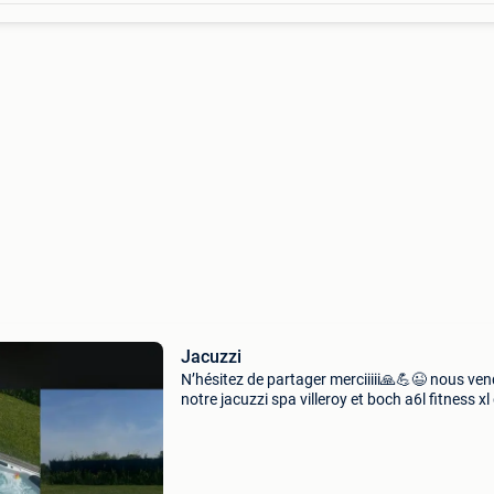
Jacuzzi
N’hésitez de partager merciiiii🙏💪😉 nous ve
notre jacuzzi spa villeroy et boch a6l fitness xl
chez servipools. Spa 5 places à éclairage led
extérieur et intérieur, cascade éclairée, nombr