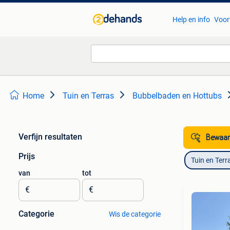
Help en info
Voor
Home
Tuin en Terras
Bubbelbaden en Hottubs
Verfijn resultaten
Bewaar
Prijs
Tuin en Terr
van
tot
€
€
Categorie
Wis de categorie