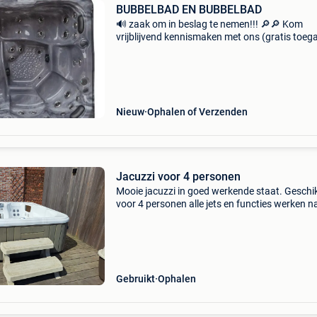
BUBBELBAD EN BUBBELBAD
🔊 zaak om in beslag te nemen!!! 🔎🔎 Kom
vrijblijvend kennismaken met ons (gratis toeg
Al onze aangeboden spa&#39;s zijn op voorra
hoeft niet lang te wachten... Meer dan 60 sp
Nieuw
Ophalen of Verzenden
Jacuzzi voor 4 personen
Mooie jacuzzi in goed werkende staat. Geschi
voor 4 personen alle jets en functies werken n
behoren inclusief trapje zonder afdekcover n
gebruikssporen en lichte verkleuringen (zie fo
Gebruikt
Ophalen