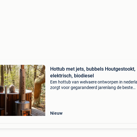
Hottub met jets, bubbels Houtgestookt,
elektrisch, biodiesel
Een hottub van welvaere ontworpen in nederl
zorgt voor gegarandeerd jarenlang de beste
ontspanning! Onze ducktub hottubs zijn
ontworpen om heerlijk te genieten en ontspan
Je hebt bij ons de keu
Nieuw