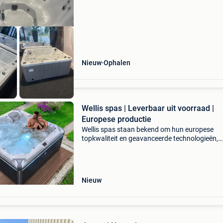
benelux
Nieuw
Ophalen
Wellis spas | Leverbaar uit voorraad |
Europese productie
Wellis spas staan bekend om hun europese
topkwaliteit en geavanceerde technologieën,
waardoor ze een uitstekende keuze zijn voor w
zoek is naar luxe en duurzaamheid. En dit all
voor betaalba
Nieuw