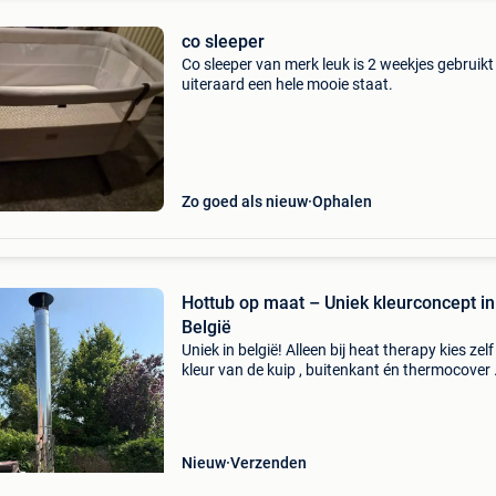
co sleeper
Co sleeper van merk leuk is 2 weekjes gebruikt
uiteraard een hele mooie staat.
Zo goed als nieuw
Ophalen
Hottub op maat – Uniek kleurconcept in
België
Uniek in belgië! Alleen bij heat therapy kies zelf
kleur van de kuip , buitenkant én thermocover 
Combineer jouw favoriete look met europese
topkwaliteit en wellnessopties zoals krachtige 
on
Nieuw
Verzenden