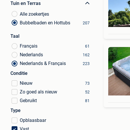
Tuin en Terras
Alle zoekertjes
Bubbelbaden en Hottubs
207
Taal
Français
61
Nederlands
162
Nederlands & Français
223
Conditie
Nieuw
73
Zo goed als nieuw
52
Gebruikt
81
Type
Opblaasbaar
Vast