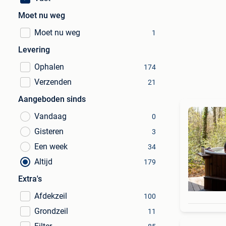
Moet nu weg
Moet nu weg
1
Levering
Ophalen
174
Verzenden
21
Aangeboden sinds
Vandaag
0
Gisteren
3
Een week
34
Altijd
179
Extra's
Afdekzeil
100
Grondzeil
11