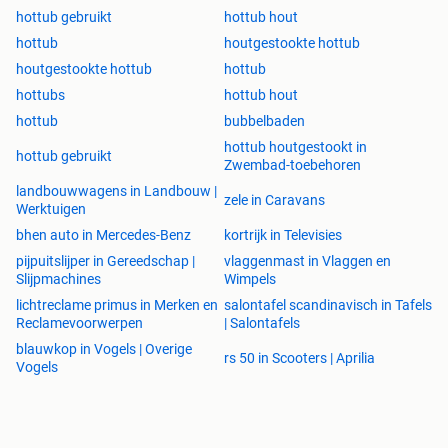
hottub gebruikt
hottub hout
hottub
houtgestookte hottub
houtgestookte hottub
hottub
hottubs
hottub hout
hottub
bubbelbaden
hottub houtgestookt in
hottub gebruikt
Zwembad-toebehoren
landbouwwagens in Landbouw |
zele in Caravans
Werktuigen
bhen auto in Mercedes-Benz
kortrijk in Televisies
pijpuitslijper in Gereedschap |
vlaggenmast in Vlaggen en
Slijpmachines
Wimpels
lichtreclame primus in Merken en
salontafel scandinavisch in Tafels
Reclamevoorwerpen
| Salontafels
blauwkop in Vogels | Overige
rs 50 in Scooters | Aprilia
Vogels