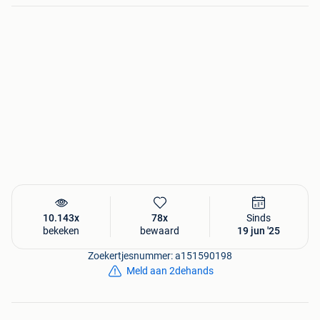
10.143x
78x
Sinds
bekeken
bewaard
19 jun '25
Zoekertjesnummer: a151590198
Meld aan 2dehands