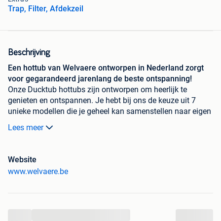
Trap, Filter, Afdekzeil
Beschrijving
Een hottub van Welvaere ontworpen in Nederland zorgt
voor gegarandeerd jarenlang de beste ontspanning!
Onze Ducktub hottubs zijn ontworpen om heerlijk te
genieten en ontspannen. Je hebt bij ons de keuze uit 7
unieke modellen die je geheel kan samenstellen naar eigen
wens. Met houtkachel, elektrisch verwarmen of zelfs
Lees meer
allebei! Ook bieden we een biodiesel kachel aan en
verschillende luxe opties, zoals bubbels en jets!
Website
Nieuwsgierig geworden naar een van onze luxueuze
www.welvaere.be
Ducktub modellen? Neem dan nu een kijkje op de website
en maak een afspraak voor in onze showroom. Hier kun je
ervaren hoe fijn een Ducktub hottub kan zijn!
...
Kortrijksesteenweg 298, 9800 Deinze