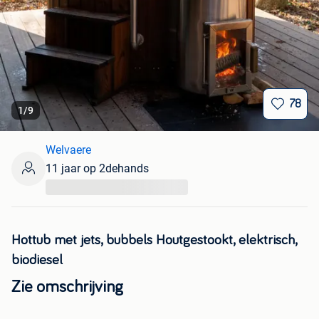
78
1
/
9
Welvaere
11 jaar op 2dehands
...
Hottub met jets, bubbels Houtgestookt, elektrisch,
biodiesel
Zie omschrijving