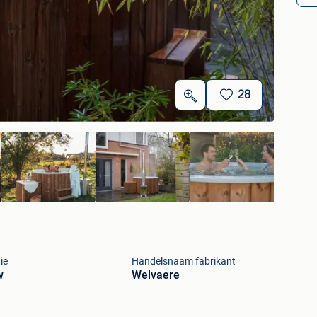
28
ie
Handelsnaam fabrikant
w
Welvaere