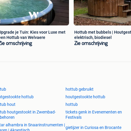
Upgrade je Tuin: Kies voor Luxe met
Hottub met bubbels | Houtgest
een Hottub van Welvaere
elektrisch, biodiesel
Zie omschrijving
Zie omschrijving
tub
hottub gebruikt
tgestookte hottub
houtgestookte hottub
tub hout
hottub
tub houtgestookt in Zwembad-
tickets genk in Evenementen en
ebehoren
Festivals
tar alhambra in Snaarinstrumenten |
gietijzer in Curiosa en Brocante
aren | Akoestisch