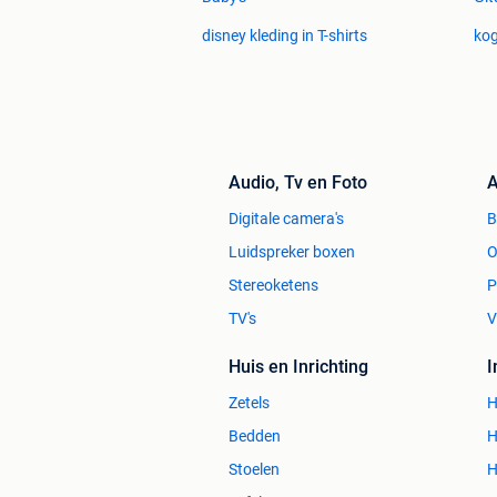
disney kleding in T-shirts
kog
Audio, Tv en Foto
A
Digitale camera's
Luidspreker boxen
O
Stereoketens
P
TV's
V
Huis en Inrichting
Zetels
H
Bedden
H
Stoelen
H