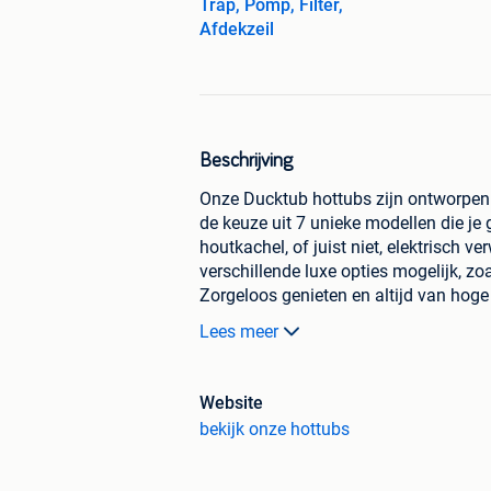
Trap, Pomp, Filter,
Afdekzeil
Beschrijving
Onze Ducktub hottubs zijn ontworpen o
de keuze uit 7 unieke modellen die j
houtkachel, of juist niet, elektrisch v
verschillende luxe opties mogelijk, zoa
Zorgeloos genieten en altijd van hoge 
Een Nederlands product met Nederla
Lees meer
Wij ontwerpen, maken, en controleren 
kwaliteit en jouw tevredenheid. Ons p
jouw droom hottub.
Website
Elk product wordt grondig gecontroleer
bekijk onze hottubs
alleen van een prachtige tuinaanvulli
Hierdoor heb je ook nog eens de moge
jouw wensen. Een product 110% passen