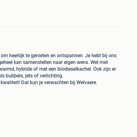
m heerlijk te genieten en ontspannen. Je hebt bij ons
e geheel kan samenstellen naar eigen wens. Wel met
erwarmd, hybride of met een biodieselkachel. Ook zijn er
ls bubbels, jets of verlichting.
kwaliteit! Dat kun je verwachten bij Welvaere.
ndse kwaliteits standaarden
onze producten zelf, wat resulteert in de hoogste
roductieteam in Nijkerk en werkt 6 dagen per week aan
d voor levering. Kies voor Welvaere en geniet niet
ng, maar ook van uitmuntende technische kwaliteit.
lijkheid om de hottub helemaal samen te stellen naar
d bij jouw persoonlijke voorkeur.