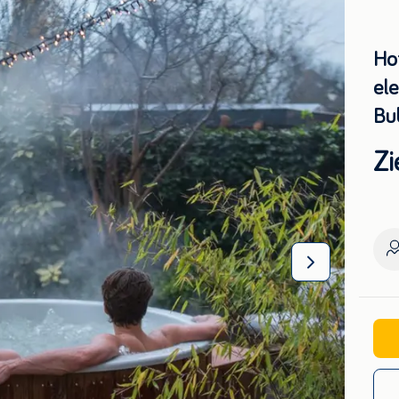
Ho
ele
Bu
Zi