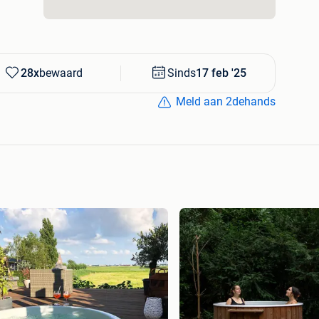
 je ook alle bijbehorende documentatie en alle
 onze luxueuze Ducktub modellen? Neem dan nu een
praak voor in onze showroom. Hier kun je ervaren hoe
28x
bewaard
Sinds
17 feb '25
Meld aan 2dehands