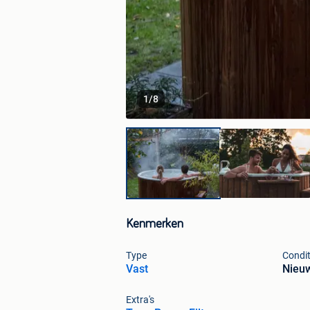
1
/
8
Kenmerken
Type
Condit
Vast
Nieu
Extra's