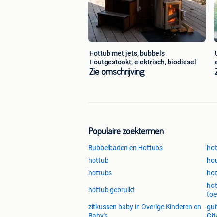
Hottub met jets, bubbels
Houtgestookt, elektrisch, biodiesel
Zie omschrijving
Populaire zoektermen
Bubbelbaden en Hottubs
hot
hottub
hou
hottubs
hot
hot
hottub gebruikt
to
zitkussen baby in Overige Kinderen en
gui
Baby's
Git