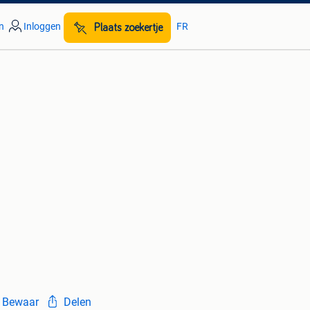
n
Inloggen
FR
Plaats zoekertje
Bewaar
Delen