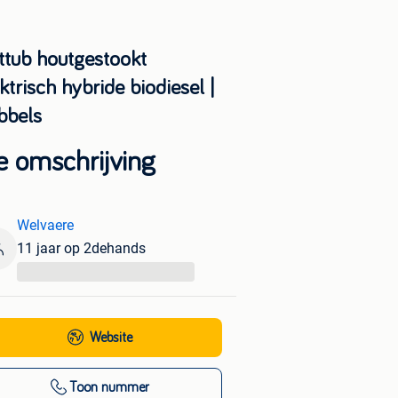
ttub houtgestookt
ktrisch hybride biodiesel |
bbels
e omschrijving
Welvaere
11 jaar op 2dehands
...
Website
Toon nummer