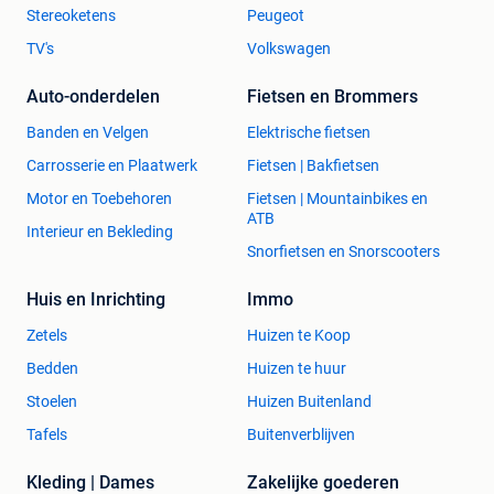
Stereoketens
Peugeot
Met MyTV Go+ App voor jouw Smartphone!
TV's
Volkswagen
Registreer eenvoudig jouw account en krijg gratis toegang
Auto-onderdelen
Fietsen en Brommers
tot de
MyTV Go+ app
via de box. Ook beschikbaar voor
Banden en Velgen
Elektrische fietsen
mobiel gebruik op smartphones en tablets – stream waar
Carrosserie en Plaatwerk
Fietsen | Bakfietsen
je maar wilt, zonder extra kosten.
Motor en Toebehoren
Fietsen | Mountainbikes en
ATB
Interieur en Bekleding
Met de
Xsarius Sniper III 4K
haal je een
Snorfietsen en Snorscooters
toekomstbestendige, krachtige mediabox in huis die
ontworpen is voor de moderne kijker.
Huis en Inrichting
Immo
Supersnel, eenvoudig in gebruik, en boordevol slimme
Zetels
Huizen te Koop
functies. Perfect voor wie meer uit zijn entertainment wil
halen.
Bedden
Huizen te huur
Stoelen
Huizen Buitenland
Technische Specificaties
Tafels
Buitenverblijven
Kleding | Dames
Zakelijke goederen
Component Specificatie
CPU
Huawei Hisilicon Quad-Core