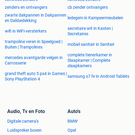
zenders en ontvangers
cb zender ontvangers
Snelle en Stabiele Connectiviteit
zwarte dakpannen in Dakpannen
ledegem in Kampeermeubelen
en Dakbedekking
Dankzij
Dual-Band WiFi (2.4GHz & 5GHz)
en een
100Mbps
Ethernet-poort
geniet je van stabiele streaming zonder
secretaire wit in Kasten |
wifi in WiFi-versterkers
Secretaires
onderbrekingen.
Ideaal voor snelle contentoverdracht en probleemloos HD-
trampoline veren in Speelgoed |
mobiel sanitair in Sanitair
Buiten | Trampolines
of 4K-streamen.
complete tienerkamer in
mercedes avantgarde velgen in
Slaapkamer | Complete
Carrosserie
slaapkamers
Gebruiksvriendelijk Ontwerp
grand theft auto 5 ps4 in Games |
samsung s7 fe in Android Tablets
Sony PlayStation 4
De overzichtelijke
OSD-interface
, handige
IR L1-
afstandsbediening
en vooraf geïnstalleerde apps zoals
YouTube, YouTube Kids, Kodi en Speedtest
zorgen ervoor
dat je direct aan de slag kunt.
Audio, Tv en Foto
Auto's
Extra apps installeren is niet nodig: alles wat je nodig hebt,
Digitale camera's
BMW
staat al klaar.
Luidspreker boxen
Opel