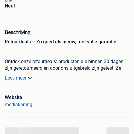
État
Neuf
Beschrijving
Retourdeals – Zo goed als nieuw, met volle garantie
Ontdek onze retourdeals: producten die binnen 30 dagen
zijn geretourneerd en door ons uitgebreid zijn getest. Ze
zijn zo goed als nieuw en functioneren 100%. Vaak missen
Lees meer
ze alleen de originele verpakkingsstickers of het
beschermplastic.
Je profiteert van minimaal 12 maanden garantie én een
Website
aantrekkelijke korting op de nieuwprijs. Zo krijg je
mediakoning
topkwaliteit voor minder geld!
Xsarius Sniper 3 Linux Set Top Box - Sniper III
...