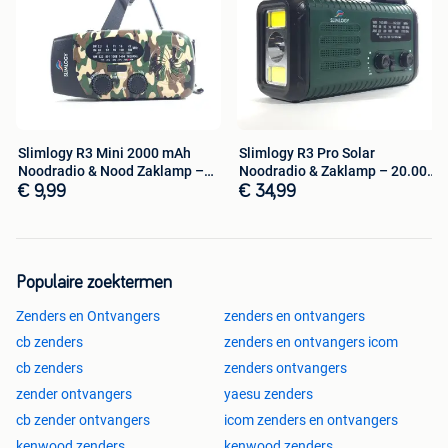
Cloud Time-Shift
– pauzeer of spoel terug, zelfs
zonder op te nemen
Picture-in-Picture (PiP)
– kijk meerdere programma’s
tegelijk
Slimlogy R3 Mini 2000 mAh
Slimlogy R3 Pro Solar
Noodradio & Nood Zaklamp –
Noodradio & Zaklamp – 20.000
Laadbaa
mAh Power
€ 9,99
€ 34,99
NAS-ondersteuning
– stream moeiteloos vanaf je
netwerkopslag
Populaire zoektermen
Online ondertitels
– altijd de juiste ondertiteling
beschikbaar
Zenders en Ontvangers
zenders en ontvangers
cb zenders
zenders en ontvangers icom
cb zenders
zenders ontvangers
Universal Search & Back-upoptie
– vind snel wat je
zender ontvangers
zoekt en bewaar je instellingen veilig
yaesu zenders
cb zender ontvangers
icom zenders en ontvangers
kenwood zenders
kenwood zenders