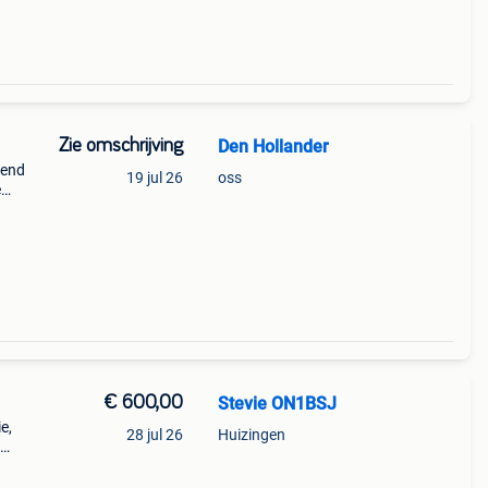
Zie omschrijving
Den Hollander
pend
19 jul 26
oss
e
00
€ 600,00
Stevie ON1BSJ
e,
28 jul 26
Huizingen
27mc.