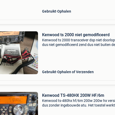
Gebruikt
Ophalen
Kenwood ts 2000 niet gemodificeerd
Kenwood ts 2000 transceiver dsp niet doorlo
dus niet gemodificeerd zend dus niet buiten d
band hf 100 watt 6 meter 100 watt 2 meter 1
watt 70 cm 50 watt bouwjaar 2006 met boek
microphone
Gebruikt
Ophalen of Verzenden
Kenwood TS-480HX 200W HF/6m
Kenwood ts-480hx hf/6m 200w 200w hx versi
dus zonder ingebouwde atu. Het toestel werkt
perfect en staat binnen de banden, dus geen 
Met originele doos, handleidingen, handmike,