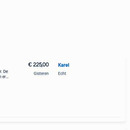
€ 225,00
Karel
. De
Gisteren
Echt
n er