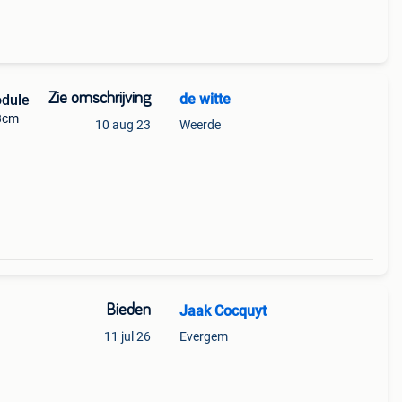
Zie omschrijving
de witte
odule
23cm
10 aug 23
Weerde
Bieden
Jaak Cocquyt
11 jul 26
Evergem