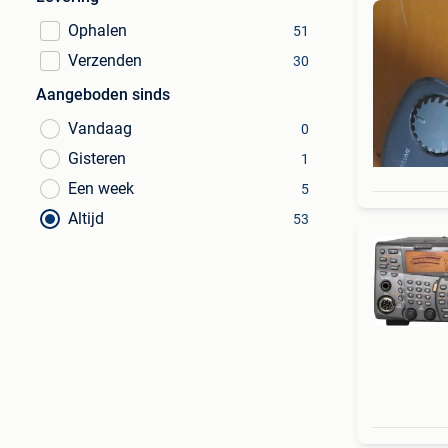
Ophalen
51
Verzenden
30
Aangeboden sinds
Vandaag
0
Gisteren
1
Een week
5
Altijd
53