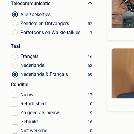
Telecommunicatie
Alle zoekertjes
Zenders en Ontvangers
52
Portofoons en Walkie-talkies
1
Taal
Français
16
Nederlands
53
Nederlands & Français
69
Conditie
Nieuw
17
Refurbished
0
Zo goed als nieuw
9
Gebruikt
16
Niet werkend
0