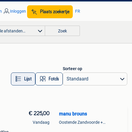
n
Inloggen
FR
Plaats zoekertje
lle afstanden…
Zoek
Sorteer op
Lijst
Foto’s
€ 225,00
manu brouns
Vandaag
Oostende Zandvoorde +Oostende