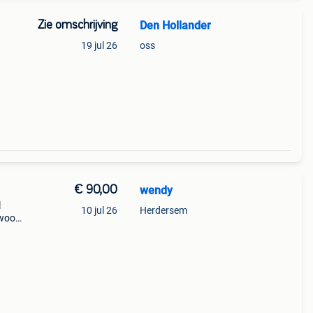
Zie omschrijving
Den Hollander
19 jul 26
oss
zijn
€ 90,00
wendy
l
10 jul 26
Herdersem
nwood