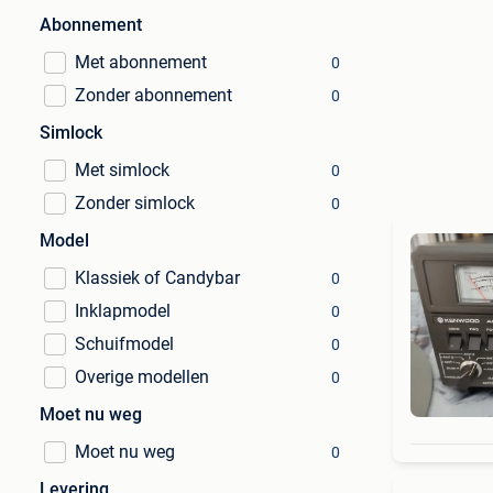
Abonnement
Met abonnement
0
Zonder abonnement
0
Simlock
Met simlock
0
Zonder simlock
0
Model
Klassiek of Candybar
0
Inklapmodel
0
Schuifmodel
0
Overige modellen
0
Moet nu weg
Moet nu weg
0
Levering