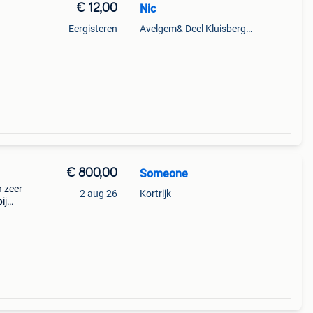
€ 12,00
Nic
Eergisteren
Avelgem& Deel Kluisbergen
€ 800,00
Someone
 zeer
2 aug 26
Kortrijk
ij
én
e