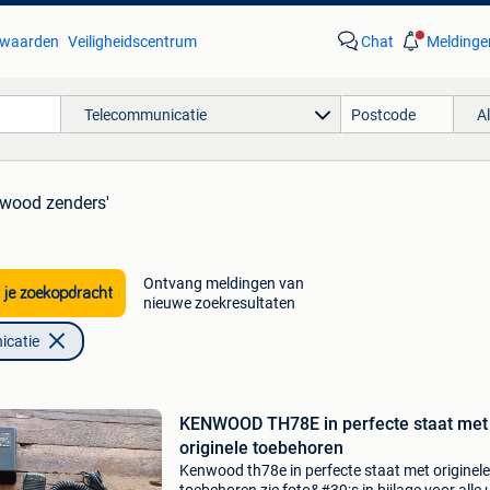
waarden
Veiligheidscentrum
Chat
Meldinge
Telecommunicatie
A
nwood zenders'
Ontvang meldingen van
 je zoekopdracht
nieuwe zoekresultaten
icatie
KENWOOD TH78E in perfecte staat met
originele toebehoren
Kenwood th78e in perfecte staat met originele