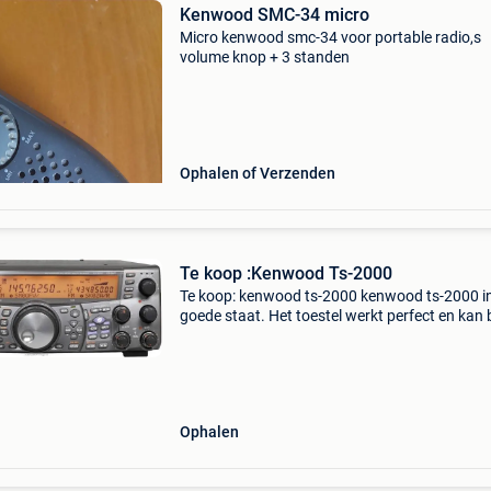
Kenwood SMC-34 micro
Micro kenwood smc-34 voor portable radio,s
volume knop + 3 standen
Ophalen of Verzenden
Te koop :Kenwood Ts-2000
Te koop: kenwood ts-2000 kenwood ts-2000 in
goede staat. Het toestel werkt perfect en kan b
afhaling uitvoerig getest worden. Dit betreft é
van de laatste uitvoeringen, zonder de bekend
prob
Ophalen