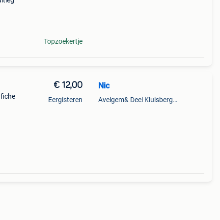
itleg
Topzoekertje
€ 12,00
Nic
fiche
Eergisteren
Avelgem& Deel Kluisbergen