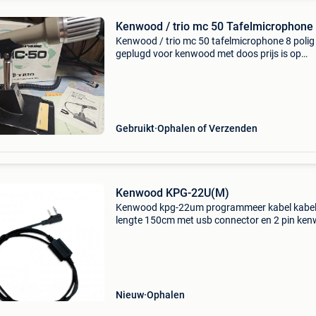
Kenwood / trio mc 50 Tafelmicrophone
Kenwood / trio mc 50 tafelmicrophone 8 polig
geplugd voor kenwood met doos prijs is op
aanvraag ophalen of opsturen verzendkosten 
voor de koper evenals het risico met opsturen
Gebruikt
Ophalen of Verzenden
Kenwood KPG-22U(M)
Kenwood kpg-22um programmeer kabel kabe
lengte 150cm met usb connector en 2 pin ke
connector
Nieuw
Ophalen