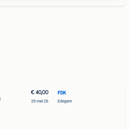
€ 40,00
FDK
d
29 mei 26
Edegem