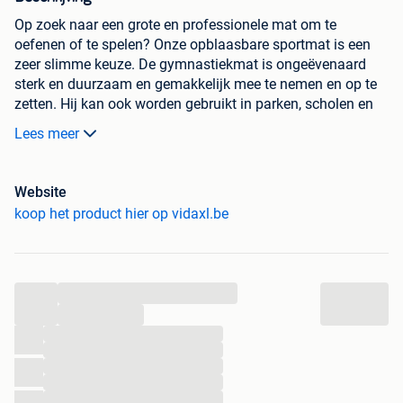
Op zoek naar een grote en professionele mat om te
oefenen of te spelen? Onze opblaasbare sportmat is een
zeer slimme keuze. De gymnastiekmat is ongeëvenaard
sterk en duurzaam en gemakkelijk mee te nemen en op te
zetten. Hij kan ook worden gebruikt in parken, scholen en
sportclubs. De opblaasmat is gemaakt van hoge-dichtheid
Lees meer
PVC en is schokabsorberend, anti-slip en waterdicht.
Hierdoor is biedt hij bescherming aan iedereen die van
sport houdt. De mat is veelzijdig in gebruik en kan
Website
binnenshuis worden gebruikt voor gymnastiek, kickboksen,
koop het product hier op vidaxl.be
yoga, worstelen, enz. Hij is ook geschikt voor
buitenactiviteiten, zoals drijven in het zwembad of op zee,
spelletjes op grasland, enzovoort. De levering bevat ook
een pomp voor eenvoudige installatie en deflatie. Alle
...
artikelen zijn verpakt in een PVC-zak, voor eenvoudig
...
opbergen en vervoeren.
...
...
Kleur: grijs en blauw
...
Afmetingen: 600 x 100 x 10 cm (L x B x D)
...
Materiaal: hoge-dichtheid PVC en railband PVC stof
...