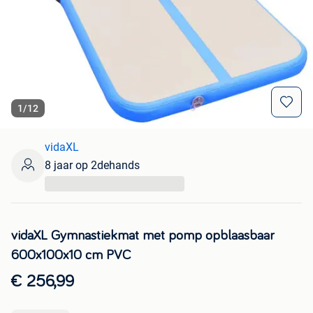
1
/
12
vidaXL
8 jaar op 2dehands
...
vidaXL Gymnastiekmat met pomp opblaasbaar
600x100x10 cm PVC
€ 256,99