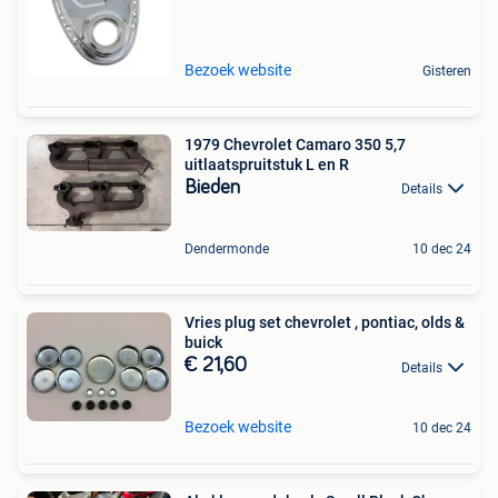
Bezoek website
Gisteren
1979 Chevrolet Camaro 350 5,7
uitlaatspruitstuk L en R
Bieden
Details
Dendermonde
10 dec 24
Vries plug set chevrolet , pontiac, olds &
buick
€ 21,60
Details
Bezoek website
10 dec 24