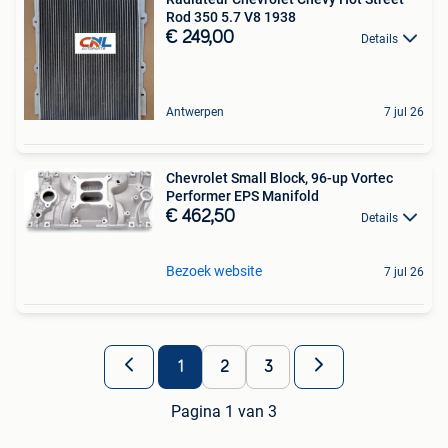
Rod 350 5.7 V8 1938
€ 249,00
Details
Antwerpen
7 jul 26
Chevrolet Small Block, 96-up Vortec
Performer EPS Manifold
€ 462,50
Details
Bezoek website
7 jul 26
1
2
3
Pagina 1 van 3