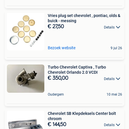
Vries plug set chevrolet , pontiac, olds &
buick - messing
€ 27,50
Details
Bezoek website
9 jul 26
Turbo Chevrolet Captiva , Turbo
Chevrolet Orlando 2.0 VCDI
€ 350,00
Details
Oudergem
10 mei 26
Chevrolet SB Klepdeksels Center bolt
chroom
€ 144,50
Details