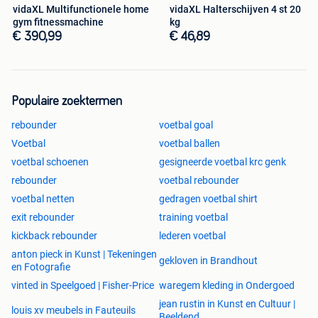
vidaXL Multifunctionele home
vidaXL Halterschijven 4 st 20
gym fitnessmachine
kg
€ 390,99
€ 46,89
Populaire zoektermen
rebounder
voetbal goal
Voetbal
voetbal ballen
voetbal schoenen
gesigneerde voetbal krc genk
rebounder
voetbal rebounder
voetbal netten
gedragen voetbal shirt
exit rebounder
training voetbal
kickback rebounder
lederen voetbal
anton pieck in Kunst | Tekeningen
gekloven in Brandhout
en Fotografie
vinted in Speelgoed | Fisher-Price
waregem kleding in Ondergoed
jean rustin in Kunst en Cultuur |
louis xv meubels in Fauteuils
Beeldend