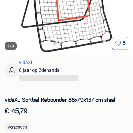
5
1
/
9
vidaXL
8 jaar op 2dehands
...
vidaXL Softbal Rebounder 88x79x137 cm staal
€ 45,79
Verzenden