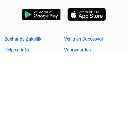
2dehands Zakelijk
Veilig en Succesvol
Help en info
Voorwaarden
Privacyverklaring
Cookiebeleid
Privacyvoorkeuren
Over 2dehands
Adevinta
Sitemap
2dehands is niet aansprakelijk voor (gevolg)schade die voortkomt
uit het gebruik van deze site, dan wel uit fouten of ontbrekende