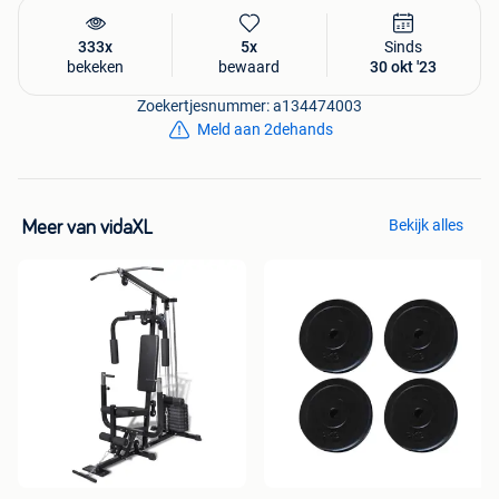
Ontdek dit product nu op onze website!
333x
5x
Sinds
bekeken
bewaard
30 okt '23
Zoekertjesnummer: a134474003
Meld aan 2dehands
Bekijk alles
Meer van vidaXL