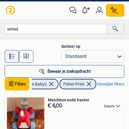
Speelgoed | Fisher-Price
Sorteer op
Alle afstanden…
Bewaar je zoekopdracht
Kinderen en Baby's
Filters
Fisher-Price
Verwijder filters
Matchbox oude tractor
€ 6,00
Details