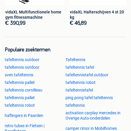
vidaXL Multifunctionele home
vidaXL Halterschijven 4 st 20
gym fitnessmachine
kg
€ 390,99
€ 46,89
Populaire zoektermen
tafeltennis outdoor
Tafeltennis
tafeltennis outdoor
tafeltennis tafel
sven tafeltennis
tafeltennistafel outdoor
tafeltennis pallet
tafeltennis robot
tafeltennis cornilleau
tafeltennistafel
tafeltennis pallet
ping pong tafel tafeltennis
tafeltennis robot
tafeltennis
activation carplay mercedes in
haflingers in Paarden
Overige Auto-onderdelen
retro tubes in Fietsen |
camper rimor in Mobilhomes