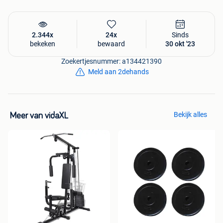
Retourneren kan binnen 30 dagen
Ontdek dit product nu op onze website!
2.344x
24x
Sinds
bekeken
bewaard
30 okt '23
Zoekertjesnummer: a134421390
Meld aan 2dehands
Bekijk alles
Meer van vidaXL