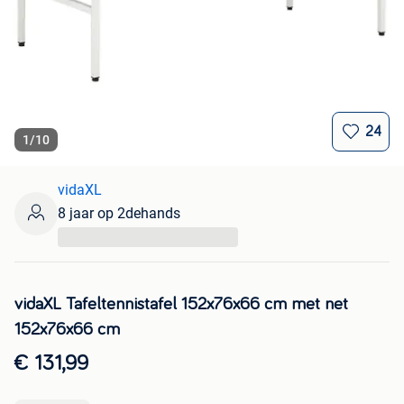
24
1
/
10
vidaXL
8 jaar op 2dehands
...
vidaXL Tafeltennistafel 152x76x66 cm met net
152x76x66 cm
€ 131,99