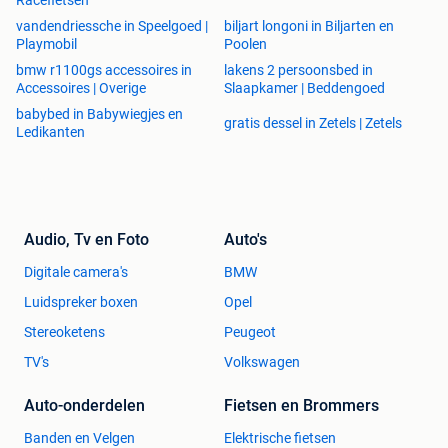
Racefietsen
vandendriessche in Speelgoed |
biljart longoni in Biljarten en
Playmobil
Poolen
bmw r1100gs accessoires in
lakens 2 persoonsbed in
Accessoires | Overige
Slaapkamer | Beddengoed
babybed in Babywiegjes en
gratis dessel in Zetels | Zetels
Ledikanten
Audio, Tv en Foto
Auto's
Digitale camera's
BMW
Luidspreker boxen
Opel
Stereoketens
Peugeot
TV's
Volkswagen
Auto-onderdelen
Fietsen en Brommers
Banden en Velgen
Elektrische fietsen