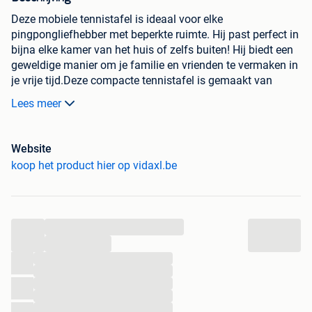
Deze mobiele tennistafel is ideaal voor elke
pingpongliefhebber met beperkte ruimte. Hij past perfect in
bijna elke kamer van het huis of zelfs buiten! Hij biedt een
geweldige manier om je familie en vrienden te vermaken in
je vrije tijd.Deze compacte tennistafel is gemaakt van
hoogwaardig MDF met stalen onderstel en poten, en is
Lees meer
daardoor uiterst stevig en stabiel voor langdurig gebruik.
De speeltafel staat stevig en zorgt ervoor dat je volop kunt
genieten van een vriendschappelijk potje pingpongen of
Website
een toernooi. Hij wordt compleet geleverd met net en
koop het product hier op vidaxl.be
palen.Deze indoor speeltafel is eenvoudig in te klappen en
de ingebouwde handgreep maakt hem gemakkelijk te
vervoeren. Geen montage vereist.
...
Kleur: Blauw
...
Materiaal: MDF en staal
...
Afmetingen: 152 x 76 x 66 cm (L x B x H)
...
Gewicht (ongeveer): 16 kg
...
Geschikt voor één-op-één wedstrijden of groepsspel
...
Inclusief verstelbare poten voor een oneffen
...