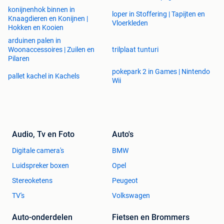
konijnenhok binnen in
loper in Stoffering | Tapijten en
Knaagdieren en Konijnen |
Vloerkleden
Hokken en Kooien
arduinen palen in
Woonaccessoires | Zuilen en
trilplaat tunturi
Pilaren
pokepark 2 in Games | Nintendo
pallet kachel in Kachels
Wii
Audio, Tv en Foto
Auto's
Digitale camera's
BMW
Luidspreker boxen
Opel
Stereoketens
Peugeot
TV's
Volkswagen
Auto-onderdelen
Fietsen en Brommers