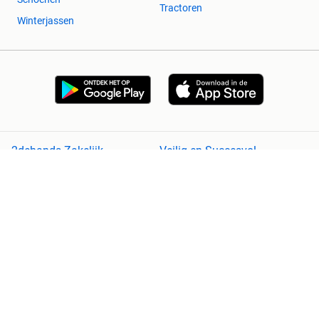
Tractoren
Winterjassen
2dehands Zakelijk
Veilig en Succesvol
Help en info
Voorwaarden
Privacyverklaring
Cookiebeleid
Privacyvoorkeuren
Over 2dehands
Adevinta
Sitemap