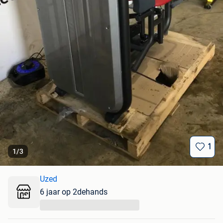
1
1
/
3
Uzed
6 jaar op 2dehands
...