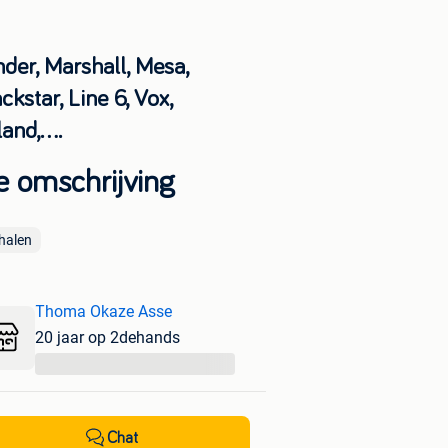
der, Marshall, Mesa,
ckstar, Line 6, Vox,
and,....
e omschrijving
halen
Thoma Okaze Asse
20 jaar op 2dehands
...
Chat