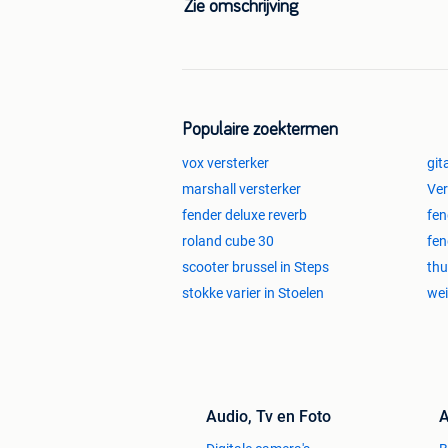
VHT Special 6 Ultra : € 299
Zie omschrijving
Vox AC10C1 : € 299
Vox AD120VT : € 249
Vox VT20+ : € 139
Vox VT50 : €150
Populaire zoektermen
Muziekinstrumenten Thoma Okaze
Brusselsesteenweg 295
vox versterker
git
1730 Asse
marshall versterker
Ver
024524667
fender deluxe reverb
fen
open: dinsdag, woensdag, vrijdag en 
roland cube 30
fen
scooter brussel in Steps
thu
stokke varier in Stoelen
wei
Audio, Tv en Foto
A