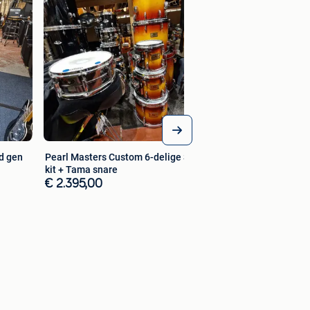
€ 1.095,00
d gen
Pearl Masters Custom 6-delige Shell
kit + Tama snare
€ 2.395,00