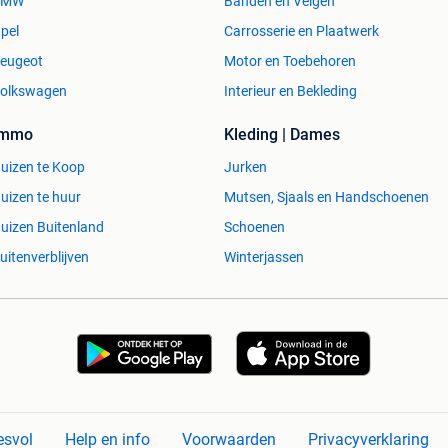
BMW
Banden en Velgen
pel
Carrosserie en Plaatwerk
eugeot
Motor en Toebehoren
olkswagen
Interieur en Bekleding
Immo
Kleding | Dames
uizen te Koop
Jurken
uizen te huur
Mutsen, Sjaals en Handschoenen
uizen Buitenland
Schoenen
uitenverblijven
Winterjassen
esvol
Help en info
Voorwaarden
Privacyverklaring