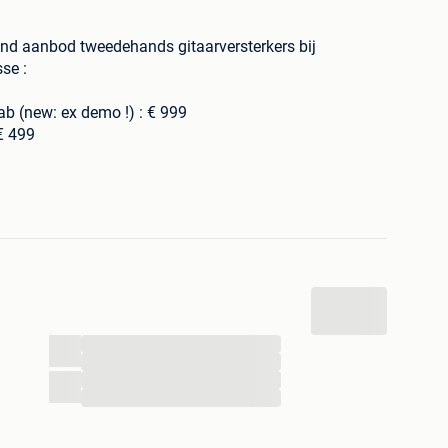
lend aanbod tweedehands gitaarversterkers bij
se :
ab (new: ex demo !) : € 999
 € 499
emo) : € 599
peakers) : € 275
mp head : € 395
50
50
...
...
...
...