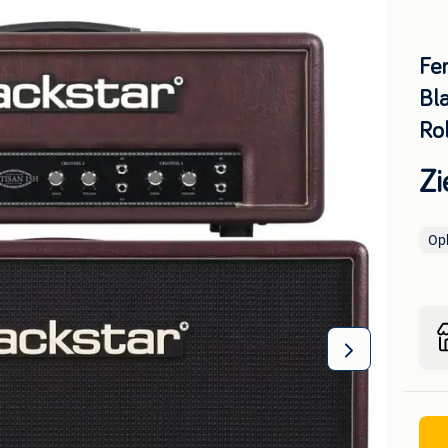
Fen
Bla
Rol
Zi
Op