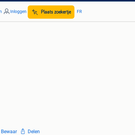
n
Inloggen
FR
Plaats zoekertje
Bewaar
Delen