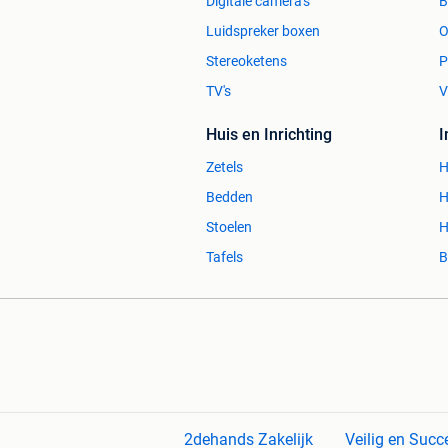
Digitale camera's
Luidspreker boxen
O
Stereoketens
P
TV's
V
Huis en Inrichting
Zetels
H
Bedden
H
Stoelen
H
Tafels
B
2dehands Zakelijk
Veilig en Succ