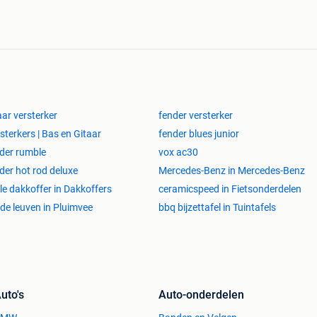
aar versterker
fender versterker
sterkers | Bas en Gitaar
fender blues junior
der rumble
vox ac30
zaterdag van 11 tot 18u
der hot rod deluxe
Mercedes-Benz in Mercedes-Benz
le dakkoffer in Dakkoffers
ceramicspeed in Fietsonderdelen
de leuven in Pluimvee
bbq bijzettafel in Tuintafels
uto's
Auto-onderdelen