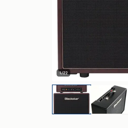
1
/
22