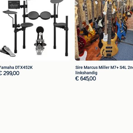
ed edition (new !) : € 1349
 : € 995
Yamaha DTX452K
Sire Marcus Miller M7+ S4L 2n
linkshandig
€ 299,00
 € 199
€ 645,00