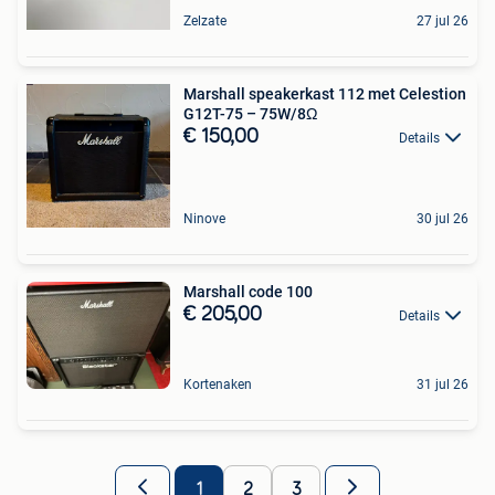
Zelzate
27 jul 26
Marshall speakerkast 112 met Celestion
G12T-75 – 75W/8Ω
€ 150,00
Details
Ninove
30 jul 26
Marshall code 100
€ 205,00
Details
Kortenaken
31 jul 26
1
2
3