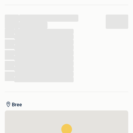
...
...
...
...
...
...
...
...
...
...
...
...
Bree