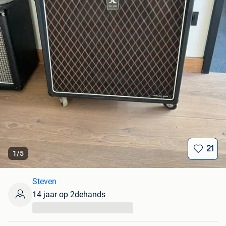
21
1
/
5
Steven
14 jaar op 2dehands
...