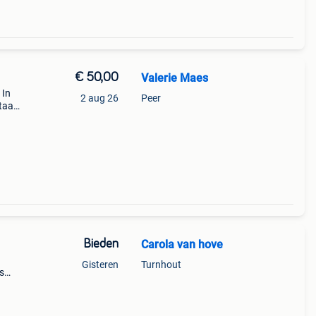
€ 50,00
Valerie Maes
 In
2 aug 26
Peer
staan
een
 dus
Bieden
Carola van hove
Gisteren
Turnhout
s