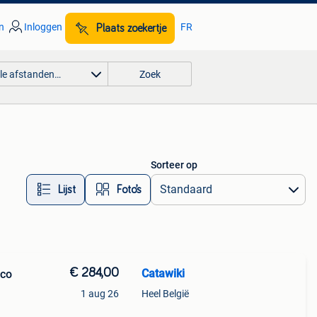
n
Inloggen
FR
Plaats zoekertje
lle afstanden…
Zoek
Sorteer op
Lijst
Foto’s
€ 284,00
Catawiki
nco
1 aug 26
Heel België