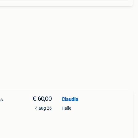
€ 60,00
Claudia
ls
4 aug 26
Halle
bruikt
r is