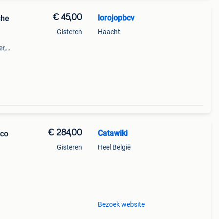
€ 45,00
lorojopbcv
che
Gisteren
Haacht
r,
enten
kzij
€ 284,00
Catawiki
nco
Gisteren
Heel België
Bezoek website