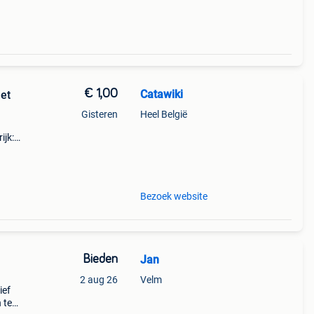
€ 1,00
Catawiki
et
Gisteren
Heel België
ijk:
ught
Bezoek website
Bieden
Jan
2 aug 26
Velm
ief
 te