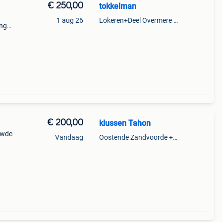
€ 250,00
tokkelman
1 aug 26
Lokeren+Deel Overmere En Zele
ang
 van
€ 200,00
klussen Tahon
uwde
Vandaag
Oostende Zandvoorde +Oostende