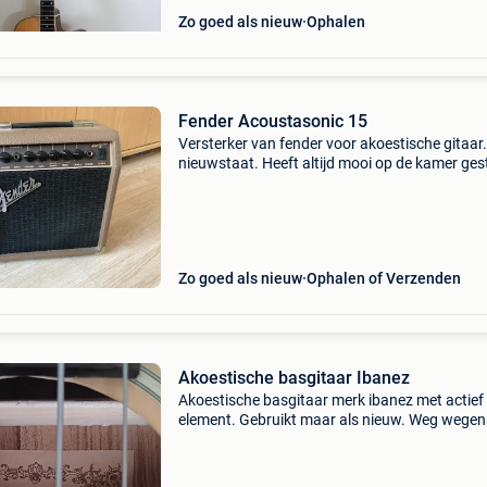
Zo goed als nieuw
Ophalen
Fender Acoustasonic 15
Versterker van fender voor akoestische gitaar.
nieuwstaat. Heeft altijd mooi op de kamer ge
en is goed verzorgd geweest. Door de jaren h
ben ik naar elektrische gitaar overgeschakeld
ge
Zo goed als nieuw
Ophalen of Verzenden
Akoestische basgitaar Ibanez
Akoestische basgitaar merk ibanez met actief
element. Gebruikt maar als nieuw. Weg wegen
bezit te veel basgitaren.