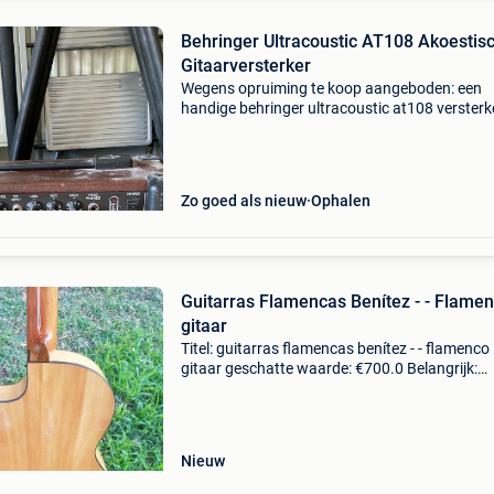
Behringer Ultracoustic AT108 Akoestis
Gitaarversterker
Wegens opruiming te koop aangeboden: een
handige behringer ultracoustic at108 versterke
speciaal ontworpen voor akoestische instrum
(zoals akoestische gitaar of ukelele) maar dan
de microfo
Zo goed als nieuw
Ophalen
Guitarras Flamencas Benítez - - Flame
gitaar
Titel: guitarras flamencas benítez - - flamenco
gitaar geschatte waarde: €700.0 Belangrijk:
winnende biedingen zijn exclusief 9%
koperbescherming + €3 flamencogitaar met
versterker, van het
Nieuw