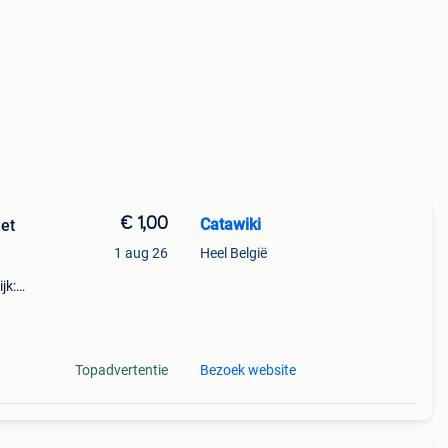
€ 1,00
Catawiki
et
1 aug 26
Heel België
jk:
ught
Topadvertentie
Bezoek website