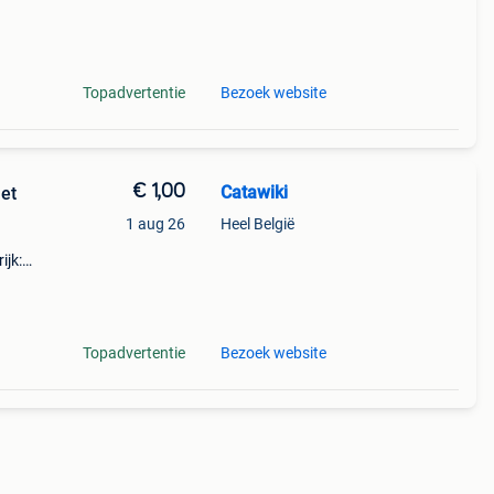
Topadvertentie
Bezoek website
€ 1,00
Catawiki
et
1 aug 26
Heel België
ijk:
ught
Topadvertentie
Bezoek website