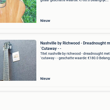
gitaar geschatte waarde: €700.0 Belangrijk:
winnende biedingen zijn exclusief 9%
koperbescherming + €3 flamencogitaar met
versterker, van het
Nieuw
Nashville by Richwood - Dreadnought m
`Cutaway - -
Titel: nashville by richwood - dreadnought met
`cutaway - - geschatte waarde: €180.0 Belangr
winnende biedingen zijn exclusief 9%
koperbescherming + €3 de nashville dreadno
serie val
Nieuw