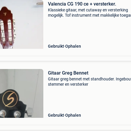
Valencia CG 190 ce + versterker.
Klassieke gitaar, met cutaway en versterking
mogelijk. Tof instrument met makkelijke toeg
tot de hogere tonen door de cutaway. Uiterst
geschikt voor optredens, door de mogelijkheid
versterking.
Gebruikt
Ophalen
Gitaar Greg Bennet
Gitaar greg bennet met standhouder. Ingebo
stemmer en versterker
Gebruikt
Ophalen