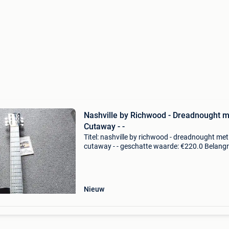
Nashville by Richwood - Dreadnought m
Cutaway - -
Titel: nashville by richwood - dreadnought met
cutaway - - geschatte waarde: €220.0 Belangri
winnende biedingen zijn exclusief 9%
koperbescherming + €3 de nashville dreadno
serie valt
Nieuw