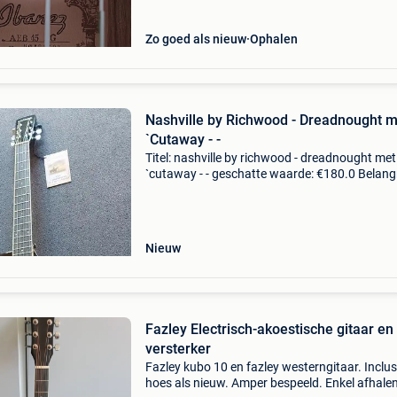
Zo goed als nieuw
Ophalen
Nashville by Richwood - Dreadnought m
`Cutaway - -
Titel: nashville by richwood - dreadnought met
`cutaway - - geschatte waarde: €180.0 Belangr
winnende biedingen zijn exclusief 9%
koperbescherming + €3 de nashville dreadno
serie val
Nieuw
Fazley Electrisch-akoestische gitaar en
versterker
Fazley kubo 10 en fazley westerngitaar. Inclus
hoes als nieuw. Amper bespeeld. Enkel afhalen