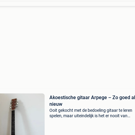
Akoestische gitaar Arpege – Zo goed a
nieuw
Ooit gekocht met de bedoeling gitaar te leren
spelen, maar uiteindelijk is het er nooit van
gekomen. Daardoor is de gitaar nauwelijks ge
en verkeert ze nog in zeer nette staat. De gitaa
voor