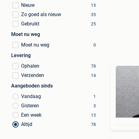
Nieuw
15
Zo goed als nieuw
35
Gebruikt
25
Moet nu weg
Moet nu weg
0
Levering
Ophalen
78
Verzenden
14
Aangeboden sinds
Vandaag
1
Gisteren
3
Een week
13
Altijd
78