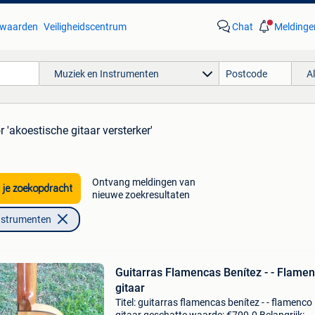
waarden
Veiligheidscentrum
Chat
Meldinge
Muziek en Instrumenten
A
r 'akoestische gitaar versterker'
Ontvang meldingen van
 je zoekopdracht
nieuwe zoekresultaten
nstrumenten
Guitarras Flamencas Benítez - - Flame
gitaar
Titel: guitarras flamencas benítez - - flamenco