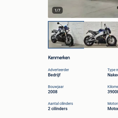
1
/
7
Kenmerken
Adverteerder
Type 
Bedrijf
Naked
Bouwjaar
Kilom
2008
3900
Aantal cilinders
Motorr
2 cilinders
Motor