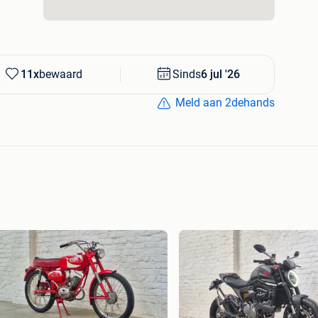
iple
200
11x
bewaard
Sinds
6 jul '26
Meld aan 2dehands
clusief Europees Gelijkvormigheidsattest / COC,
ke inschrijving!)
open op afspraak.