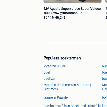
Telefoon:
0472 67 78 41 (Gelieve
MV Agusta Superveloce Super Veloce
800 Arrow @motomobilia
€ 14.999,00
#buell #lightningxb9sx #xb9sx #buell
#nakedbike #americanmuscle #motom
#bikelife #motorrijden #vlaanderen 
#triumphtriple
Onze advertenties worden met de gro
kan er een fout in de advertentie vo
advertentie.
Populaire zoektermen
Motoren | Buell
bue
buell
bue
buell xb
bue
Motoren | Oldtimers in Motoren |
Mot
Oldtimers
Har
laarne in Paarden
boh
bumba knuffels in Speelgoed | Knuffels
lad