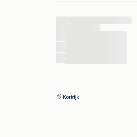
Staat:
Zeer mooie en gezonde st
Garantie:
Inclusief
1 jaar garant
...
...
Unieke Buell Kenmerken & Upgrades
...
...
...
...
Innovatieve Techniek:
Brandstof
...
voor een extreem laag zwaartep
...
Remsysteem:
Grote, kenmerkend
indrukwekkende stopkracht.
Aandrijving:
Onderhoudsvriendelij
SX-Uitvoering:
Origineel voorzie
minimalistische streetfighter-loo
Kortrijk
Vergelijkbare Modellen: