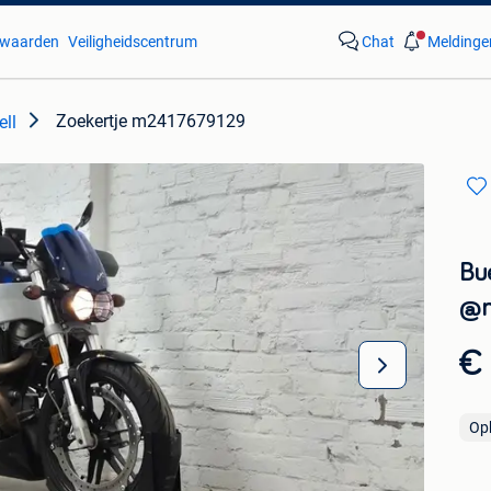
waarden
Veiligheidscentrum
Chat
Meldinge
Zoekertje m2417679129
ell
Bu
@m
€
Op