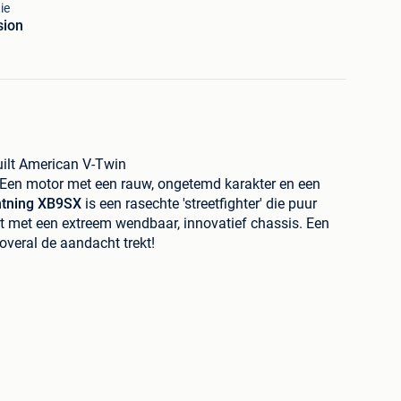
ie
sion
ilt American V-Twin
? Een motor met een rauw, ongetemd karakter en een
htning XB9SX
is een rasechte 'streetfighter' die puur
 met een extreem wendbaar, innovatief chassis. Een
overal de aandacht trekt!
XB9SX (CityX).
in (Harley-Davidson basis) – puur koppel en een