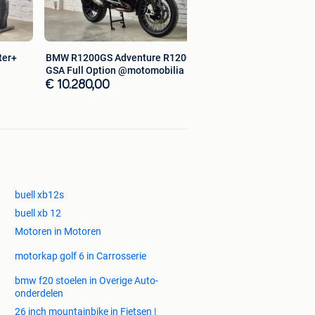
ter+
BMW R1200GS Adventure R1200GSA
GSA Full Option @motomobilia
€ 10.280,00
buell xb12s
buell xb 12
Motoren in Motoren
motorkap golf 6 in Carrosserie
bmw f20 stoelen in Overige Auto-
onderdelen
26 inch mountainbike in Fietsen |