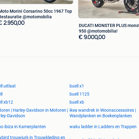
 te bellen voor een afspraak).
Moto Morini Corsarino 50cc 1967 Top
Restauratie @motomobilia
€ 2.950,00
lightning #vtwin #harleydavidson #streetfighter
DUCATI MONSTER PLUS mons
obilia #kortrijk #tekoop #2dehands #instamoto
950 @motomobilia!
€ 9.000,00
#belgie #occasie #topdeal #ducatimonster
otste zorg samengesteld. Ondanks alle inspanningen
orkomen. Er kunnen geen rechten worden ontleend aan de
ll uitlaat
buell x1
ll
buell 1125
ll xb12
buell xb
oren | Harley-Davidson in Motoren |
ikea wandrek in Woonaccessoires |
ley-Davidson
Wandplanken en Boekenplanken
o ibiza in Kamerplanten
waku ladder in Ladders en Trappen
ybird trouwjurk in Trouwkleding en