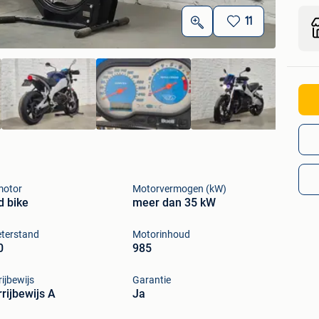
11
motor
Motorvermogen (kW)
 bike
meer dan 35 kW
eterstand
Motorinhoud
0
985
ijbewijs
Garantie
rijbewijs A
Ja