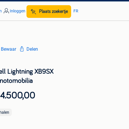
n
Inloggen
FR
Plaats zoekertje
Bewaar
Delen
ell Lightning XB9SX
otomobilia
 4.500,00
halen