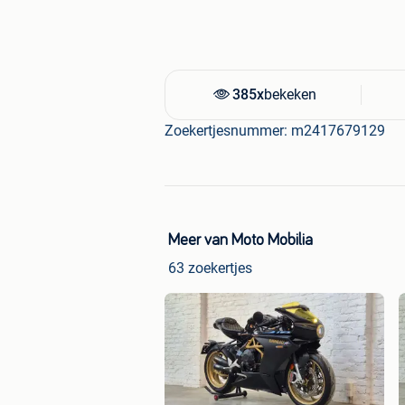
Ducati
Monster S2R / 900
Triumph
Speed Triple / Street Tr
KTM
990 Super Duke
Harley-Davidson
Sportster XR1
385x
bekeken
Prijs & Documenten:
Zoekertjesnummer: m2417679129
Vaste prijs:
€ 4.500
Technische keuring:
+ € 220
(In
volledig rijklaar voor onmiddellij
Meer van Moto Mobilia
Totaal rijklaar:
€ 4.720
63 zoekertjes
Contact & Bezichtiging:
Locatie:
@Motomobilia Kortrijk.
Beschikbaarheid:
7 dagen op 7 