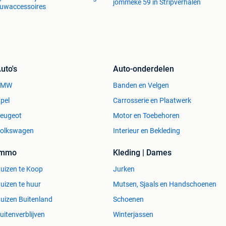
jommeke 59 in Stripverhalen
uwaccessoires
uto's
Auto-onderdelen
BMW
Banden en Velgen
pel
Carrosserie en Plaatwerk
eugeot
Motor en Toebehoren
olkswagen
Interieur en Bekleding
Immo
Kleding | Dames
uizen te Koop
Jurken
uizen te huur
Mutsen, Sjaals en Handschoenen
uizen Buitenland
Schoenen
uitenverblijven
Winterjassen