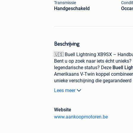
Transmissie
Condit
Handgeschakeld
Occa
Beschrijving
🇺🇸 Buell Lightning XB9SX – Handbu
Bent u op zoek naar iets écht unieks
legendarische status? Deze
Buell Lig
Amerikaans V-Twin koppel combineert
unieke verschijning die gegarandeerd 
Basisgegevens & Status:
Lees meer
Website
Merk & Model:
Buell Lightning 
www.aankoopmotoren.be
Kilometerstand:
39.000 km.
Motor:
984cc Thunderstorm V-Tw
onmiskenbaar, diep geluid.