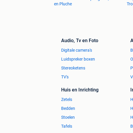
en Pluche
Tro
Audio, Tv en Foto
A
Digitale camera's
Luidspreker boxen
O
Stereoketens
P
TV's
V
Huis en Inrichting
Zetels
H
Bedden
H
Stoelen
H
Tafels
B