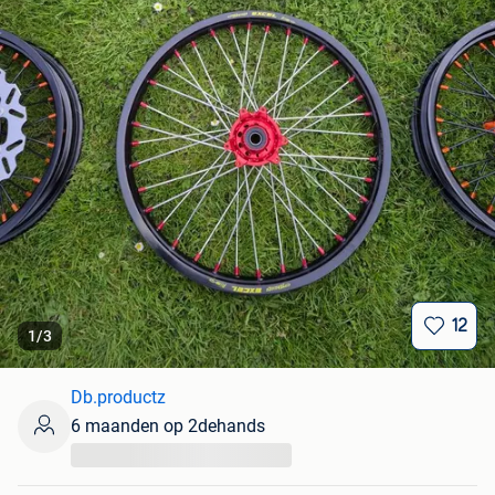
12
1
/
3
Db.productz
6 maanden op 2dehands
...