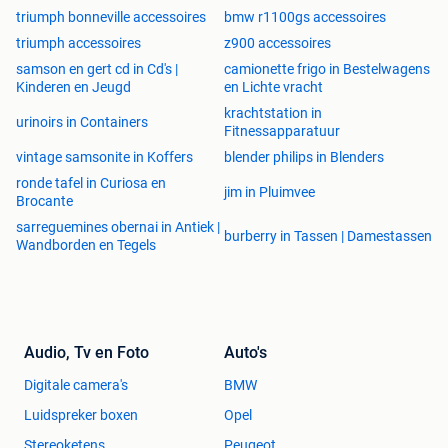
triumph bonneville accessoires
bmw r1100gs accessoires
triumph accessoires
z900 accessoires
samson en gert cd in Cd's |
camionette frigo in Bestelwagens
Kinderen en Jeugd
en Lichte vracht
krachtstation in
urinoirs in Containers
Fitnessapparatuur
vintage samsonite in Koffers
blender philips in Blenders
ronde tafel in Curiosa en
jim in Pluimvee
Brocante
sarreguemines obernai in Antiek |
burberry in Tassen | Damestassen
Wandborden en Tegels
Audio, Tv en Foto
Auto's
Digitale camera's
BMW
Luidspreker boxen
Opel
Stereoketens
Peugeot