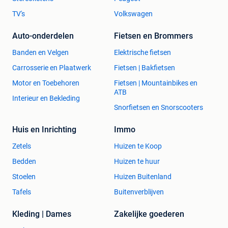
TV's
Volkswagen
Auto-onderdelen
Fietsen en Brommers
Banden en Velgen
Elektrische fietsen
Carrosserie en Plaatwerk
Fietsen | Bakfietsen
Motor en Toebehoren
Fietsen | Mountainbikes en
ATB
Interieur en Bekleding
Snorfietsen en Snorscooters
Huis en Inrichting
Immo
Zetels
Huizen te Koop
Bedden
Huizen te huur
Stoelen
Huizen Buitenland
Tafels
Buitenverblijven
Kleding | Dames
Zakelijke goederen