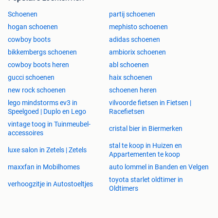
Schoenen
partij schoenen
hogan schoenen
mephisto schoenen
cowboy boots
adidas schoenen
bikkembergs schoenen
ambiorix schoenen
cowboy boots heren
abl schoenen
gucci schoenen
haix schoenen
new rock schoenen
schoenen heren
lego mindstorms ev3 in
vilvoorde fietsen in Fietsen |
Speelgoed | Duplo en Lego
Racefietsen
vintage toog in Tuinmeubel-
cristal bier in Biermerken
accessoires
stal te koop in Huizen en
luxe salon in Zetels | Zetels
Appartementen te koop
maxxfan in Mobilhomes
auto lommel in Banden en Velgen
toyota starlet oldtimer in
verhoogzitje in Autostoeltjes
Oldtimers