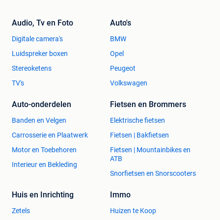
Audio, Tv en Foto
Auto's
Digitale camera's
BMW
Luidspreker boxen
Opel
Stereoketens
Peugeot
TV's
Volkswagen
Auto-onderdelen
Fietsen en Brommers
Banden en Velgen
Elektrische fietsen
Carrosserie en Plaatwerk
Fietsen | Bakfietsen
Motor en Toebehoren
Fietsen | Mountainbikes en
ATB
Interieur en Bekleding
Snorfietsen en Snorscooters
Huis en Inrichting
Immo
Zetels
Huizen te Koop