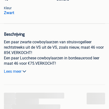
Kleur
Zwart
Beschrijving
Een paar zwarte cowboylaarzen van struisvogelleer
rechtstreeks uit de VS uit de VS, zoals nieuw, maat 46 voor
85€.VERKOCHT!
Een paar Lucchese cowboylaarzen in bordeauxrood leer
maat 46 voor €75.VERKOCHT!
Een paar cowboylaarzen Sendra kaki groen leer met
Lees meer
ritssluiting, maat 46 voor €45.
Een gloednieuw paar gothicana gloednieuwe zwarte leren
schoenen, maat 46, vetersluiting en bescherming met
studs voor €55.
...
Een paar Italiaanse Antonio barbieri-schoenen in blauw
leer, maat 46 voor €25.
...
Een paar relaxte MAN-schoenen van grijs geweven canvas
...