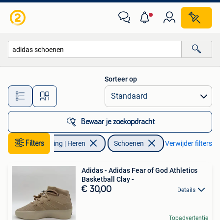
Schoenen
Sorteer op
Alle afstanden…
Bewaar je zoekopdracht
Filters
Kleding | Heren
Schoenen
Verwijder filters
Adidas - Adidas Fear of God Athletics
Basketball Clay -
€ 30,00
Details
Topadvertentie