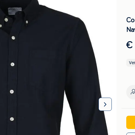
Co
Na
€
Ve