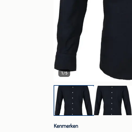
1
/
5
Kenmerken