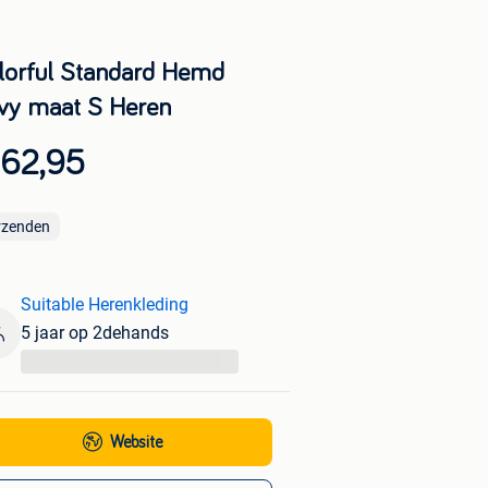
lorful Standard Hemd
vy maat S Heren
 62,95
rzenden
Suitable Herenkleding
5 jaar op 2dehands
...
Website