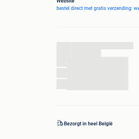
Website
bestel direct met gratis verzending: 
- Gratis verzending
- Voor 21:00 uur besteld, zelfde dag 
- Beste webwinkel in de categorie 
...
...
...
...
...
...
...
...
Bezorgt in heel België