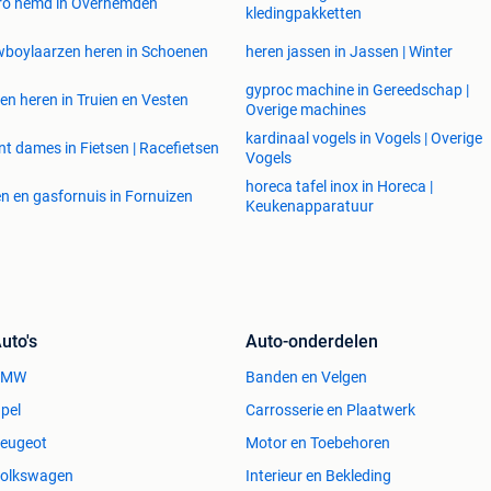
ro hemd in Overhemden
kledingpakketten
boylaarzen heren in Schoenen
heren jassen in Jassen | Winter
gyproc machine in Gereedschap |
ien heren in Truien en Vesten
Overige machines
kardinaal vogels in Vogels | Overige
nt dames in Fietsen | Racefietsen
Vogels
horeca tafel inox in Horeca |
n en gasfornuis in Fornuizen
Keukenapparatuur
uto's
Auto-onderdelen
BMW
Banden en Velgen
pel
Carrosserie en Plaatwerk
eugeot
Motor en Toebehoren
olkswagen
Interieur en Bekleding