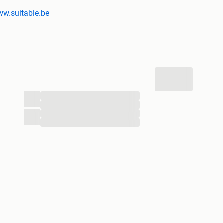
www.suitable.be
verstuurd
Herenmode 2021
...
...
...
...