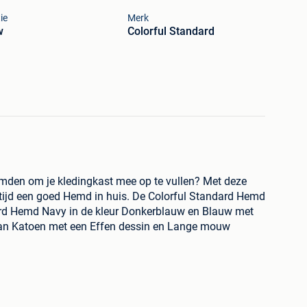
ie
Merk
w
Colorful Standard
mden om je kledingkast mee op te vullen? Met deze
tijd een goed Hemd in huis. De Colorful Standard Hemd
dard Hemd Navy in de kleur Donkerblauw en Blauw met
van Katoen met een Effen dessin en Lange mouw
k, zoals vermeld op 2dehands.be. Bezoek onze website