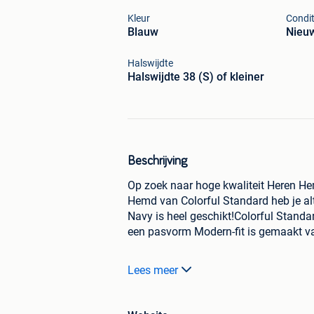
Kleur
Condit
Blauw
Nieu
Halswijdte
Halswijdte 38 (S) of kleiner
Beschrijving
Op zoek naar hoge kwaliteit Heren He
Hemd van Colorful Standard heb je al
Navy is heel geschikt!Colorful Stan
een pasvorm Modern-fit is gemaakt 
Beschikbaar in de Maten:
Lees meer
Onze prijzen zijn voor iedereen gelij
voor meer informatie (zie URL).