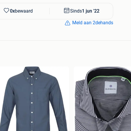
0x
bewaard
Sinds
1 jun '22
Meld aan 2dehands