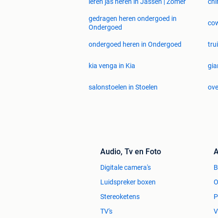
leren jas heren in Jassen | Zomer
chi
gedragen heren ondergoed in
cow
Ondergoed
ondergoed heren in Ondergoed
tru
kia venga in Kia
gia
salonstoelen in Stoelen
ove
Audio, Tv en Foto
A
Digitale camera's
Luidspreker boxen
O
Stereoketens
P
TV's
V