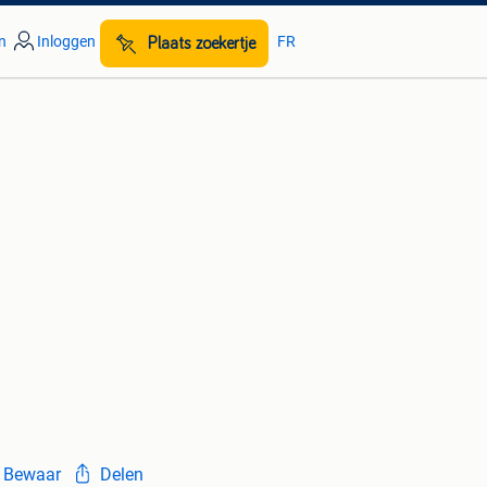
n
Inloggen
FR
Plaats zoekertje
Bewaar
Delen