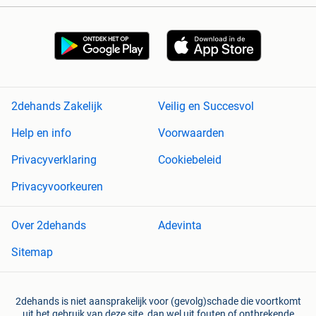
2dehands Zakelijk
Veilig en Succesvol
Help en info
Voorwaarden
Privacyverklaring
Cookiebeleid
Privacyvoorkeuren
Over 2dehands
Adevinta
Sitemap
2dehands is niet aansprakelijk voor (gevolg)schade die voortkomt
uit het gebruik van deze site, dan wel uit fouten of ontbrekende