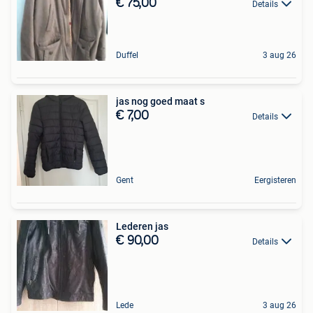
€ 75,00
Details
Duffel
3 aug 26
jas nog goed maat s
€ 7,00
Details
Gent
Eergisteren
Lederen jas
€ 90,00
Details
Lede
3 aug 26