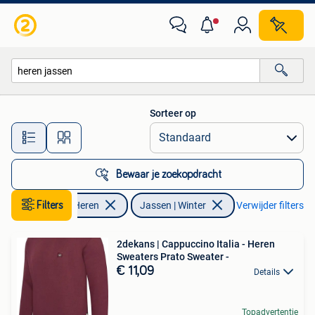
Jassen | Winter
Sorteer op
Alle afstanden…
Bewaar je zoekopdracht
Kleding | Heren
Filters
Jassen | Winter
Verwijder filters
2dekans | Cappuccino Italia - Heren
Sweaters Prato Sweater -
€ 11,09
Details
Topadvertentie