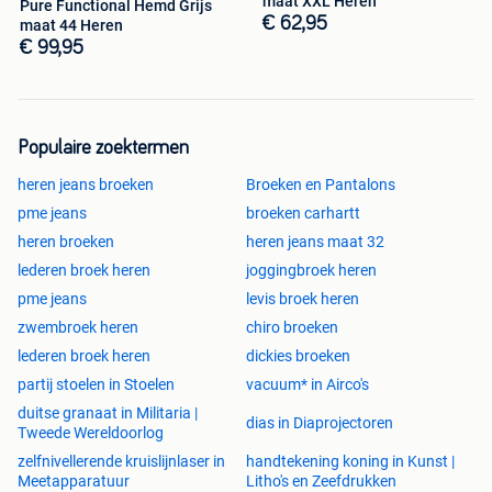
maat XXL Heren
Pure Functional Hemd Grijs
€ 62,95
maat 44 Heren
€ 99,95
Populaire zoektermen
heren jeans broeken
Broeken en Pantalons
pme jeans
broeken carhartt
heren broeken
heren jeans maat 32
lederen broek heren
joggingbroek heren
pme jeans
levis broek heren
zwembroek heren
chiro broeken
lederen broek heren
dickies broeken
partij stoelen in Stoelen
vacuum* in Airco's
duitse granaat in Militaria |
dias in Diaprojectoren
Tweede Wereldoorlog
zelfnivellerende kruislijnlaser in
handtekening koning in Kunst |
Meetapparatuur
Litho's en Zeefdrukken