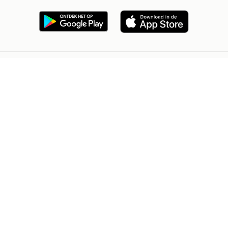
2dehands Zakelijk
Veilig en Succesvol
Help en info
Voorwaarden
Privacyverklaring
Cookiebeleid
Privacyvoorkeuren
Over 2dehands
Adevinta
Sitemap
2dehands is niet aansprakelijk voor (gevolg)schade die voortkomt
uit het gebruik van deze site, dan wel uit fouten of ontbrekende
functionaliteiten op deze site.