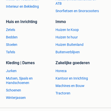
ATB
Interieur en Bekleding
Snorfietsen en Snorscooters
Huis en Inrichting
Immo
Zetels
Huizen te Koop
Bedden
Huizen te huur
Stoelen
Huizen Buitenland
Tafels
Buitenverblijven
Kleding | Dames
Zakelijke goederen
Jurken
Horeca
Mutsen, Sjaals en
Kantoor en Inrichting
Handschoenen
Machines en Bouw
Schoenen
Tractoren
Winterjassen