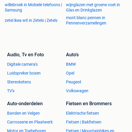
willebroek in Mobiele telefoons |
wijnglazen met groene voet in
Samsung
Glas en Drinkglazen
mont blanc pennen in
zetel ikea wit in Zetels | Zetels
Pennenverzamelingen
Audio, Tv en Foto
Auto's
Digitale camera's
BMW
Luidspreker boxen
Opel
Stereoketens
Peugeot
TV's
Volkswagen
Auto-onderdelen
Fietsen en Brommers
Banden en Velgen
Elektrische fietsen
Carrosserie en Plaatwerk
Fietsen | Bakfietsen
Motor en Toebehoren
Fietsen | Mountainbikes en