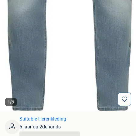
1
/
9
Suitable Herenkleding
5 jaar op 2dehands
...