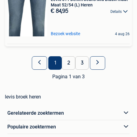
Maat 52/54 (L) Heren
€ 84,95
Details
Bezoek website
4 aug 26
1
2
3
Pagina 1 van 3
levis broek heren
Gerelateerde zoektermen
Populaire zoektermen