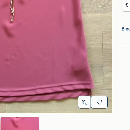
€
Bie