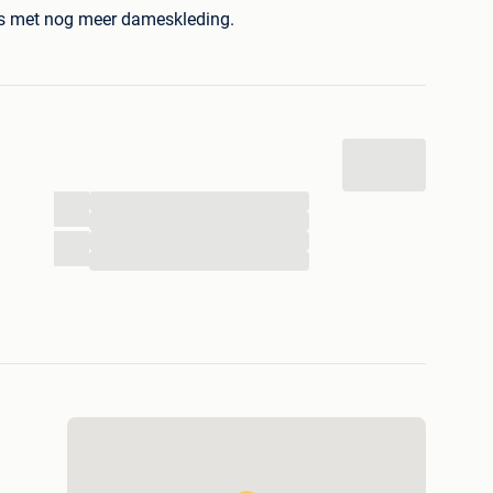
es met nog meer dameskleding.
...
...
...
...