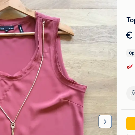
To
€
Op