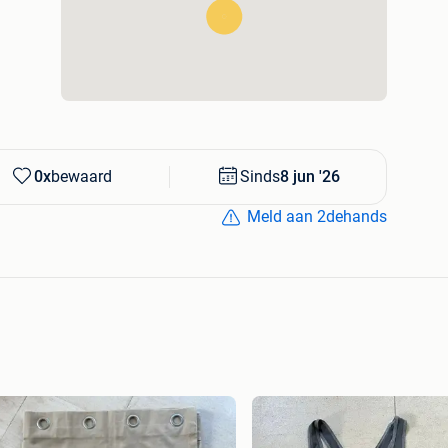
0x
bewaard
Sinds
8 jun '26
Meld aan 2dehands