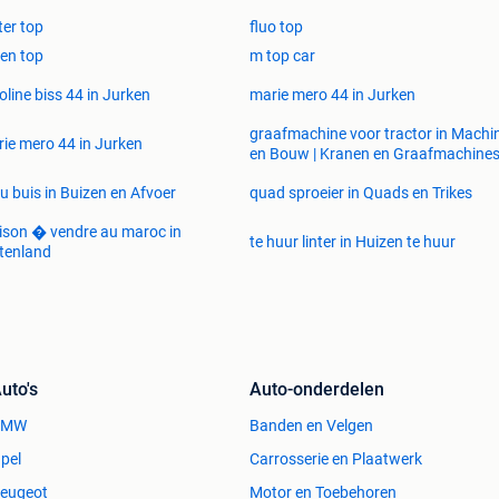
tter top
fluo top
den top
m top car
oline biss 44 in Jurken
marie mero 44 in Jurken
graafmachine voor tractor in Machi
ie mero 44 in Jurken
en Bouw | Kranen en Graafmachine
u buis in Buizen en Afvoer
quad sproeier in Quads en Trikes
son � vendre au maroc in
te huur linter in Huizen te huur
tenland
uto's
Auto-onderdelen
BMW
Banden en Velgen
pel
Carrosserie en Plaatwerk
eugeot
Motor en Toebehoren