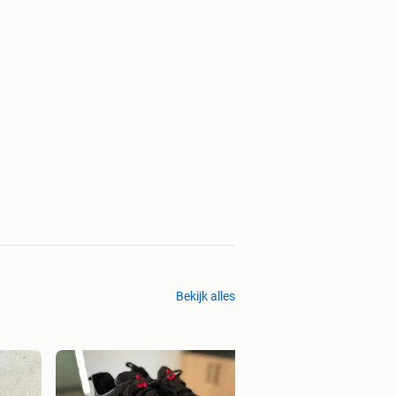
Bekijk alles
Lingerieset Varian