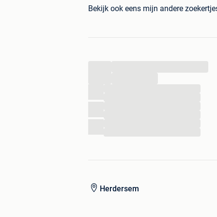
Bekijk ook eens mijn andere zoekertj
...
...
...
...
...
...
...
...
Herdersem