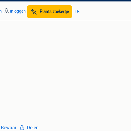
n
Inloggen
FR
Plaats zoekertje
Bewaar
Delen