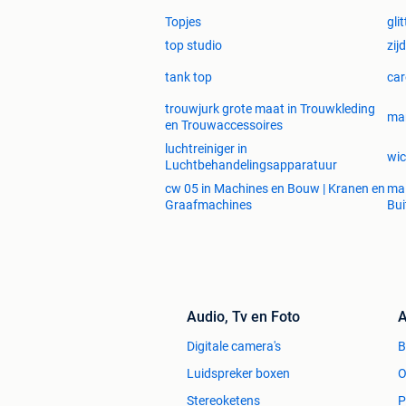
Topjes
gli
top studio
zij
tank top
car
trouwjurk grote maat in Trouwkleding
mar
en Trouwaccessoires
luchtreiniger in
wic
Luchtbehandelingsapparatuur
cw 05 in Machines en Bouw | Kranen en
mai
Graafmachines
Bui
Audio, Tv en Foto
A
Digitale camera's
Luidspreker boxen
O
Stereoketens
P