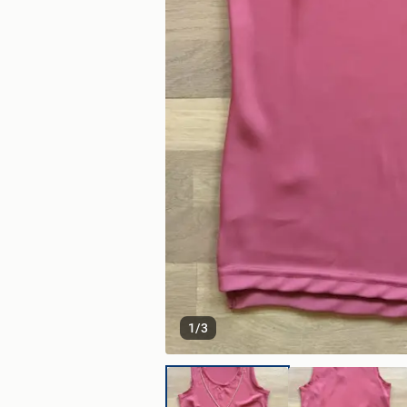
1
/
3