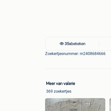
35x
bekeken
Zoekertjesnummer: m2408684666
Meer van valerie
369 zoekertjes