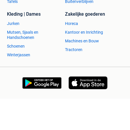
Tafels
Buitenverblijven
Kleding | Dames
Zakelijke goederen
Jurken
Horeca
Mutsen, Sjaals en
Kantoor en Inrichting
Handschoenen
Machines en Bouw
Schoenen
Tractoren
Winterjassen
2dehands Zakelijk
Veilig en Succesvol
Help en info
Voorwaarden
Privacyverklaring
Cookiebeleid