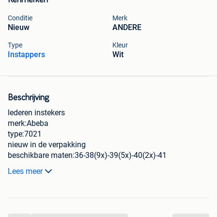
Kenmerken
Conditie
Merk
Nieuw
ANDERE
Type
Kleur
Instappers
Wit
Beschrijving
lederen instekers
merk:Abeba
type:7021
nieuw in de verpakking
beschikbare maten:36-38(9x)-39(5x)-40(2x)-41
per stuk:10€
Lees meer
voor het lot van 18 paar:150€
af te halen te bornem
bezorging mogelijk mits vergoeding