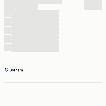
...
...
...
...
...
...
...
...
...
...
...
...
Bornem