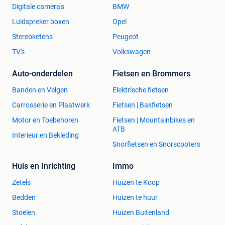
Digitale camera's
BMW
Luidspreker boxen
Opel
Stereoketens
Peugeot
TV's
Volkswagen
Auto-onderdelen
Fietsen en Brommers
Banden en Velgen
Elektrische fietsen
Carrosserie en Plaatwerk
Fietsen | Bakfietsen
Motor en Toebehoren
Fietsen | Mountainbikes en
ATB
Interieur en Bekleding
Snorfietsen en Snorscooters
Huis en Inrichting
Immo
Zetels
Huizen te Koop
Bedden
Huizen te huur
Stoelen
Huizen Buitenland