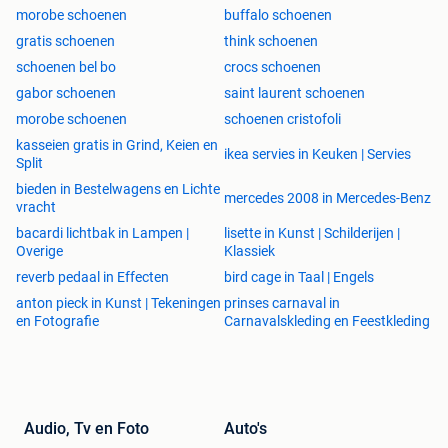
morobe schoenen
buffalo schoenen
gratis schoenen
think schoenen
schoenen bel bo
crocs schoenen
gabor schoenen
saint laurent schoenen
morobe schoenen
schoenen cristofoli
kasseien gratis in Grind, Keien en
ikea servies in Keuken | Servies
Split
bieden in Bestelwagens en Lichte
mercedes 2008 in Mercedes-Benz
vracht
bacardi lichtbak in Lampen |
lisette in Kunst | Schilderijen |
Overige
Klassiek
reverb pedaal in Effecten
bird cage in Taal | Engels
anton pieck in Kunst | Tekeningen
prinses carnaval in
en Fotografie
Carnavalskleding en Feestkleding
Audio, Tv en Foto
Auto's