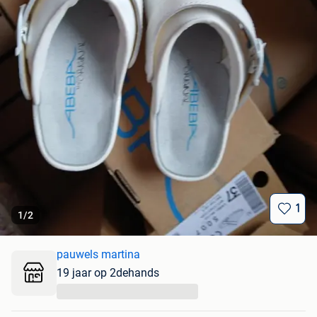
1
1
/
2
pauwels martina
19 jaar op 2dehands
...