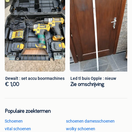
Dewalt : set accu boormachines
Led tl buis Opple : nieuw
€ 1,00
Zie omschrijving
Populaire zoektermen
Schoenen
schoenen damesschoenen
vital schoenen
wolky schoenen