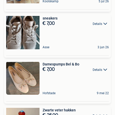
Koolskamp
5 jul 26
sneakers
€ 7,00
Details
Asse
3 jun 26
Damespumps Bel & Bo
€ 7,00
Details
Hofstade
9 mei 22
Zwarte veter hakken