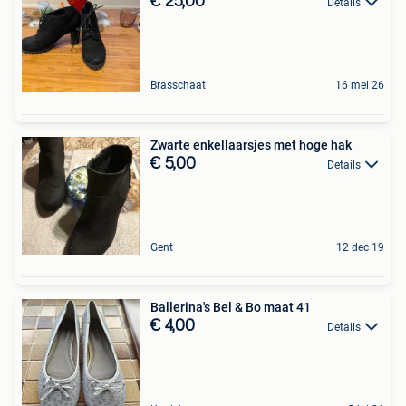
€ 25,00
Details
Brasschaat
16 mei 26
Zwarte enkellaarsjes met hoge hak
€ 5,00
Details
Gent
12 dec 19
Ballerina's Bel & Bo maat 41
€ 4,00
Details