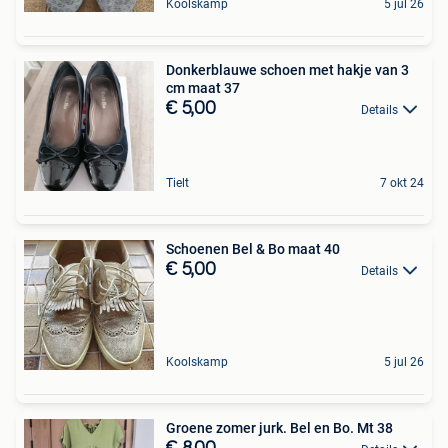
Koolskamp
5 jul 26
Donkerblauwe schoen met hakje van 3
cm maat 37
€ 5,00
Details
Tielt
7 okt 24
Schoenen Bel & Bo maat 40
€ 5,00
Details
Koolskamp
5 jul 26
Groene zomer jurk. Bel en Bo. Mt 38