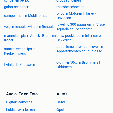
schoenen bel bo
crocs schoenen
gabor schoenen
morobe schoenen
v-rod in Motoren | Harley-
camper man in Mobilhomes
Davidson
juwel rio 300 aquarium in Vissen |
velgen renault twingo in Renault
Aquaria en Toebehoren
manneken pis in Antiek | Brons en
bmw pookknop in Interieur en
Koper
Bekleding
appartement te huur leuven in
staafmixer philips in
Appartementen en Studio's te
Keukenmixers
huur
oldtimer 50cc in Brommers |
twinkel in Knutselen
Oldtimers
Audio, Tv en Foto
Auto's
Digitale camera's
BMW
Luidspreker boxen
Opel