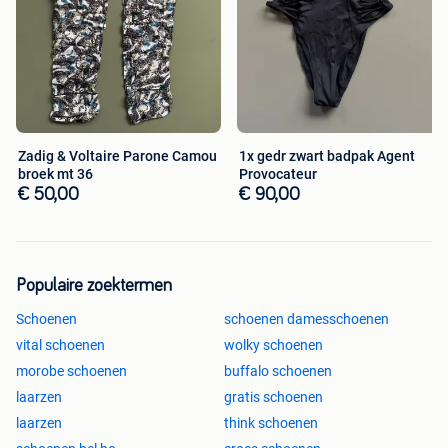
Zadig & Voltaire Parone Camou
1x gedr zwart badpak Agent
broek mt 36
Provocateur
€ 50,00
€ 90,00
Populaire zoektermen
Schoenen
schoenen damesschoenen
vital schoenen
wolky schoenen
morobe schoenen
buffalo schoenen
laarzen
gratis schoenen
laarzen
think schoenen