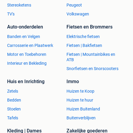
Stereoketens
Peugeot
TV's
Volkswagen
Auto-onderdelen
Fietsen en Brommers
Banden en Velgen
Elektrische fietsen
Carrosserie en Plaatwerk
Fietsen | Bakfietsen
Motor en Toebehoren
Fietsen | Mountainbikes en
ATB
Interieur en Bekleding
Snorfietsen en Snorscooters
Huis en Inrichting
Immo
Zetels
Huizen te Koop
Bedden
Huizen te huur
Stoelen
Huizen Buitenland
Tafels
Buitenverblijven
Kleding | Dames
Zakelijke goederen