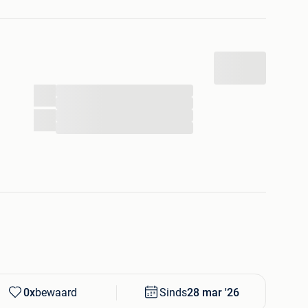
Herenmode 2021
...
...
...
...
0x
bewaard
Sinds
28 mar '26