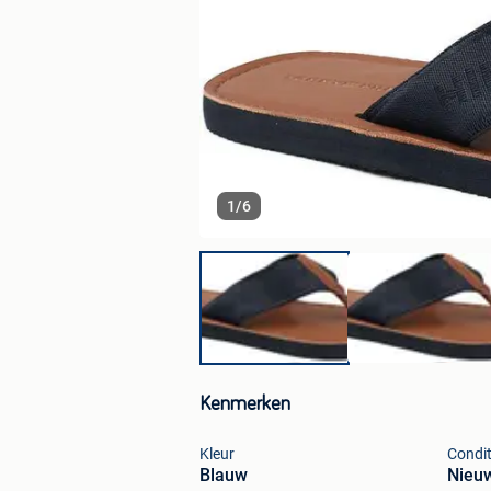
1
/
6
Kenmerken
Kleur
Condit
Blauw
Nieu