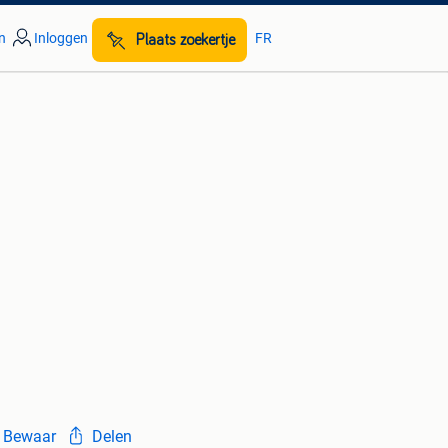
n
Inloggen
FR
Plaats zoekertje
Bewaar
Delen