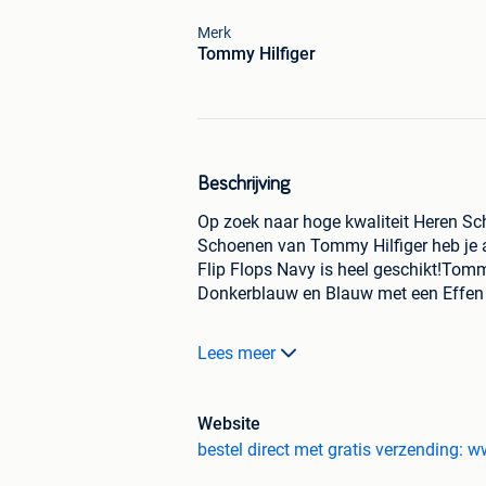
Merk
Tommy Hilfiger
Beschrijving
Op zoek naar hoge kwaliteit Heren Sc
Schoenen van Tommy Hilfiger heb je a
Flip Flops Navy is heel geschikt!Tommy
Donkerblauw en Blauw met een Effen
Beschikbaar in de Maten: 42 43
Lees meer
Onze prijzen zijn voor iedereen gelij
voor meer informatie (zie URL).
Website
bestel direct met gratis verzending: 
- Gratis verzending
- Voor 21:00 uur besteld, zelfde dag 