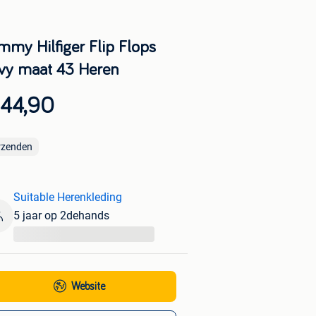
mmy Hilfiger Flip Flops
vy maat 43 Heren
 44,90
rzenden
Suitable Herenkleding
5 jaar op 2dehands
...
Website