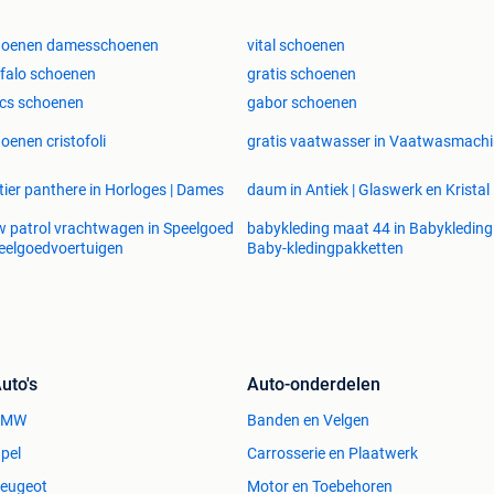
hoenen damesschoenen
vital schoenen
falo schoenen
gratis schoenen
cs schoenen
gabor schoenen
oenen cristofoli
gratis vaatwasser in Vaatwasmach
tier panthere in Horloges | Dames
daum in Antiek | Glaswerk en Kristal
 patrol vrachtwagen in Speelgoed
babykleding maat 44 in Babykleding 
eelgoedvoertuigen
Baby-kledingpakketten
uto's
Auto-onderdelen
BMW
Banden en Velgen
pel
Carrosserie en Plaatwerk
eugeot
Motor en Toebehoren