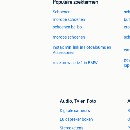
Populaire zoektermen
Schoenen
sc
morobe schoenen
buf
schoenen bel bo
cro
morobe schoenen
sch
instax mini link in Fotoalbums en
car
Accessoires
paw
roze bmw serie 1 in BMW
|Sp
Audio, Tv en Foto
A
Digitale camera's
Luidspreker boxen
O
Stereoketens
P