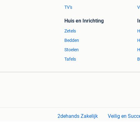
TV's
V
Huis en Inrichting
Zetels
H
Bedden
H
Stoelen
H
Tafels
B
2dehands Zakelijk
Veilig en Succ