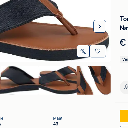
To
Na
€
Ve
ie
Maat
w
43