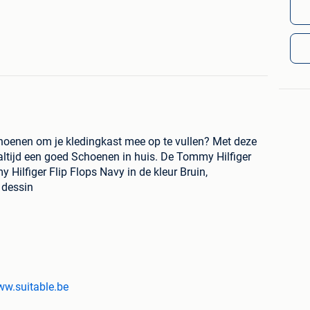
hoenen om je kledingkast mee op te vullen? Met deze
ltijd een goed Schoenen in huis. De Tommy Hilfiger
 Hilfiger Flip Flops Navy in de kleur Bruin,
 dessin
k, zoals vermeld op 2dehands.be. Bezoek onze website
www.suitable.be
verstuurd