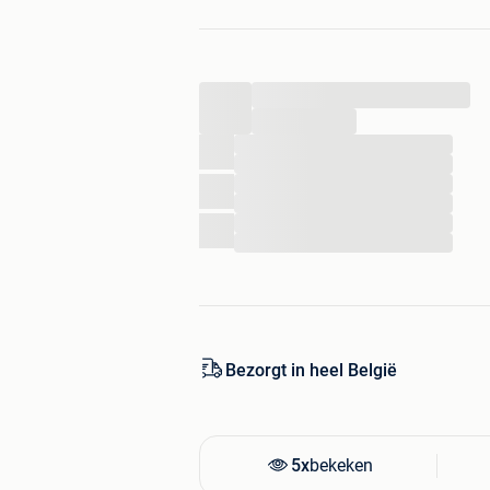
- Beste webwinkel in de categorie 
...
...
...
...
...
...
...
...
Bezorgt in heel België
5x
bekeken