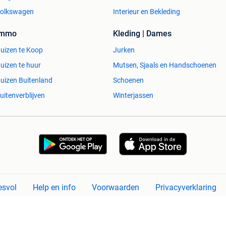
olkswagen
Interieur en Bekleding
Immo
Kleding | Dames
uizen te Koop
Jurken
uizen te huur
Mutsen, Sjaals en Handschoenen
uizen Buitenland
Schoenen
uitenverblijven
Winterjassen
esvol
Help en info
Voorwaarden
Privacyverklaring
Over 2dehands
Adevinta
Sitemap